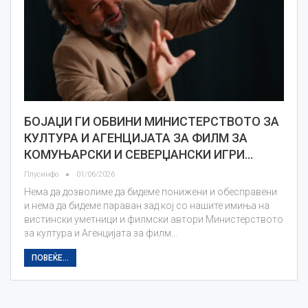
БОЈАЏИ ГИ ОБВИНИ МИНИСТЕРСТВОТО ЗА
КУЛТУРА И АГЕНЦИЈАТА ЗА ФИЛМ ЗА
КОМУЊАРСКИ И СЕВЕРЏАНСКИ ИГРИ…
Плусинфо
01/06/2026
Нема да дозволиме да бидеме понижени и обесправени
и нема да бидеме параван зад кој со нашите имиња на
вистински уметници и филмски автори Министерството
за култура и Агенцијата за филм…
ПОВЕЌЕ...