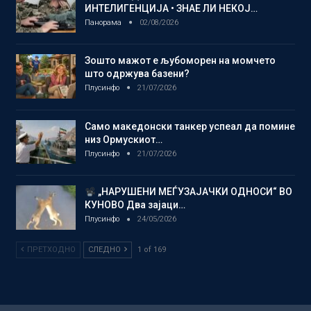
ИНТЕЛИГЕНЦИЈА • ЗНАЕ ЛИ НЕКОЈ…
Панорама
02/08/2026
Зошто мажот е љубоморен на момчето
што одржува базени?
Плусинфо
21/07/2026
Само македонски танкер успеал да помине
низ Ормускиот…
Плусинфо
21/07/2026
„НАРУШЕНИ МЕЃУЗАЈАЧКИ ОДНОСИ“ ВО
КУНОВО Два зајаци…
Плусинфо
24/05/2026
ПРЕТХОДНО
СЛЕДНО
1 of 169