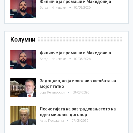
Филипче ја промаши и Македонија
Богдан Илиевски
09/08/2026
Колумни
Филипче ја промаши и Македонија
Богдан Илиевски
09/08/2026
Задоцнив, но ја исполнив желбата на
мојот татко
Јове Кекеновски
08/08/2026
Леснотијата на разградувањетото на
еден мировен договор
Азис Положани
07/08/2026