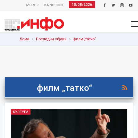
10/08/2026
MORE
МАРКЕТИНГ
Дома
Последни објави
филм „татко“
филм „татко“
КУЛТУРА