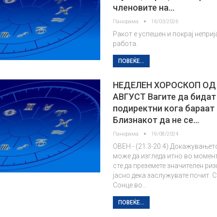
членовите на…
Панорама
16/03/2026
Ракот е успешен и покрај неприј
работа.
ПОВЕЌЕ...
НЕДЕЛЕН ХОРОСКОП ОД 
АВГУСТ Вагите да бидат
подиректни кога бараат
Близнакот да не се…
Панорама
19/08/2024
ОВЕН - (21.3-20.4) Докажувањет
може да изгледа итно во момен
сте да преземете значителен риз
јасно дека заслужувате почит. 
Сонце во…
ПОВЕЌЕ...