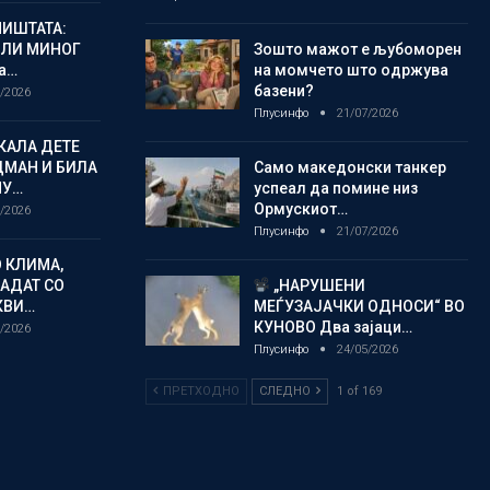
ИШТАТА:
ЈЛИ МИНОГ
Зошто мажот е љубоморен
а…
на момчето што одржува
базени?
/2026
Плусинфо
21/07/2026
КАЛА ДЕТЕ
ДМАН И БИЛА
Само македонски танкер
МУ…
успеал да помине низ
Ормускиот…
/2026
Плусинфо
21/07/2026
 КЛИМА,
ЛАДАТ СО
„НАРУШЕНИ
КВИ…
МЕЃУЗАЈАЧКИ ОДНОСИ“ ВО
КУНОВО Два зајаци…
/2026
Плусинфо
24/05/2026
ПРЕТХОДНО
СЛЕДНО
1 of 169