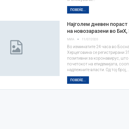
ПОВЕЌЕ...
Најголем дневен пораст 
на новозаразени во БиХ,
МИА
11/07/2020
Во изминатите 24 часа во Босна
Херцеговина се регистрирани 3
позитивни за коронавирус, што 
почетокот на епидемијата, соо
надлежните власти. Од тој број,
ПОВЕЌЕ...