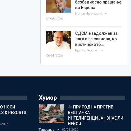
безбедносно прашање
во Европа
Ивица Челиковиќ
07/08/2026
СДСМ е задолжен за
лаги и за спинови, но
вистинското…
Бранко Героски
06/08/2026
Хумор
ГО НОСИ
ПРИРОДНА ПРОТИВ
S & RESORTS
ВЕШТАЧКА
ИНТЕЛИГЕНЦИЈА • ЗНАЕ ЛИ
НЕКОЈ…
/2026
Панорама
02/08/2026