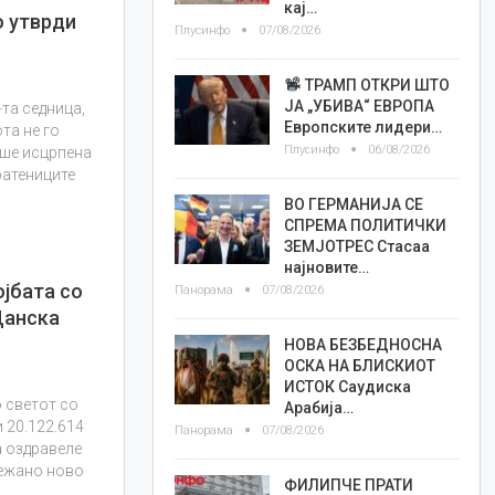
кај…
о утврди
Плусинфо
07/08/2026
ТРАМП ОТКРИ ШТО
ЈА „УБИВА“ ЕВРОПА
-та седница,
Европските лидери…
та не го
Плусинфо
06/08/2026
еше исцрпена
ратениците
ВО ГЕРМАНИЈА СЕ
СПРЕМА ПОЛИТИЧКИ
ЗЕМЈОТРЕС Стасаа
најновите…
ојбата со
Панорама
07/08/2026
Данска
НОВА БЕЗБЕДНОСНА
ОСКА НА БЛИСКИОТ
ИСТОК Саудиска
 светот со
Арабија…
 20.122.614
Панорама
07/08/2026
а оздравеле
лежано ново
ФИЛИПЧЕ ПРАТИ