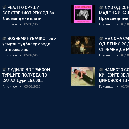
РЕАЛ ГО СРУШИ
ДУО ОД СОН
СОПСТВЕНИОТ РЕКОРД За
МАДОНА И КА
Диоманде ќе плати…
Прва заедничк
Плусинфо
06/08/2026
Плусинфо
07/08
ВОЗНЕМИРУВАЧКО Гром
МАДОНА СА
усмрти фудбалер среде
ОД ДЕНИС РО
натпревар во…
СПРЕМНА ДА 
Плусинфо
06/08/2026
Плусинфо
07/08
ЛУДИЛО ВО ТРАБЗОН,
НАМЕСТО СО
ТУРЦИТЕ ПОЛУДЕА ПО
КИНЕЗИТЕ СЕ 
САЛАХ Дури 25.000…
ЏИНОВСКИ ТИ
Плусинфо
05/08/2026
Плусинфо
07/08