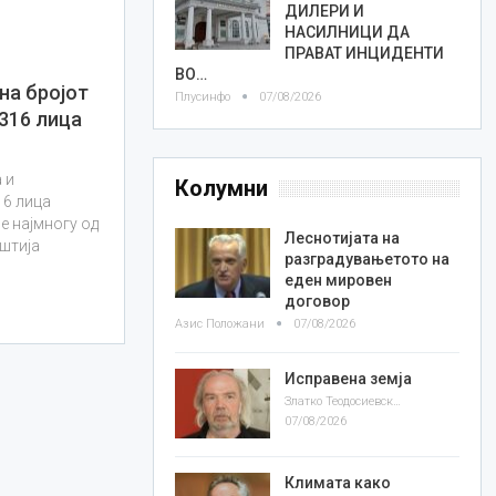
ДИЛЕРИ И
НАСИЛНИЦИ ДА
ПРАВАТ ИНЦИДЕНТИ
ВО…
на бројот
Плусинфо
07/08/2026
 316 лица
 и
Колумни
16 лица
е најмногу од
Леснотијата на
пштија
разградувањетото на
…
еден мировен
договор
Азис Положани
07/08/2026
Исправена земја
Златко Теодосиевски
07/08/2026
Климата како