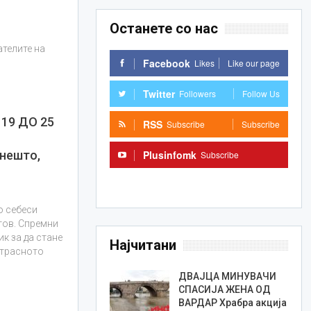
Останете со нас
ателите на
Facebook
Likes
Like our page
Twitter
Followers
Follow Us
19 ДО 25
RSS
Subscribe
Subscribe
Plusinfomk
 нешто,
Subscribe
Subscribe
о себеси
тов. Спремни
ик за да стане
Најчитани
Страсното
ДВАЈЦА МИНУВАЧИ
СПАСИЈА ЖЕНА ОД
ВАРДАР Храбра акција