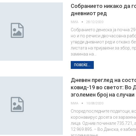
Собранието никако да г
дневниот ред
МИА
28/12/2020
Собранието денеска ја почна 29
но и по речиси двочасовна рабо
утврди дневниот ред и откако б
листата на пријавени за збор, п
заминаа на…
ПОВЕЌЕ...
Дневен преглед на сост
ковид-19 во светот: Во 
зголемен број на случаи
МИА
10/08/2020
Според последните податоци, во
коронавирус досега се заразени
лица. Од нив починале 735.721, 
12.969.895. – Во Данска, е забе
зголемување…