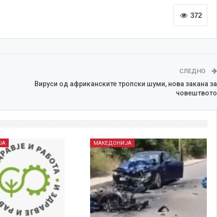
372
СЛЕДНО
Вируси од африканските тропски шуми, нова закана за
човештвото
ЈА
МАКЕДОНИЈА