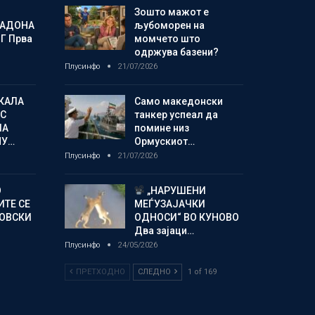
Зошто мажот е
МАДОНА
љубоморен на
Г Прва
момчето што
одржува базени?
Плусинфо
21/07/2026
КАЛА
Само македонски
С
танкер успеал да
ЛА
помине низ
МУ…
Ормускиот…
Плусинфо
21/07/2026
О
„НАРУШЕНИ
ИТЕ СЕ
МЕЃУЗАЈАЧКИ
НОВСКИ
ОДНОСИ“ ВО КУНОВО
Два зајаци…
Плусинфо
24/05/2026
ПРЕТХОДНО
СЛЕДНО
1 of 169