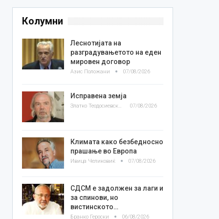
Колумни
Леснотијата на
разградувањетото на еден
мировен договор
Азис Положани
07/08/2026
Исправена земја
Златко Теодосиевски
07/08/2026
Климата како безбедносно
прашање во Европа
Ивица Челиковиќ
07/08/2026
СДСМ е задолжен за лаги и
за спинови, но
вистинското…
Бранко Героски
06/08/2026