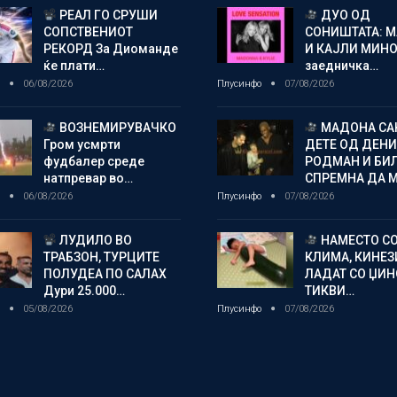
РЕАЛ ГО СРУШИ
ДУО ОД
СОПСТВЕНИОТ
СОНИШТАТА: 
РЕКОРД За Диоманде
И КАЈЛИ МИНО
ќе плати…
заедничка…
о
06/08/2026
Плусинфо
07/08/2026
ВОЗНЕМИРУВАЧКО
МАДОНА СА
Гром усмрти
ДЕТЕ ОД ДЕНИ
фудбалер среде
РОДМАН И БИ
натпревар во…
СПРЕМНА ДА 
о
06/08/2026
Плусинфо
07/08/2026
ЛУДИЛО ВО
НАМЕСТО С
ТРАБЗОН, ТУРЦИТЕ
КЛИМА, КИНЕЗ
ПОЛУДЕА ПО САЛАХ
ЛАДАТ СО ЏИ
Дури 25.000…
ТИКВИ…
о
05/08/2026
Плусинфо
07/08/2026