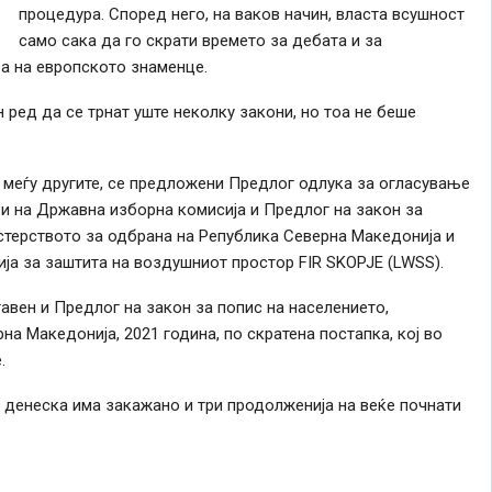
процедура. Според него, на ваков начин, власта всушност
само сака да го скрати времето за дебата и за
а на европското знаменце.
 ред да се трнат уште неколку закони, но тоа не беше
, меѓу другите, се предложени Предлог одлука за огласување
ви на Државна изборна комисија и Предлог на закон за
стерството за одбрана на Република Северна Македонија и
ја за заштита на воздушниот простор FIR SKOPJE (LWSS).
авен и Предлог на закон за попис на населението,
а Македонија, 2021 година, по скратена постапка, кој во
.
 денеска има закажано и три продолженија на веќе почнати