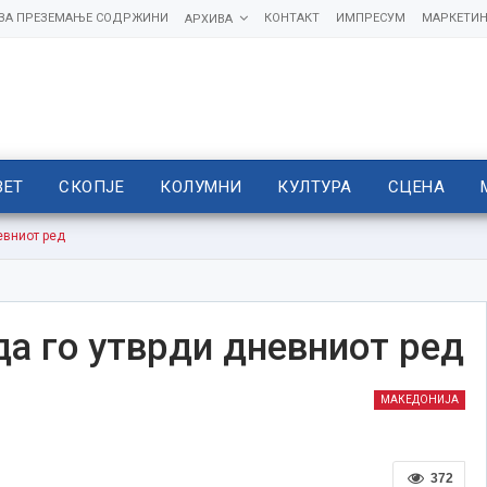
 ЗА ПРЕЗЕМАЊЕ СОДРЖИНИ
КОНТАКТ
ИМПРЕСУМ
МАРКЕТИН
АРХИВА
ВЕТ
СКОПЈЕ
КОЛУМНИ
КУЛТУРА
СЦЕНА
евниот ред
да го утврди дневниот ред
МАКЕДОНИЈА
372