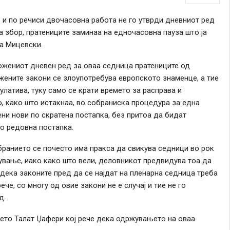
о и по речиси двочасовна работа не го утврди дневниот ред
а збор, пратениците заминаа на едночасовна пауза што ја
а Мицевски.
ожениот дневен ред за оваа седница пратениците од
жените закони се злоупотребува европското знаменце, а тие
улатива, туку само се крати времето за расправа и
, како што истакнаа, во собраниска процедура за една
ени нови по скратена постапка, без притоа да бидат
о редовна постапка.
ранието се почесто има пракса да свикува седници во рок
ување, иако како што вели, деловникот предвидува тоа да
а дека законите пред да се најдат на пленарна седница треба
че, со многу од овие закони не е случај и тие не го
д.
ето Талат Џафери кој рече дека одржувањето на оваа