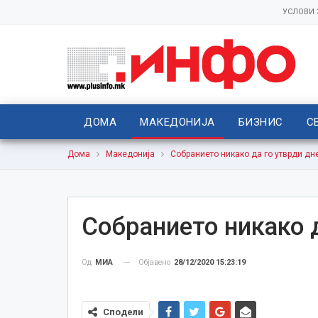
УСЛОВИ
ДОМА
МАКЕДОНИЈА
БИЗНИС
С
Дома
Македонија
Собранието никако да го утврди дн
Собранието никако 
Објавено
28/12/2020 15:23:19
Од
МИА
Сподели