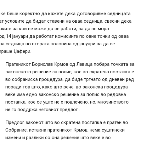
а ќе беше коректно да кажете дека договоривме седницата
ат условите да бидат ставени на оваа седница, свесни дека
ките за кои не може да се работи, за да не мора
од 14 јануари да работат комисиите по овие точки од оваа
ова седница во втората половина од јануари за да се
цираше Џафери.
Пратеникот Борислав Крмов од Левица побара точката за
законското решение за попис, кое во скратена постапка е
во собраниска процедура, да биде тргнато од дневен ред
поради тоа што, како што рече, во законска процедура
веќе има едно законско решение за попис во редовна
постапка, кое се уште не е повлечено, но, мнозинството
не го поддржа неговиот предлог .
Предлог законот што во скратена постапка е пратен во
Собрание, истакна пратеникот Крмов, нема суштински
измени и разлики со она решение што веќе е во