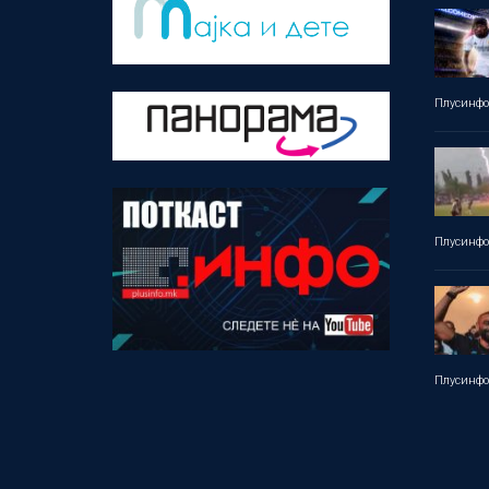
Плусинф
Плусинф
Плусинф