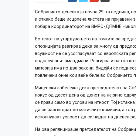
Собранието денеска ја почна 29-та седница, н
и откако беше исцрпена листата на пријавени з
побара координаторот на ВМРО-ДПМНЕ Никол
Во текот на утврдувањето на точките за предл
опозицијата реагираа дека за многу од предло
всушност не се усогласуваат со европската рег
поднесување амандмани. Реагираа и на тоа што
материја има по два закони, бидејќи се поднес
повлечени оние кои веќе биле во Собранието п
Мицевски забележа дека претседателот на Соб
покус од десет дена од денот на нејзино одрж
се прави само во услови на итност. Тој истакн
да се разгледаат во матичните комисии, а тоа ре
исполнуваат условот да се најдат на дневен ре
На ова реплицираше претседателот на Собрани