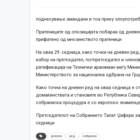
поднесување амандани и тоа преку злоупотреб
Пратениците од опозицијата побараа од дневен
прифатено од мнозинството пратеници.
На оваа 29. седница, како точки на дневен ред
избор на претседател, потпретседател и члено
ратификација на Технички аранжман меѓу Мини
Министерството за национална одбрана на Грци
Како точна на дневен ред на оваа седница е ст
домаќинствата и становите во Република Северн
собраниска процедура е со европско знаменце
Претседателот на Собранието Талат Џафери за
седници.
дневен
ред
собрание