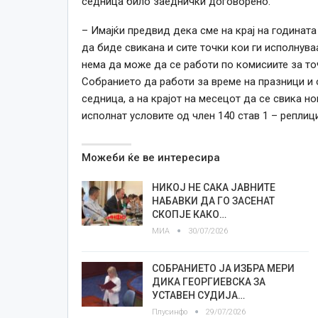
седница било заеднички договорено.
– Имајќи предвид дека сме на крај на годинат
да биде свикана и сите точки кои ги исполнува
нема да може да се работи по комисиите за точ
Собранието да работи за време на празници и 
седница, а на крајот на месецот да се свика н
исполнат условите од член 140 став 1 – репли
Можеби ќе ве интересира
НИКОЈ НЕ САКА ЈАВНИТЕ
НАБАВКИ ДА ГО ЗАСЕНАТ
СКОПЈЕ КАКО…
МИА
30/07/2026
СОБРАНИЕТО ЈА ИЗБРА МЕРИ
ДИКА ГЕОРГИЕВСКА ЗА
УСТАВЕН СУДИЈА…
Плусинфо
29/07/2026