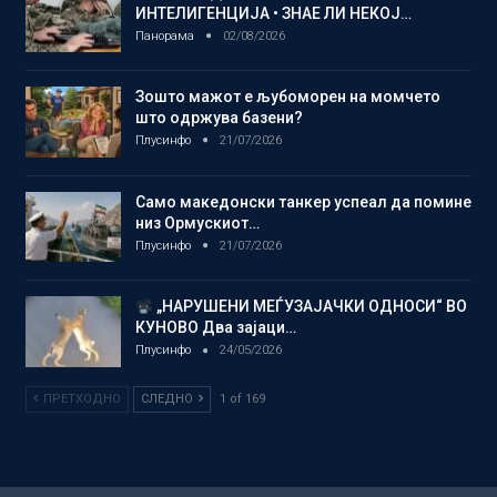
ИНТЕЛИГЕНЦИЈА • ЗНАЕ ЛИ НЕКОЈ…
Панорама
02/08/2026
Зошто мажот е љубоморен на момчето
што одржува базени?
Плусинфо
21/07/2026
Само македонски танкер успеал да помине
низ Ормускиот…
Плусинфо
21/07/2026
„НАРУШЕНИ МЕЃУЗАЈАЧКИ ОДНОСИ“ ВО
КУНОВО Два зајаци…
Плусинфо
24/05/2026
ПРЕТХОДНО
СЛЕДНО
1 of 169