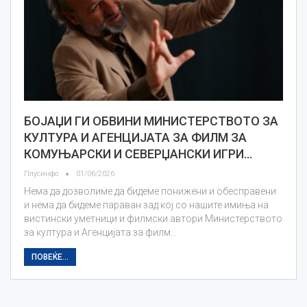
БОЈАЏИ ГИ ОБВИНИ МИНИСТЕРСТВОТО ЗА
КУЛТУРА И АГЕНЦИЈАТА ЗА ФИЛМ ЗА
КОМУЊАРСКИ И СЕВЕРЏАНСКИ ИГРИ…
Плусинфо
01/06/2026
Нема да дозволиме да бидеме понижени и обесправени
и нема да бидеме параван зад кој со нашите имиња на
вистински уметници и филмски автори Министерството
за култура и Агенцијата за филм…
ПОВЕЌЕ...