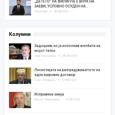
„ДЕТЕТО“ НА ФИЛИПЧЕ Е ВНУК НА
ЗАЕВИ, УСЛОВНО ОСУДЕН НА…
Плусинфо
08/08/2026
Колумни
Задоцнив, но ја исполнив желбата на
мојот татко
Јове Кекеновски
08/08/2026
Леснотијата на разградувањетото на
еден мировен договор
Азис Положани
07/08/2026
Исправена земја
Златко Теодосиевски
07/08/2026