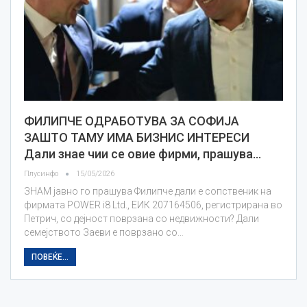
ФИЛИПЧЕ ОДРАБОТУВА ЗА СОФИЈА
ЗАШТО ТАМУ ИМА БИЗНИС ИНТЕРЕСИ
Дали знае чии се овие фирми, прашува…
Плусинфо
15/05/2026
ЗНАМ јавно го прашува Филипче дали е сопственик на
фирмата POWER i8 Ltd., ЕИК 207164506, регистрирана во
Петрич, со дејност поврзана со недвижности? Дали
семејството Заеви е поврзано со…
ПОВЕЌЕ...