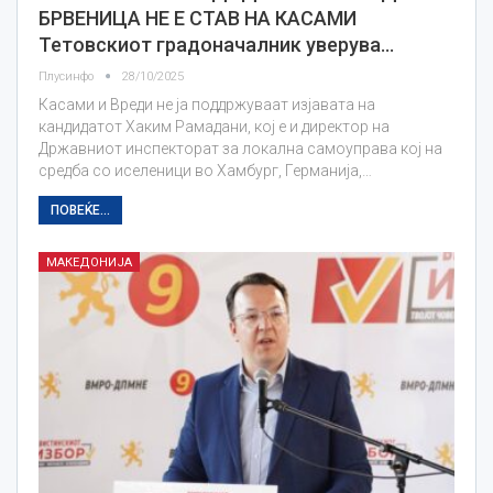
БРВЕНИЦА НЕ Е СТАВ НА КАСАМИ
Тетовскиот градоначалник уверува…
Плусинфо
28/10/2025
Касами и Вреди не ја поддржуваат изјавата на
кандидатот Хаким Рамадани, кој е и директор на
Државниот инспекторат за локална самоуправа кој на
средба со иселеници во Хамбург, Германија,…
ПОВЕЌЕ...
МАКЕДОНИЈА