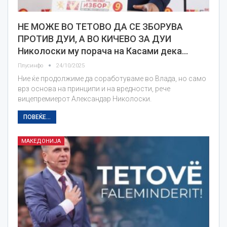
НЕ МОЖЕ ВО ТЕТОВО ДА СЕ ЗБОРУВА
ПРОТИВ ДУИ, А ВО КИЧЕВО ЗА ДУИ
Николоски му порача на Касами дека…
Плусинфо
24/10/2025
Ние ќе продолжиме да соработуваме во Влада, но само
врз основа на принципи и на вредности, рече
вицепремиерот Александар Николоски.
ПОВЕЌЕ...
МАКЕДОНИЈА