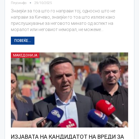
Плусинфо
29/10/2025
Знаејќи за тоа што го направи тој, односно што не
направи за Кичево, знаејќи го тоа што излезе како
прислушкување за неговото минато од аспект на
моралот или неговиот неморал, не можеме…
ПОВЕЌЕ...
МАКЕДОНИЈА
ИЗЈАВАТА НА КАНДИДАТОТ НА ВРЕДИ ЗА