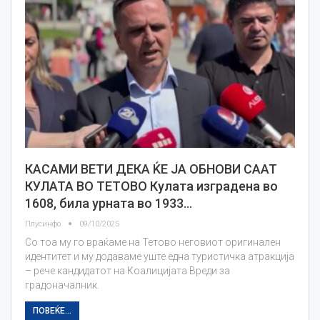
КАСАМИ ВЕТИ ДЕКА ЌЕ ЈА ОБНОВИ СААТ
КУЛАТА ВО ТЕТОВО Кулата изградена во
1608, била урната во 1933…
Плусинфо
09/10/2025
Со тоа му го враќаме на Тетово неговиот оригинален
идентитет и му додаваме уште една туристичка атракција
– рече кандидатот на Коалицијата Вреди за
градоначалник.
ПОВЕЌЕ...