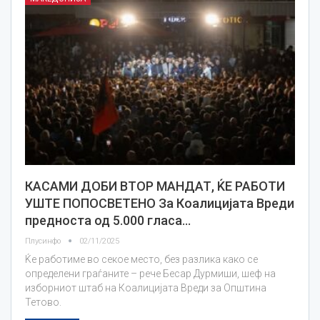
КАСАМИ ДОБИ ВТОР МАНДАТ, ЌЕ РАБОТИ
УШТЕ ПОПОСВЕТЕНО За Коалицијата Вреди
предноста од 5.000 гласа…
Плусинфо
02/11/2025
Ќе работиме во секое место, без разлика како се
определени граѓаните – рече Бесар Дурмиши, шеф на
изборниот штаб на Коалицијата Вреди за Општина
Тетово.