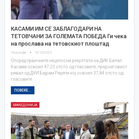
КАСАМИ ИМ СЕ ЗАБЛАГОДАРИ НА
ТЕТОВЧАНИ ЗА ГОЛЕМАТА ПОБЕДА Ги чека
на прослава на тетовскиот плоштад
Плусинфо
19/10/2025
Според првичните нецелосни резултати на ДИК Билал
Касами освоил 47,23 отсто од гласовите, пред неговиот
ривал од ДУИ Бајрам Реџепи кој освоил 37,84 отсто од
гласовите.
ПОВЕЌЕ...
МАКЕДОНИЈА