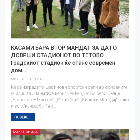
КАСАМИ БАРА ВТОР МАНДАТ ЗА ДА ГО
ДОВРШИ СТАДИОНОТ ВО ТЕТОВО
Градскиот стадион ќе стане современ
дом…
МИА
13/10/2025
Ќе се изградат и шест нови спортски сали во основните
училишта „Наим Фрашери“, „Рилиндја“ во село Селце,
„Братство – Миѓени“, „Истикбал“, „Кирил и Методиј“, како
и во „Скендербег“ во…
ПОВЕЌЕ...
МАКЕДОНИЈА