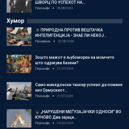
ШВОРЦ ПО УСПЕХОТ НА…
Плусинфо
06/08/2026
Хумор
ПРИРОДНА ПРОТИВ ВЕШТАЧКА
ИНТЕЛИГЕНЦИЈА • ЗНАЕ ЛИ НЕКОЈ…
Панорама
02/08/2026
Зошто мажот е љубоморен на момчето
што одржува базени?
Плусинфо
21/07/2026
Само македонски танкер успеал да помине
низ Ормускиот…
Плусинфо
21/07/2026
„НАРУШЕНИ МЕЃУЗАЈАЧКИ ОДНОСИ“ ВО
КУНОВО Два зајаци…
Плусинфо
24/05/2026