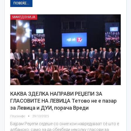
ПОВЕЌЕ...
МАКЕДОНИЈА
КАКВА ЗДЕЛКА НАПРАВИ РЕЏЕПИ ЗА
ГЛАСОВИТЕ НА ЛЕВИЦА Тетово не е пазар
за Левица и ДУИ, порача Вреди
Плусинфо
29/10/2025
Бајрам Реџепи седеше со оние кои навредуваат сè што е
албанско, само за да обезбеди неколку гласови за