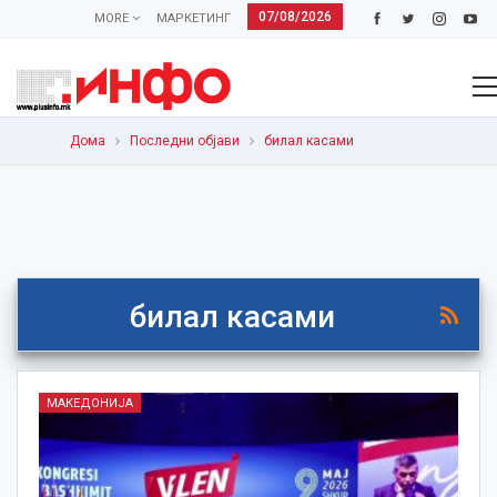
07/08/2026
MORE
МАРКЕТИНГ
Дома
Последни објави
билал касами
билал касами
МАКЕДОНИЈА