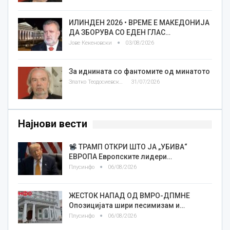
ИЛИНДЕН 2026 • ВРЕМЕ Е МАКЕДОНИЈА
ДА ЗБОРУВА СО ЕДЕН ГЛАС…
Јове Кекеновски
03/08/2026
За иднината со фантомите од минатото
Златко Теодосиевски
31/07/2026
Најнови вести
ТРАМП ОТКРИ ШТО ЈА „УБИВА“
ЕВРОПА Европските лидери…
Плусинфо
06/08/2026
ЖЕСТОК НАПАД ОД ВМРО-ДПМНЕ
Опозицијата шири песимизам и…
Плусинфо
06/08/2026