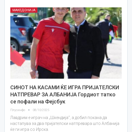
МАКЕДОНИЈА
СИНОТ НА КАСАМИ ЌЕ ИГРА ПРИЈАТЕЛСКИ
НАТПРЕВАР ЗА АЛБАНИЈА Гордиот татко
се пофали на Фејсбук
Плусинфо
08/10/2025
Лавдрим е играч на „Шкендија“, а добил покана да
настапува за два пријателски натпревара што Албанија
ќе ги игра со Ирска.