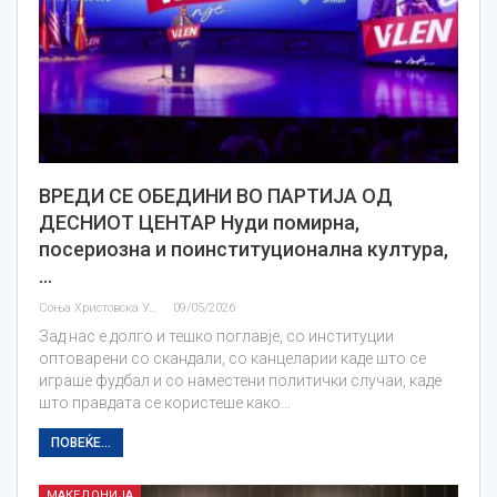
ВРЕДИ СЕ ОБЕДИНИ ВО ПАРТИЈА ОД
ДЕСНИОТ ЦЕНТАР Нуди помирна,
посериозна и поинституционална култура,
…
Соња Христовска Угриновска
09/05/2026
Зад нас е долго и тешко поглавје, со институции
оптоварени со скандали, со канцеларии каде што се
играше фудбал и со наместени политички случаи, каде
што правдата се користеше како…
ПОВЕЌЕ...
МАКЕДОНИЈА