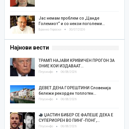
Јас немам проблем со „Цанде
Големиот“ и со некои поголеми…
Бранко Героски
30/07/2026
Најнови вести
ТРАМП НАЈАВИ КРИВИЧЕН ПРОГОН ЗА
ОНИЕ КОИ ИЗДАВААТ…
Плусинфо
06/08/2026
ДЕВЕТ ДЕНА ГОРЕШТИНИ Словенија
бележи рекорден топлотен…
Плусинфо
06/08/2026
ЏАСТИН БИБЕР СЕ ФАЛЕШЕ ДЕКА Е
СУПЕРИОРЕН ВО ПИНГ-ПОНГ,…
Плусинфо
06/08/2026