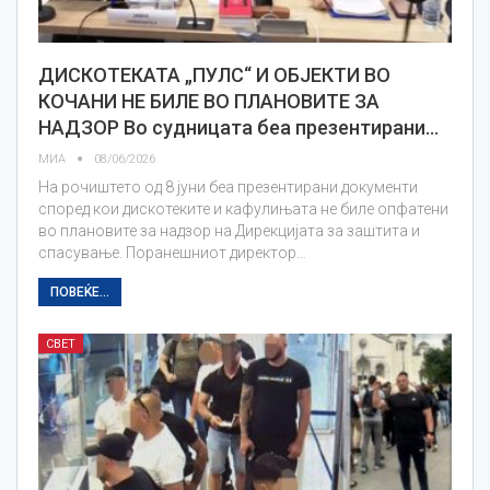
ДИСКОТЕКАТА „ПУЛС“ И ОБЈЕКТИ ВО
КОЧАНИ НЕ БИЛЕ ВО ПЛАНОВИТЕ ЗА
НАДЗОР Во судницата беа презентирани…
МИА
08/06/2026
На рочиштето од 8 јуни беа презентирани документи
според кои дискотеките и кафулињата не биле опфатени
во плановите за надзор на Дирекцијата за заштита и
спасување. Поранешниот директор…
ПОВЕЌЕ...
СВЕТ