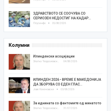
ЗДРАВСТВОТО СЕ СООЧУВА СО
СЕРИОЗЕН НЕДОСТИГ НА КАДАР…
Плусинфо
05/08/2026
Колумни
Илинденски асоцијации
Златко Теодосиевски
04/08/2026
ИЛИНДЕН 2026 • ВРЕМЕ Е МАКЕДОНИЈА
ДА ЗБОРУВА СО ЕДЕН ГЛАС…
Јове Кекеновски
03/08/2026
За иднината со фантомите од минатото
Златко Теодосиевски
31/07/2026