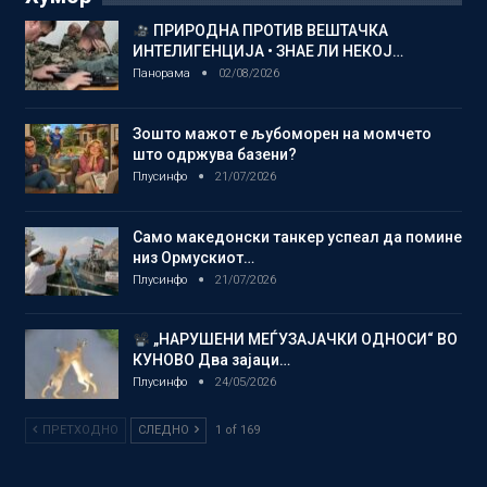
ПРИРОДНА ПРОТИВ ВЕШТАЧКА
ИНТЕЛИГЕНЦИЈА • ЗНАЕ ЛИ НЕКОЈ…
Панорама
02/08/2026
Зошто мажот е љубоморен на момчето
што одржува базени?
Плусинфо
21/07/2026
Само македонски танкер успеал да помине
низ Ормускиот…
Плусинфо
21/07/2026
„НАРУШЕНИ МЕЃУЗАЈАЧКИ ОДНОСИ“ ВО
КУНОВО Два зајаци…
Плусинфо
24/05/2026
ПРЕТХОДНО
СЛЕДНО
1 of 169