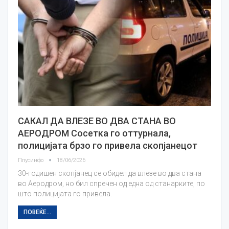
САКАЛ ДА ВЛЕЗЕ ВО ДВА СТАНА ВО
АЕРОДРОМ Сосетка го оттурнала,
полицијата брзо го привела скопјанецот
Плусинфо
18/06/2026
30-годишен скопјанец се обидел да влезе во два стана
во Аеродром, но бил спречен од една од станарките, по
што полицијата го привела.
ПОВЕЌЕ...