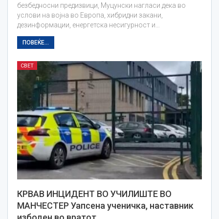
безбедносни предизвици, Муцунски нагласи дека во
услови на војна во Европа, хибридни закани,
дезинформации, енергетска несигурност и…
ПОВЕЌЕ...
СВЕТ
КРВАВ ИНЦИДЕНТ ВО УЧИЛИШТЕ ВО
МАНЧЕСТЕР Уапсена ученичка, наставник
избоден во вратот