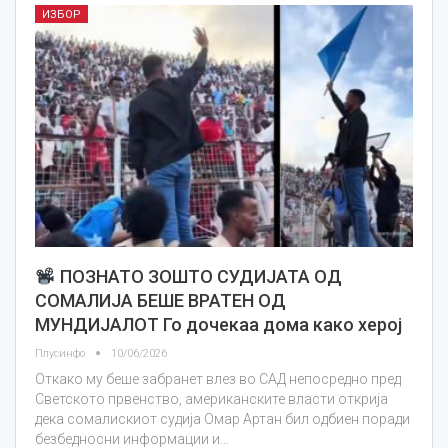
ИЗБОР
ПОЗНАТО ЗОШТО СУДИЈАТА ОД
СОМАЛИЈА БЕШЕ ВРАТЕН ОД
МУНДИЈАЛОТ Го дочекаа дома како херој
Плусинфо
10/06/2026
Откако му беше забранет влез во САД непосредно пред
Светското првенство, американските власти открија
дека сомалискиот судија Омар Артан бил одбиен поради
безбедносни информации и…