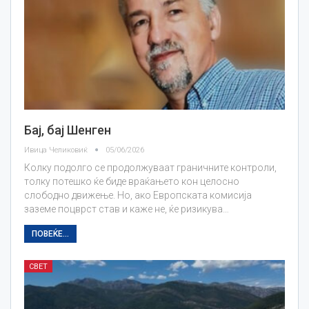
Бај, бај Шенген
Ивица Челиковиќ
05/06/2026
Колку подолго се продолжуваат граничните контроли,
толку потешко ќе биде враќањето кон целосно
слободно движење. Но, ако Европската комисија
заземе поцврст став и каже не, ќе ризикува…
ПОВЕЌЕ...
СВЕТ