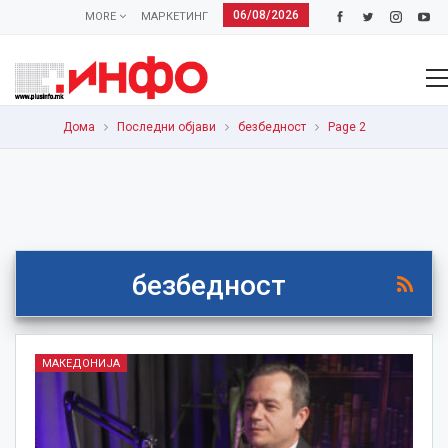
06/08/2026
MORE
МАРКЕТИНГ
Дома
Последни објави
безбедност
Page 2
безбедност
МАКЕДОНИЈА