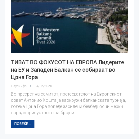
ТИВАТ ВО ФОКУСОТ НА ЕВРОПА Лидерите
на ЕУ и Западен Балкан се собираат во
Црна Гора
Плусинфо
04/06/2026
Во пресрет на самитот, претседателот на Европскиот
совет Антонио Кошта ја заокружи балканската турнеја,
додека Црна Гора воведе засилени безбедносни мерки
поради присуството на бројни…
ПОВЕЌЕ...