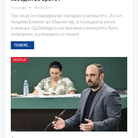
Плусинфо
09/06/2026
Три лица се повредени во напад во училиштето „Ко-оп
Академи Блекли“ во Манчестер, а полицијата уапси
ученичка. Од безбедносни причини училиштето било
затворено, а учениците останале…
ПОВЕЌЕ...
СКОПЈЕ