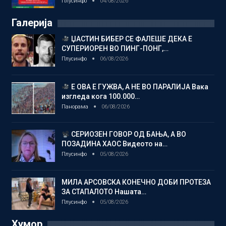
Плусинфо
04/08/2026
Галерија
ЏАСТИН БИБЕР СЕ ФАЛЕШЕ ДЕКА Е
СУПЕРИОРЕН ВО ПИНГ-ПОНГ,…
Плусинфо
06/08/2026
Е ОВА Е ГУЖВА, А НЕ ВО ПАРАЛИЈА Вака
изгледа кога 100.000…
Панорама
06/08/2026
СЕРИОЗЕН ГОВОР ОД БАЊА, А ВО
ПОЗАДИНА ХАОС Видеото на…
Плусинфо
05/08/2026
МИЛА АРСОВСКА КОНЕЧНО ДОБИ ПРОТЕЗА
ЗА СТАПАЛОТО Нашата…
Плусинфо
05/08/2026
Хумор