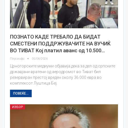
ПОЗНАТО КАДЕ ТРЕБАЛО ДА БИДАТ
СМЕСТЕНИ ПОДДРЖУВАЧИТЕ НА ВУЧИЌ
ВО ТИВАТ Кој платил аванс од 10.500…
Плусинфо
05/06/2026
Црногорските медиуми објавија дека за дел од српските
државјани вратени од аеродромот во Тиват бил
резервиран престој вреден околу 36.000 евра во
комплексот Луштица Беј.
ПОВЕЌЕ...
ИЗБОР