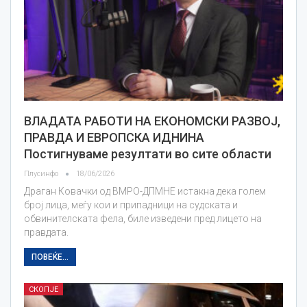
ВЛАДАТА РАБОТИ НА ЕКОНОМСКИ РАЗВОЈ,
ПРАВДА И ЕВРОПСКА ИДНИНА
Постигнуваме резултати во сите области
Плусинфо
18/06/2026
Драган Ковачки од ВМРО-ДПМНЕ истакна дека голем
број лица, меѓу кои и припадници на судската и
обвинителската фела, биле изведени пред лицето на
правдата.
ПОВЕЌЕ...
СКОПЈЕ