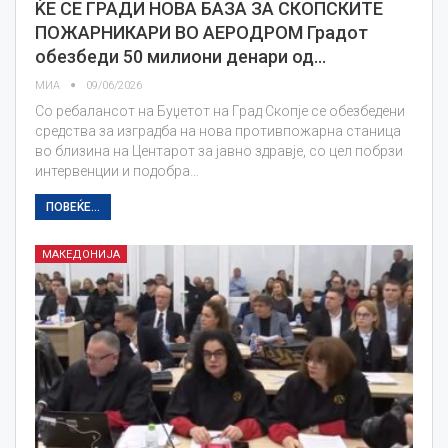
ЌЕ СЕ ГРАДИ НОВА БАЗА ЗА СКОПСКИТЕ
ПОЖАРНИКАРИ ВО АЕРОДРОМ Градот
обезбеди 50 милиони денари од…
МИА
09/06/2026
Со ребалансот на Буџетот на Град Скопје се обезбедени
средства за изградба на нова противпожарна станица
во близина на Центарот за јавно здравје, со цел побрзи
интервенции и подобра…
ПОВЕЌЕ...
МАКЕДОНИЈА