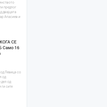
зинството
ти предлог
д двајцата
тар Апасиев и
КОГА СЕ
 Само 16
в
 од Левица со
л од
 дел од
 ги сите