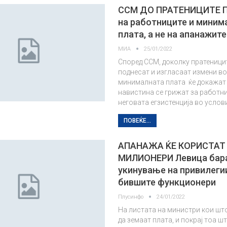
ССМ ДО ПРАТЕНИЦИТЕ 
на работниците и миним
плата, а не на апанажите
МИА
25/01/2022
Според ССМ, доколку пратеници
поднесат и изгласаат измени во
минималната плата ќе докажат
навистина се грижат за работн
неговата егзистенција во услов
ПОВЕЌЕ...
АПАНАЖА ЌЕ КОРИСТАТ
МИЛИОНЕРИ Левица бар
укинување на привилеги
бившите функционери
Плусинфо
24/01/2022
На листата на министри кои што
да земаат плата, и покрај тоа шт