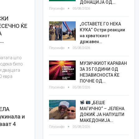
ДОНАЦИЈА ОД…
Плусинфо
05/08/2026
СКИ
„ОСТАВЕТЕ ГО НЕКА
ЕСЕЧНО ЌЕ
КУКА“ Остри реакции
А
на хрватскиот
и…
државен…
Плусинфо
05/08/2026
латата што
МУЗИЧКИОТ КАРАВАН
додека било
ЗА 35 ГОДИНИ ОД
и двајцата
НЕЗАВИСНОСТА ЌЕ
0 евра
ПОЧНЕ ОД…
Плусинфо
05/08/2026
„БЕШЕ
ЕЛА
МАГИЧНО“ – ЈЕЛЕНА
ДОКИЌ ЈА НАПУШТИ
укинала и
МАКЕДОНИЈА…
ваат 4
Плусинфо
05/08/2026