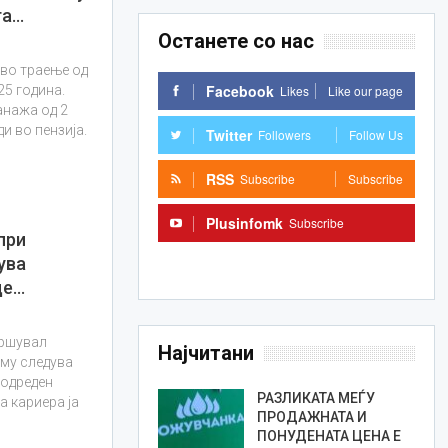
та…
Останете со нас
во траење од
Facebook
Likes
Like our page
25 година.
анажа од 2
и во пензија.
Twitter
Followers
Follow Us
RSS
Subscribe
Subscribe
Plusinfomk
Subscribe
при
Subscribe
ува
де…
вршувал
Најчитани
 му следува
 одреден
РАЗЛИКАТА МЕЃУ
а кариера ја
ПРОДАЖНАТА И
ПОНУДЕНАТА ЦЕНА Е