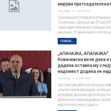
мирува претседателска
Плусинфо
04/06/2024
Пратениците побарале апанажа 
12 месеци, односно до 27 мај 20
Само еден пратеник побарал ап
месеца и 10 дена зашто потоа од
ПОВЕЌЕ...
„АПАНАЖА, АПАНАЖА!“
Ковачевски вели дека и 
дадена оставка му след
надомест додека не нај
Плусинфо
23/02/2024
Јас сметам дека на некој кој из
општествена функција, треба да
апанажа, да може да искористи
временски период додека својат
насочи кон нешто друго.…