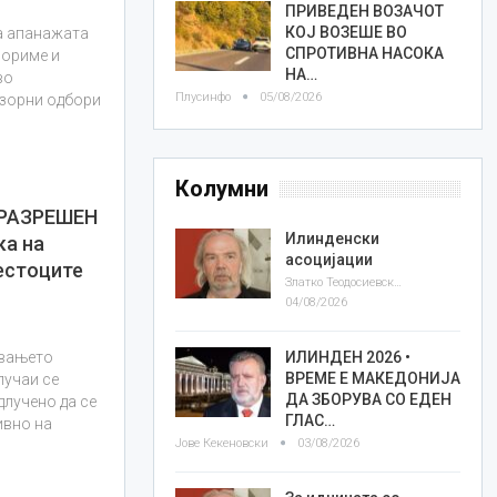
ПРИВЕДЕН ВОЗАЧОТ
КОЈ ВОЗЕШЕ ВО
а апанажата
СПРОТИВНА НАСОКА
вориме и
НА…
во
Плусинфо
05/08/2026
дзорни одбори
Колумни
 РАЗРЕШЕН
Илинденски
а на
асоцијации
естоците
Златко Теодосиевски
04/08/2026
ИЛИНДЕН 2026 •
ивањето
ВРЕМЕ Е МАКЕДОНИЈА
лучаи се
ДА ЗБОРУВА СО ЕДЕН
длучено да се
ГЛАС…
ивно на
Јове Кекеновски
03/08/2026