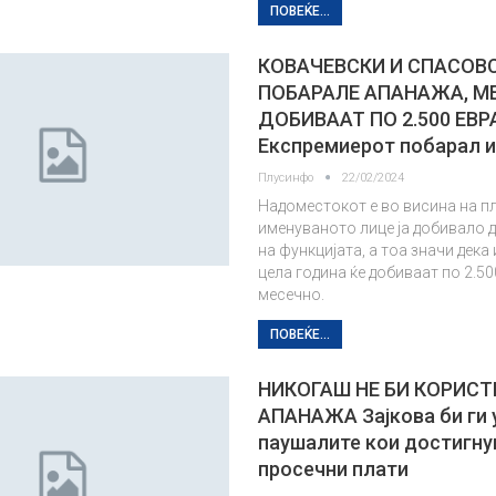
ПОВЕЌЕ...
КОВАЧЕВСКИ И СПАСОВ
ПОБАРАЛЕ АПАНАЖА, М
ДОБИВААТ ПО 2.500 ЕВР
Експремиерот побарал 
Плусинфо
22/02/2024
Надоместокот е во висина на п
именуваното лице ја добивало 
на функцијата, а тоа значи дека 
цела година ќе добиваат по 2.50
месечно.
ПОВЕЌЕ...
НИКОГАШ НЕ БИ КОРИСТ
АПАНАЖА Зајкова би ги 
паушалите кои достигну
просечни плати