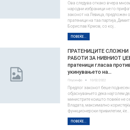
Ова следува откако вчера мно
народни избраници не го прифа
законот на Левица, предложен о
пратеници на таа партија, Дими
Борислав Крмов, со кој…
ПОВЕЌЕ...
ПРАТЕНИЦИТЕ СЛОЖНИ 
РАБОТИ ЗА НИВНИОТ ЏЕБ
пратеници гласаа проти
укинувањето на…
Плусинфо
10/02/2022
Предлог законот беше поднесен
објаснувањето дека најголем де
министрите коишто повеќе не се
Владата, максимално користејќи
функционерски привилегии, ќе…
ПОВЕЌЕ...