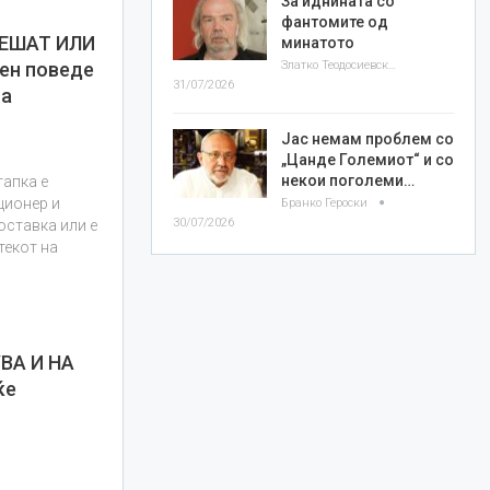
За иднината со
фантомите од
РЕШАТ ИЛИ
минатото
Златко Теодосиевски
ен поведе
31/07/2026
на
Јас немам проблем со
„Цанде Големиот“ и со
некои поголеми…
тапка е
ционер и
Бранко Героски
30/07/2026
оставка или е
текот на
ВА И НА
ќе