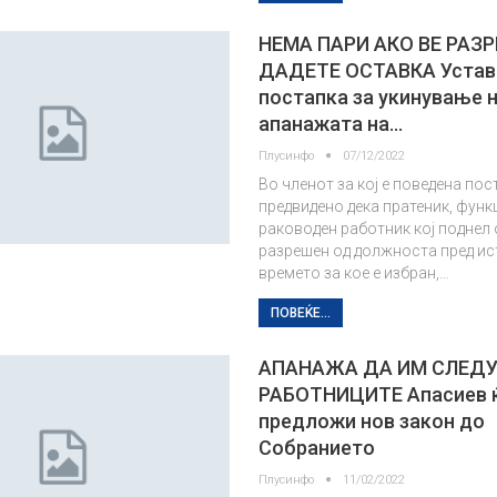
НЕМА ПАРИ АКО ВЕ РАЗ
ДАДЕТЕ ОСТАВКА Устав
постапка за укинување 
апанажата на…
Плусинфо
07/12/2022
Во членот за кој е поведена пос
предвидено дека пратеник, функ
раководен работник кој поднел 
разрешен од должноста пред ис
времето за кое е избран,…
ПОВЕЌЕ...
АПАНАЖА ДА ИМ СЛЕДУ
РАБОТНИЦИТЕ Апасиев 
предложи нов закон до
Собранието
Плусинфо
11/02/2022