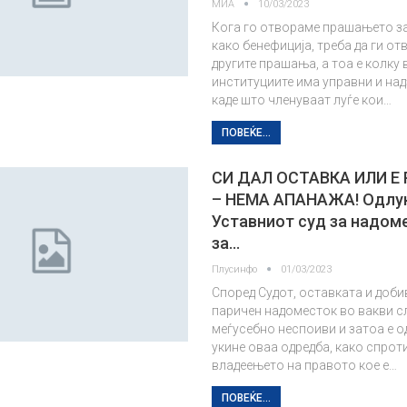
МИА
10/03/2023
Кога го отвораме прашањето з
како бенефиција, треба да ги от
другите прашања, а тоа е колку 
институциите има управни и на
каде што членуваат луѓе кои…
ПОВЕЌЕ...
СИ ДАЛ ОСТАВКА ИЛИ Е
– НЕМА АПАНАЖА! Одлук
Уставниот суд за надом
за…
Плусинфо
01/03/2023
Според Судот, оставката и доб
паричен надоместок во вакви с
меѓусебно неспоиви и затоа е о
укине оваа одредба, како спрот
владеењето на правото кое е…
ПОВЕЌЕ...