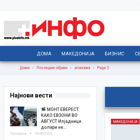
ДОМА
МАКЕДОНИЈА
БИЗНИС
С
Дома
Последни објави
апанажа
Page 2
Најнови вести
МОНТ ЕВЕРЕСТ
КАКО ЕВЗОНИ ВО
АВГУСТ Илјадници
МАКЕДОНИЈА
долари не…
Панорама
05/08/2026