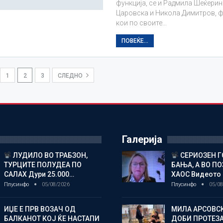
функција, се и Радмила Шеќерин
Царовска и Никола Димитров, 
кои по своите…
ПОВЕЌЕ...
1
2
3
СЛЕДНО
Галерија
ЛУДИЛО ВО ТРАБЗОН,
СЕРИОЗЕН Г
ТУРЦИТЕ ПОЛУДЕА ПО
БАЊА, А ВО П
САЛАХ Дури 25.000…
ХАОС Видеото
Плусинфо
05/08/2026
Плусинфо
05/08
ИЏЕ Е ПРВ ВОЗАЧ ОД
МИЛА АРСОВС
БАЛКАНОТ КОЈ ЌЕ НАСТАПИ
ДОБИ ПРОТЕЗА