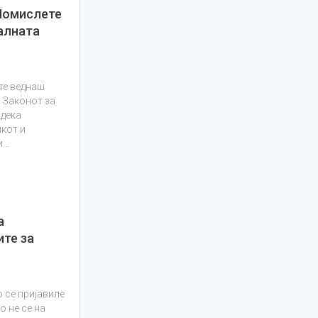
Помислете
алната
те веднаш
 Законот за
 дека
икот и
и…
а
ите за
 се пријавиле
о не се на