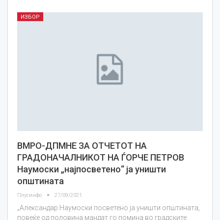
ИЗБОР
ВМРО-ДПМНЕ ЗА ОТЧЕТОТ НА
ГРАДОНАЧАЛНИКОТ НА ЃОРЧЕ ПЕТРОВ
Наумоски „најпосветено“ ја уништи
општината
Плусинфо
27/09/2021
„Александар Наумоски посветено ја уништи општината,
повеќе од половина мандат го помина во градските