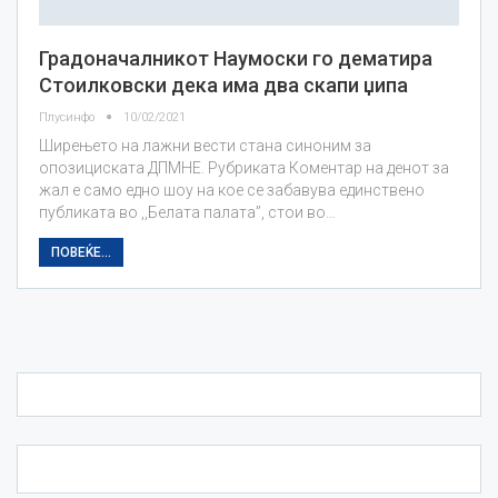
Градоначалникот Наумоски го дематира
Стоилковски дека има два скапи џипа
Плусинфо
10/02/2021
Ширењето на лажни вести стана синоним за
опозициската ДПМНЕ. Рубриката Коментар на денот за
жал е само едно шоу на кое се забавува единствено
публиката во ,,Белата палата”, стои во…
ПОВЕЌЕ...