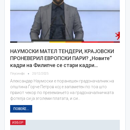
НАУМОСКИ МАТЕЛ ТЕНДЕРИ, КРАЈOВСКИ
ПРОНЕВЕРИЛ ЕВРОПСКИ ПАРИ? „Новите“
кадри на Филипче се стари кадри…
Плусинфо
20/12/2025
Александар Наумоски е поранешен градоначалник на
општина Ѓорче Петров кој е запаметен по тоа што
првиот чекор по преземањето на градоначалничката
фотелја си ја зголеми платата, и си…
ПОВЕЌЕ...
ИЗБОР