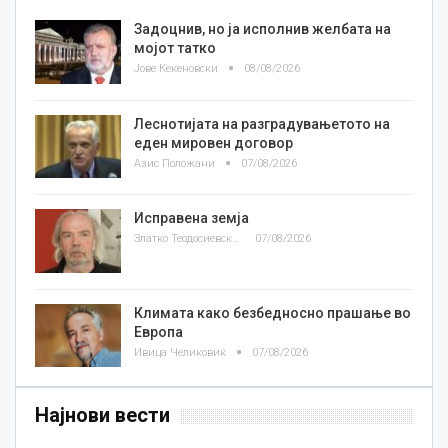
Задоцнив, но ја исполнив желбата на
мојот татко
Јове Кекеновски
08/08/2026
Леснотијата на разградувањетото на
еден мировен договор
Азис Положани
07/08/2026
Исправена земја
Златко Теодосиевски
07/08/2026
Климата како безбедносно прашање во
Европа
Ивица Челиковиќ
07/08/2026
Најнови вести