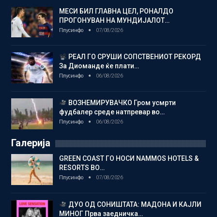
МЕСИ БИЛ ГЛАВНА ЦЕЛ, РОНАЛДО
ПРОГОНУВАН НА МУНДИЈАЛОТ…
Плусинфо
07/08/2026
РЕАЛ ГО СРУШИ СОПСТВЕНИОТ РЕКОРД
За Диоманде ќе плати…
Плусинфо
06/08/2026
ВОЗНЕМИРУВАЧКО Гром усмрти
фудбалер среде натпревар во…
Плусинфо
06/08/2026
Галерија
GREEN COAST ГО НОСИ NAMMOS HOTELS &
RESORTS ВО…
Плусинфо
07/08/2026
ДУО ОД СОНИШТАТА: МАДОНА И КАЈЛИ
МИНОГ Прва заедничка…