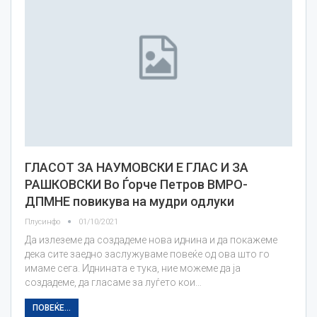
ГЛАСОТ ЗА НАУМОВСКИ Е ГЛАС И ЗА
РАШКОВСКИ Во Ѓорче Петров ВМРО-
ДПМНЕ повикува на мудри одлуки
Плусинфо
01/10/2021
Да излеземе да создадеме нова иднина и да покажеме
дека сите заедно заслужуваме повеќе од ова што го
имаме сега. Иднината е тука, ние можеме да ја
создадеме, да гласаме за луѓето кои…
ПОВЕЌЕ...