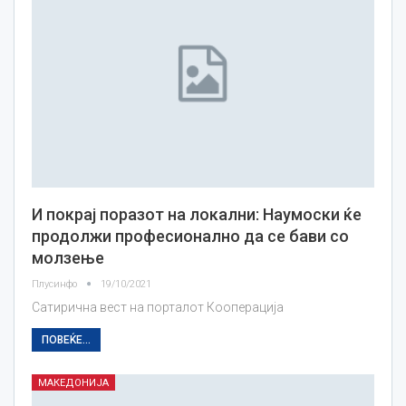
И покрај поразот на локални: Наумоски ќе
продолжи професионално да се бави со
молзење
Плусинфо
19/10/2021
Сатирична вест на порталот Кооперација
ПОВЕЌЕ...
МАКЕДОНИЈА