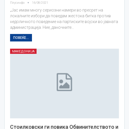
Плусинфо
16/08/2021
„Јас имам многу сериозни намери во пресрет на
локалните избори да поведам жестока битка против
недоличното поведение на партиските војски во јавната
администрација. Ние, даночните…
ПОВЕЌЕ...
МАКЕДОНИЈА
Стоилковски ги повика Обвинителството и