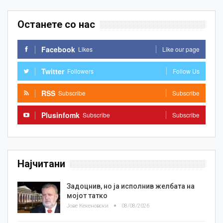
Останете со нас
Facebook
Likes
Like our page
Twitter
Followers
Follow Us
RSS
Subscribe
Subscribe
Plusinfomk
Subscribe
Subscribe
Најчитани
Задоцнив, но ја исполнив желбата на
мојот татко
Јове Кекеновски
08/08/2026