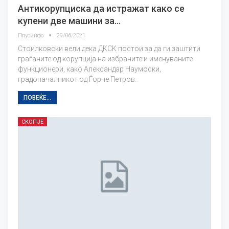
Антикорупциска да истражат како се
купени две машини за…
Плусинфо
29/06/2021
Стоилковски вели дека ДКСК постои за да ги заштити
граѓаните од корупција на избраните и именуваните
функционери, како Александар Наумоски,
градоначалникот од Ѓорче Петров.
ПОВЕЌЕ...
СКОПЈЕ