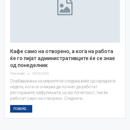
Кафе само на отворено, а кога на работа
ќе го пијат административците ќе се знае
од понеделник
Плусинфо
04/05/2020
Олабавување на мерките ќе следува веќе од наредната
недела, кога се очекува да почнат да работат
рестораните, кафулињата, но во почетокот, тие ќе
работат само на отворено. Следната…
ПОВЕЌЕ...