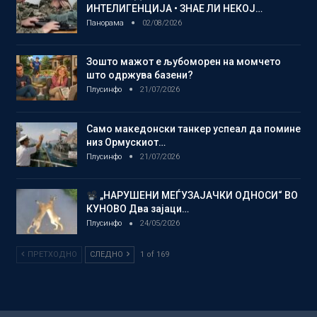
ИНТЕЛИГЕНЦИЈА • ЗНАЕ ЛИ НЕКОЈ…
Панорама
02/08/2026
Зошто мажот е љубоморен на момчето
што одржува базени?
Плусинфо
21/07/2026
Само македонски танкер успеал да помине
низ Ормускиот…
Плусинфо
21/07/2026
„НАРУШЕНИ МЕЃУЗАЈАЧКИ ОДНОСИ“ ВО
КУНОВО Два зајаци…
Плусинфо
24/05/2026
ПРЕТХОДНО
СЛЕДНО
1 of 169