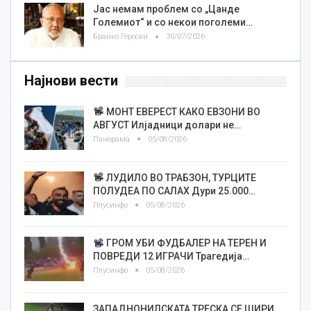
Јас немам проблем со „Цанде
Големиот“ и со некои поголеми…
Бранко Героски
30/07/2026
Најнови вести
МОНТ ЕВЕРЕСТ КАКО ЕВЗОНИ ВО
АВГУСТ Илјадници долари не…
Панорама
05/08/2026
ЛУДИЛО ВО ТРАБЗОН, ТУРЦИТЕ
ПОЛУДЕА ПО САЛАХ Дури 25.000…
Плусинфо
05/08/2026
ГРОМ УБИ ФУДБАЛЕР НА ТЕРЕН И
ПОВРЕДИ 12 ИГРАЧИ Трагедија…
Плусинфо
05/08/2026
ЗАПАДНОНИЛСКАТА ТРЕСКА СЕ ШИРИ