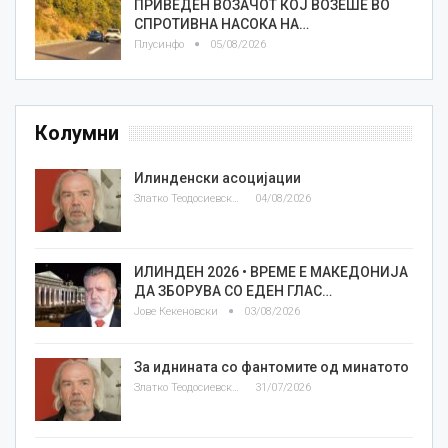
ПРИВЕДЕН ВОЗАЧОТ КОЈ ВОЗЕШЕ ВО
СПРОТИВНА НАСОКА НА…
Плусинфо
05/08/2026
Колумни
Илинденски асоцијации
Златко Теодосиевски
04/08/2026
ИЛИНДЕН 2026 • ВРЕМЕ Е МАКЕДОНИЈА
ДА ЗБОРУВА СО ЕДЕН ГЛАС…
Јове Кекеновски
03/08/2026
За иднината со фантомите од минатото
Златко Теодосиевски
31/07/2026