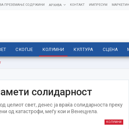
 ЗА ПРЕЗЕМАЊЕ СОДРЖИНИ
КОНТАКТ
ИМПРЕСУМ
МАРКЕТИН
АРХИВА
ВЕТ
СКОПЈЕ
КОЛУМНИ
КУЛТУРА
СЦЕНА
т
 памети солидарност
од целиот свет, денес ја враќа солидарноста преку
ни од катастрофи, меѓу кои и Венецуела.
КОЛУМНИ