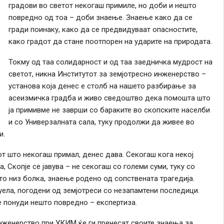
градови во светот некогаш примиле, но доби и нешто
повредно од тоа – доби знаење. Знаење како да се
гради поинаку, како да се предвидуваат опасностите,
како градот да стане поотпорен на ударите на природата.
Токму од таа солидарност и од таа заедничка мудрост на
светот, никна Институтот за земјотресно инженерство –
установа која денес е столб на нашето разбирање за
aсеизмичка градба и живо сведоштво дека помошта што
ја примивме не заврши со бараките во скопските населби
и со Универзалната сала, туку продолжи да живее во
и.
от што некогаш примал, денес дава. Секогаш кога некој
, Скопје се јавува – не секогаш со големи суми, туку со
о низ болка, знаење родено од сопствената трагедија.
уела, погодени од земјотреси со незапамтени последици.
е понуди нешто повредно – експертиза.
нженерство при УКИМ ќе ги пренесат своите знаења за