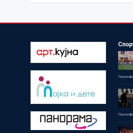
Спор
Плусинф
Плусинф