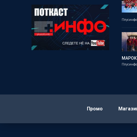
Плусинф
МАРОК
Плусинф
Промо
Магази