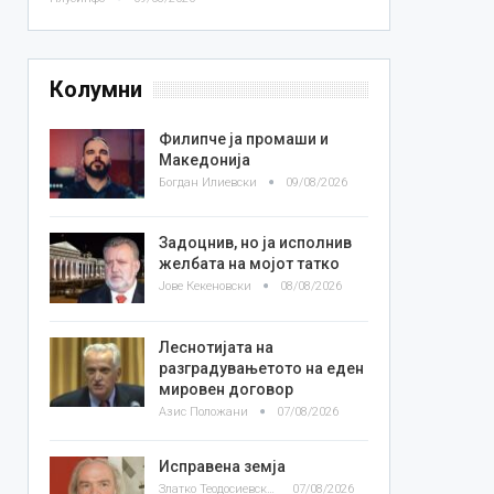
Колумни
Филипче ја промаши и
Македонија
Богдан Илиевски
09/08/2026
Задоцнив, но ја исполнив
желбата на мојот татко
Јове Кекеновски
08/08/2026
Леснотијата на
разградувањетото на еден
мировен договор
Азис Положани
07/08/2026
Исправена земја
Златко Теодосиевски
07/08/2026