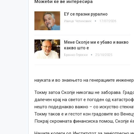
Можеби ќе ве интересира
ЕУ се празни рурално
Ивица Челиковиќ
17/07/2026
Мене Скопје ми е убаво и вакво
какво што е
Бранко Героски
25/10/2025
науката и во знаењето на генерациите инженер
Токму затоа Скопје никогаш не заборава. Град
далечен крај на светот е погоден од катастрофа
нешто подеднакво важно – со искуство стекнат
Токму таков е и гестот кон градовите во Венец
Покрај скромната финансиска помош, Скопје ќ
Нашите колеги од Институтот за земјотресно и