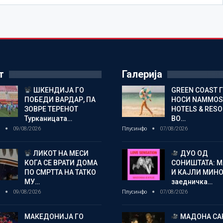
т
Галерија
ШКЕНДИЈА ГО
GREEN COAST 
ПОБЕДИ ВАРДАР, ПА
НОСИ NAMMOS
ЗОВРЕ ТЕРЕНОТ
HOTELS & RES
Турканицата…
ВО…
о
09/08/2026
Плусинфо
07/08/2026
ЛИКОТ НА МЕСИ
ДУО ОД
КОГА СЕ ВРАТИ ДОМА
СОНИШТАТА: 
ПО СМРТТА НА ТАТКО
И КАЈЛИ МИНО
МУ…
заедничка…
о
09/08/2026
Плусинфо
07/08/2026
МАКЕДОНИЈА ГО
МАДОНА СА