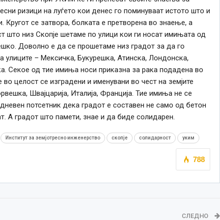
есни ризици на луѓето кои денес го поминуваат истото што и
 Кругот се затвора, болката е претворена во знаење, а
ст што низ Скопје шетаме по улици кои ги носат имињата од
ешко. Доволно е да се прошетаме низ градот за да го
 улиците – Мексичка, Букурешка, Атинска, Лондонска,
а. Секое од тие имиња носи приказна за рака подадена во
 во целост се изградени и именувани во чест на земјите
вешка, Швајцарија, Италија, Франција. Тие имиња не се
јдневен потсетник дека градот е составен не само од бетон
ат. А градот што памети, знае и да биде солидарен.
Институт за земјотресно инженерство
скопје
солидарност
уким
788
СЛЕДНО