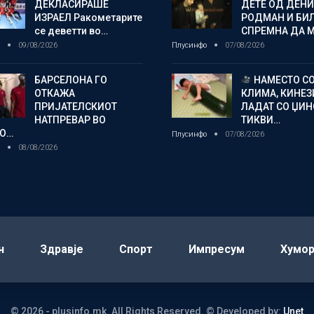
ДЕКЛАСИРАШЕ
ДЕТЕ ОД ДЕНИ
ИЗРАЕЛ Ракометарите
РОДМАН И БИ
се деветти во…
СПРЕМНА ДА 
о
09/08/2026
Плусинфо
07/08/2026
БАРСЕЛОНА ГО
НАМЕСТО С
ОТКАЖА
КЛИМА, КИНЕЗ
ПРИЈАТЕЛСКИОТ
ЛАДАТ СО ЏИ
НАТПРЕВАР ВО
ТИКВИ…
О…
Плусинфо
07/08/2026
о
08/08/2026
н
Здравје
Спорт
Импресум
Хумо
© 2026 - plusinfo.mk. All Rights Reserved.
© Developed by:
Unet