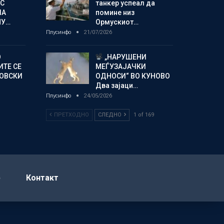
С
танкер успеал да
ЛА
помине низ
МУ…
Ормускиот…
Плусинфо
21/07/2026
О
„НАРУШЕНИ
ИТЕ СЕ
МЕЃУЗАЈАЧКИ
НОВСКИ
ОДНОСИ“ ВО КУНОВО
Два зајаци…
Плусинфо
24/05/2026
ПРЕТХОДНО
СЛЕДНО
1 of 169
р
Контакт