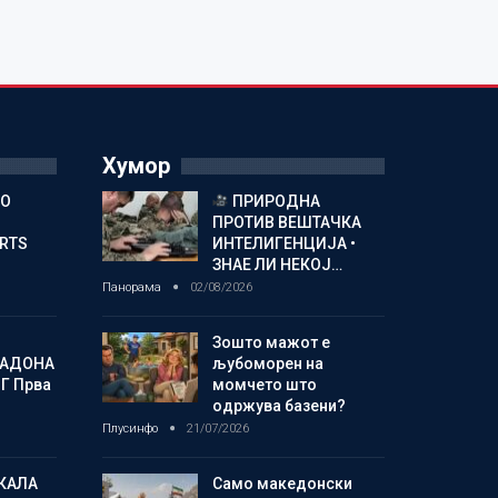
Хумор
ГО
ПРИРОДНА
ПРОТИВ ВЕШТАЧКА
ORTS
ИНТЕЛИГЕНЦИЈА •
ЗНАЕ ЛИ НЕКОЈ…
Панорама
02/08/2026
Зошто мажот е
МАДОНА
љубоморен на
Г Прва
момчето што
одржува базени?
Плусинфо
21/07/2026
КАЛА
Само македонски