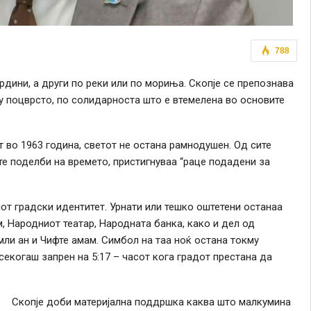
788
рдини, а други по реки или по мориња. Скопје се препознава
гу поцврсто, по солидарноста што е втемелена во основите
 во 1963 година, светот не остана рамнодушен. Од сите
те поделби на времето, пристигнуваа “раце подадени за
от градски идентитет. Урнати или тешко оштетени останаа
 Народниот театар, Народната банка, како и дел од
ли ан и Чифте амам. Симбол на таа ноќ остана токму
екогаш запрен на 5:17 – часот кога градот престана да
Скопје доби материјална поддршка каква што малкумина