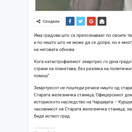
Сподели
Има градови што се препознаваат по своите тв
и по нешто што не може да се допре, но е мно
на неговата обнова.
Кога катастрофалниот земјотрес го урна градот
страни на планетава, без разлика на политички
помош”.
Земјотресот не поштеди речиси ништо од стари
Старата железничка станица, Офицерскиот дом,
историското наследство на Чаршијата – Куршум
часовникот на Старата железничка станица, зас
биде истиот град.