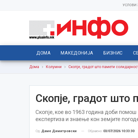
УСЛОВИ
ДОМА
МАКЕДОНИЈА
БИЗНИС
С
Дома
Колумни
Скопје, градот што памети солидарнос
Скопје, градот што
Скопје, кое во 1963 година доби помош 
експертиза и знаење кон земјите погоде
Објавено
03/07/2026 10:33:30
Од
Даме Димитровски