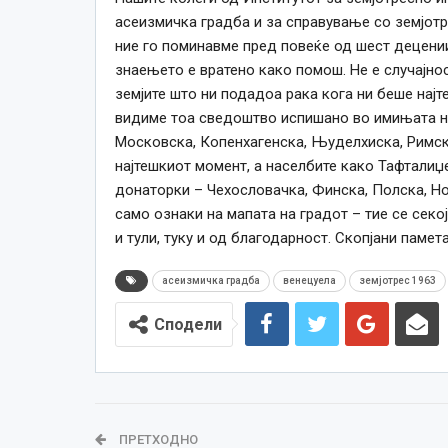
асеизмичка градба и за справување со земјотр
ние го поминавме пред повеќе од шест децении.
знаењето е вратено како помош. Не е случајно
земјите што ни подадоа рака кога ни беше најт
видиме тоа сведоштво испишано во имињата на
Московска, Копенхагенска, Њуделхиска, Римск
најтешкиот момент, а населбите како Тафталиџе
донаторки – Чехословачка, Финска, Полска, Нор
само ознаки на мапата на градот – тие се секо
и тули, туку и од благодарност. Скопјани памет
асеизмичка градба
венецуела
земјотрес 1963
Сподели
ПРЕТХОДНО