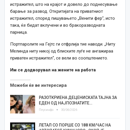
истражител, што на крајот и довело до поднесување
барање за развод. Откритијата на приватниот
истражител, според пишувањето „Венити фер“, исто
така, ќе бидат вклучени и во бракоразводната
парница.
Портпаролите на Гејтс ги отфрлија тие наводи. „Ниту
Мелинда ниту никој од блиските луѓе не ангажираа
приватен истражител“,
се
вели во соопштението.
Им
се
додворувал на жените на работа
Можеби ќе ве интересира
РАЗОТКРИЕНА ДЕЦЕНИСКАТА ТАЈНА ЗА
ЕДЕН ОД НАЈПОЗНАТИТЕ…
Плусинфо
30/06/2026
ЛЕТАЛ СО ПОРШЕ СО 188 КМ/ЧАС НА