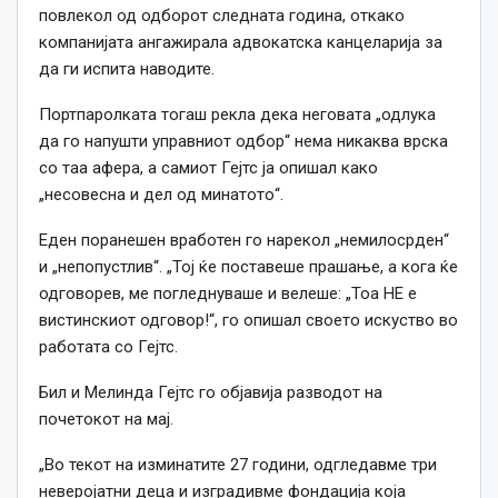
повлекол од одборот следната
година
, откако
компанијата ангажирала адвокатска канцеларија за
да ги испита наводите.
Портпаролката тогаш рекла дека неговата „одлука
да го напушти управниот одбор“ нема никаква врска
со таа афера, а самиот Гејтс ја опишал
како
„несовесна и дел од минатото“.
Еден поранешен вработен го нарекол „немилосрден“
и „непопустлив“. „Тој ќе поставеше прашање, а кога ќе
одговорев, ме погледнуваше и велеше: „Тоа НЕ е
вистинскиот одговор!“, го опишал своето искуство во
работата со Гејтс.
Бил и Мелинда Гејтс го објавија разводот на
почетокот на мај.
„Во текот на изминатите 27
години
, одгледавме три
неверојатни деца и изградивме фондација која