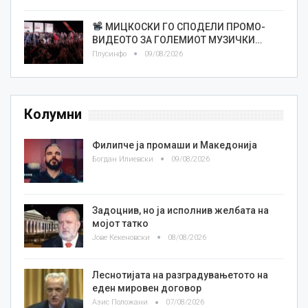
МИЦКОСКИ ГО СПОДЕЛИ ПРОМО-
ВИДЕОТО ЗА ГОЛЕМИОТ МУЗИЧКИ…
Плусинфо
09/08/2026
Колумни
Филипче ја промаши и Македонија
Богдан Илиевски
09/08/2026
Задоцнив, но ја исполнив желбата на
мојот татко
Јове Кекеновски
08/08/2026
Леснотијата на разградувањетото на
еден мировен договор
Азис Положани
07/08/2026