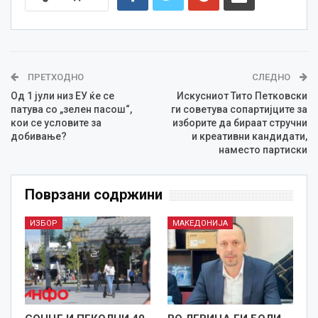
ПРЕТХОДНО
СЛЕДНО
Од 1 јули низ ЕУ ќе се
Искусниот Тито Петковски
патува со „зелен пасош“,
ги советува сопартијците за
кои се условите за
изборите да бираат стручни
добивање?
и креативни кандидати,
наместо партиски
Поврзани содржини
ИЗБОР
МАКЕДОНИЈА