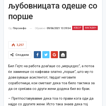
љубовницата одеше со
порше
ИЗБОР
МАГАЗИН
Објавено
09/06/2021 13:39:54
Од
Плусинфо
3,257
Сподели
Бил Гејтс на работа доаѓаше со „мерцедес“, а потоа
ќе заминеше со кафеава-златно „порше“, што му го
довезуваше асистентот, тврдат неговите
соработници, кои сметаат дека тоа било тактика за
да
се
среќава со други жени додека бил во брак.
– Претпоставувавме дека тоа го прави кога оди да
најде со другите жени. Исто така знаев дека тој