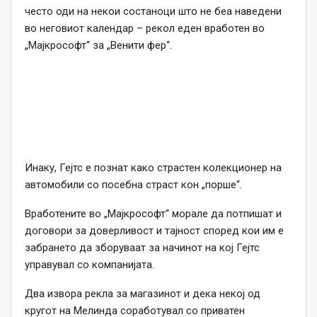
често оди на некои состаноци што не беа наведени
во неговиот календар – рекол еден вработен во
„Мајкрософт“ за „Венити фер“.
Инаку, Гејтс е познат
како
страстен колекционер на
автомобили со посебна страст кон „порше“.
Вработените во „Мајкрософт“ морале да потпишат и
договори за доверливост и тајност според кои им е
забрането да зборуваат за начинот нa кој Гејтс
управувал со компанијата.
Два извора рекла за магазинот и дека некој од
кругот на Мелинда соработувал со приватен