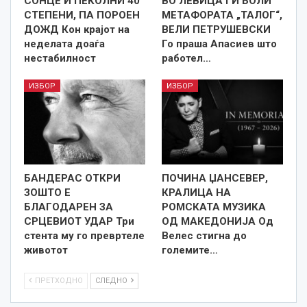
СОНЦЕ И ПЕКОЛНИ 40
ВО ЛЕВИЦА ГИ БОЛИ
СТЕПЕНИ, ПА ПОРОЕН
МЕТАФОРАТА „ТАЛОГ“,
ДОЖД Кон крајот на
ВЕЛИ ПЕТРУШЕВСКИ
неделата доаѓа
Го праша Апасиев што
нестабилност
работел…
ИЗБОР
ИЗБОР
БАНДЕРАС ОТКРИ
ПОЧИНА ЏАНСЕВЕР,
ЗОШТО Е
КРАЛИЦА НА
БЛАГОДАРЕН ЗА
РОМСКАТА МУЗИКА
СРЦЕВИОТ УДАР Три
ОД МАКЕДОНИЈА Од
стента му го превртеле
Велес стигна до
животот
големите…
ПРЕТХОДНО
СЛЕДНО