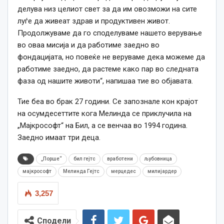
делува низ целиот свет за
да им
овозможи на сите
луѓе да живеат здрав и продуктивен живот.
Продолжуваме да го споделуваме нашето верување
во оваа мисија и да работиме заедно во
фондацијата, но повеќе не веруваме дека можеме да
работиме заедно, да растеме
како
пар во следната
фаза од нашите животи“, напишаа тие во објавата.
Тие беа во брак 27
години
. Се запознале кон крајот
на осумдесеттите кога Мелинда
се
приклучила на
„Мајкрософт“ на Бил, а
се
венчаа во 1994
година
.
Заедно имаат три деца.
„Порше“
бил гејтс
вработени
љубовница
мајкрософт
Мелинда Гејтс
мерцедес
милијардер
3,257
Сподели