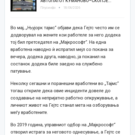
АВТОПАТОТ КУМАНОВО–СКОПЈЕ…
Плусинфо
18/06/2026
Во мај, „
Њујорк
тајмс“ објави дека Гејтс често им
се
додворувал на жените кои работеле за него додека
тој бил претседател на „Мајкрософт“. На една
вработена наводно ѝ испратил мејл со покана за
вечера, додека друга, наводно, ја поканил на
состанок додека биле заедно на службено
патување.
Неколку сегашни и поранешни вработени во „Тајмс“
тогаш откриле дека овие инциденти довеле до
создавање на непријатно работно опкружување, а
личниот живот на Гејтс станал мета на озборувања
меѓу вработените.
Во 2019
година
, управниот одбор на „Мајкрософт“
отворил истрага за неговото однесување, а Гејтс
се