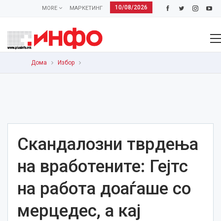
10/08/2026
MORE
МАРКЕТИНГ
Дома
Избор
Скандалозни тврдења
на вработените: Гејтс
на работа доаѓаше со
мерцедес, а кај