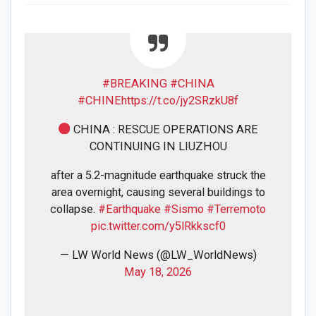
#BREAKING
#CHINA
#CHINE
https://t.co/jy2SRzkU8f
CHINA : RESCUE OPERATIONS ARE
CONTINUING IN LIUZHOU
after a 5.2-magnitude earthquake struck the
area overnight, causing several buildings to
collapse.
#Earthquake
#Sismo
#Terremoto
pic.twitter.com/y5lRkkscf0
— LW World News (@LW_WorldNews)
May 18, 2026