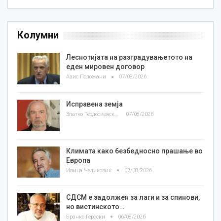
Колумни
Леснотијата на разградувањетото на
еден мировен договор
Азис Положани
07/08/2026
Исправена земја
Златко Теодосиевски
07/08/2026
Климата како безбедносно прашање во
Европа
Ивица Челиковиќ
07/08/2026
СДСМ е задолжен за лаги и за спинови,
но вистинското…
Бранко Героски
06/08/2026