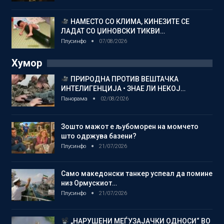
НАМЕСТО СО КЛИМА, КИНЕЗИТЕ СЕ
ЛАДАТ СО ЏИНОВСКИ ТИКВИ…
Плусинфо
07/08/2026
Хумор
ПРИРОДНА ПРОТИВ ВЕШТАЧКА
ИНТЕЛИГЕНЦИЈА • ЗНАЕ ЛИ НЕКОЈ…
Панорама
02/08/2026
Зошто мажот е љубоморен на момчето
што одржува базени?
Плусинфо
21/07/2026
Само македонски танкер успеал да помине
низ Ормускиот…
Плусинфо
21/07/2026
„НАРУШЕНИ МЕЃУЗАЈАЧКИ ОДНОСИ“ ВО