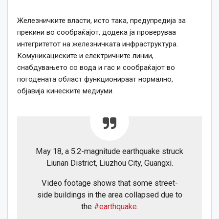
Железничките власти, исто така, предупредија за
прекини во сообраќајот, додека ја проверуваа
интегритетот на железничката инфраструктура.
Комуникациските и електричните линии,
снабдувањето со вода и гас и сообраќајот во
погодената област функционираат нормално,
објавија кинеските медиуми.
May 18, a 5.2-magnitude earthquake struck
Liunan District, Liuzhou City, Guangxi.
Video footage shows that some street-
side buildings in the area collapsed due to
the
#earthquake
.