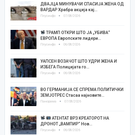
ДВАЈЦА МИНУВАЧИ СПАСИЈА ЖЕНА ОД
ВАРДАР Храбра акција кај…
Плусинфо
07/08/2026
ТРАМП ОТКРИ ШТО ЈА „УБИВА“
ЕВРОПА Европските лидери…
Плусинфо
06/08/2026
УАПСЕН ВОЗАЧОТ ШТО УДРИ ЖЕНА И
ИЗБЕГА Полицијата го…
Плусинфо
06/08/2026
ВО ГЕРМАНИЈА СЕ СПРЕМА ПОЛИТИЧКИ
ЗЕМЈОТРЕС Стасаа најновите…
Панорама
07/08/2026
АТЕНТАТ ВРЗ КРЕАТОРОТ НА
ДРОНОТ „ВАМПИР“ Нов…
Плусинфо
06/08/2026