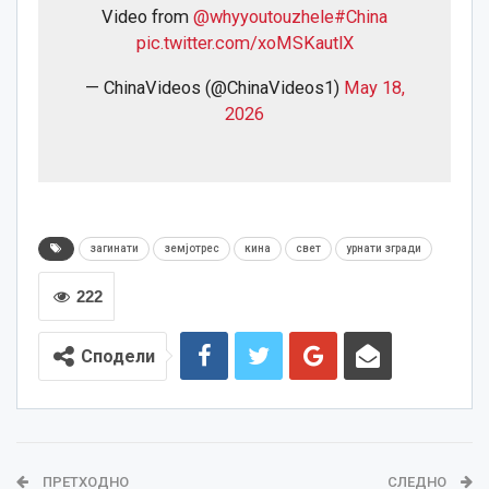
Video from
@whyyoutouzhele
#China
pic.twitter.com/xoMSKautlX
— ChinaVideos (@ChinaVideos1)
May 18,
2026
загинати
земјотрес
кина
свет
урнати згради
222
Сподели
ПРЕТХОДНО
СЛЕДНО