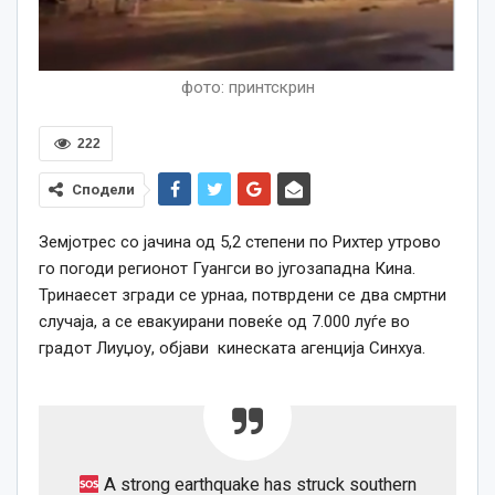
фото: принтскрин
222
Сподели
Земјотрес со јачина од 5,2 степени по Рихтер утрово
го погоди регионот Гуангси во југозападна Кина.
Тринаесет згради се урнаа, потврдени се два смртни
случаја, а се евакуирани повеќе од 7.000 луѓе во
градот Лиуџоу, објави кинеската агенција Синхуа.
A strong earthquake has struck southern