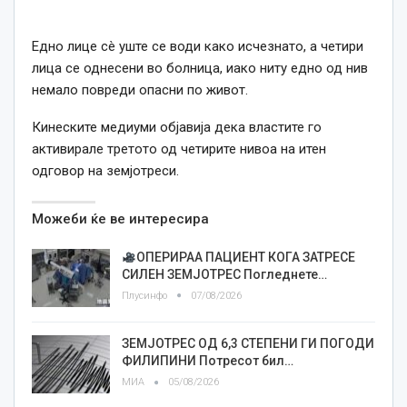
Едно лице сè уште се води како исчезнато, а четири
лица се однесени во болница, иако ниту едно од нив
немало повреди опасни по живот.
Кинеските медиуми објавија дека властите го
активирале третото од четирите нивоа на итен
одговор на земјотреси.
Можеби ќе ве интересира
ОПЕРИРАА ПАЦИЕНТ КОГА ЗАТРЕСЕ
СИЛЕН ЗЕМЈОТРЕС Погледнете…
Плусинфо
07/08/2026
ЗЕМЈОТРЕС ОД 6,3 СТЕПЕНИ ГИ ПОГОДИ
ФИЛИПИНИ Потресот бил…
МИА
05/08/2026