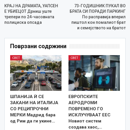
КРАЈ НА ДРАМАТА, УАПСЕН
73-ГОДИШНИК ПУКАЛ ВО
Е УБИЕЦОТ Дрниш уште
БРАТА СИ ПОРАДИ ПАРКИНГ
трепери по 24-часовната
По расправија вперил
полициска опсада
пиштол кон помалиот брат
и семејството на братот
Поврзани содржини
СВЕТ
СВЕТ
ШПАНИЈА Ѝ СЕ
ЕВРОПСКИТЕ
ЗАКАНИ НА ИТАЛИЈА
АЕРОДРОМИ
СО РЕЦИПРОЧНИ
ПОВРЕМЕНО ГО
МЕРКИ Мадрид бара
ИСКЛУЧУВААТ ЕЕС
од Рим да ги укине…
Новиот систем
создава хаос,…