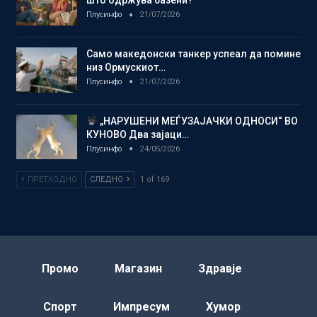
што одржува базени?
Плусинфо
21/07/2026
Само македонски танкер успеал да помине
низ Ормускиот…
Плусинфо
21/07/2026
„НАРУШЕНИ МЕЃУЗАЈАЧКИ ОДНОСИ“ ВО
КУНОВО Два зајаци…
Плусинфо
24/05/2026
ПРЕТХОДНО
СЛЕДНО
1 of 169
Промо
Магазин
Здравје
Спорт
Импресум
Хумор