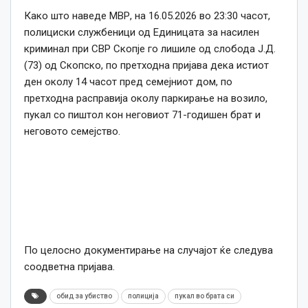
Како што наведе МВР, на 16.05.2026 во 23:30 часот,
полициски службеници од Единицата за насилен
криминал при СВР Скопје го лишиле од слобода Ј.Д.
(73) од Скопско, по претходна пријава дека истиот
ден околу 14 часот пред семејниот дом, по
претходна расправија околу паркирање на возило,
пукал со пиштол кон неговиот 71-годишен брат и
неговото семејство.
По целосно документирање на случајот ќе следува
соодветна пријава.
обид за убиство
полиција
пукал во брата си