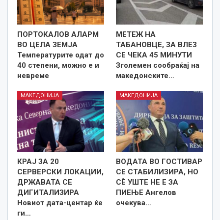
ПОРТОКАЛОВ АЛАРМ
МЕТЕЖ НА
ВО ЦЕЛА ЗЕМЈА
ТАБАНОВЦЕ, ЗА ВЛЕЗ
Температурите одат до
СЕ ЧЕКА 45 МИНУТИ
40 степени, можно е и
Зголемен сообраќај на
невреме
македонските…
МАКЕДОНИЈА
МАКЕДОНИЈА
КРАЈ ЗА 20
ВОДАТА ВО ГОСТИВАР
СЕРВЕРСКИ ЛОКАЦИИ,
СЕ СТАБИЛИЗИРА, НО
ДРЖАВАТА СЕ
СÈ УШТЕ НЕ Е ЗА
ДИГИТАЛИЗИРА
ПИЕЊЕ Ангелов
Новиот дата-центар ќе
очекува…
ги…