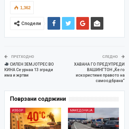
1,362
Сподели
ПРЕТХОДНО
СЛЕДНО
СИЛЕН ЗЕМЈОТРЕС ВО
ХАВАНА ГО ПРЕДУПРЕДИ
КИНА Се урнаа 13 згради
ВАШИНГТОН „Ќе го
има и жртви
искористиме правото на
самоодбрана“
Поврзани содржини
ИЗБОР
МАКЕДОНИЈА