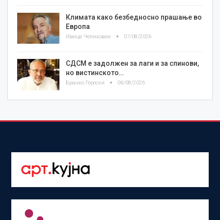
Климата како безбедносно прашање во
Европа
Ивица Челиковиќ
07/08/2026
СДСМ е задолжен за лаги и за спинови,
но вистинското…
Бранко Героски
06/08/2026