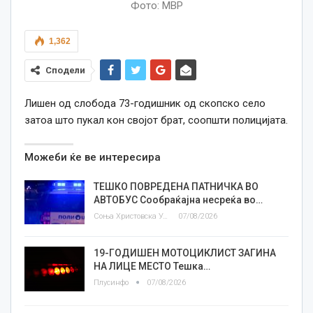
Фото: МВР
1,362
Сподели
Лишен од слобода 73-годишник од скопско село
затоа што пукал кон својот брат, соопшти полицијата.
Можеби ќе ве интересира
ТЕШКО ПОВРЕДЕНА ПАТНИЧКА ВО
АВТОБУС Сообраќајна несреќа во…
Соња Христовска Угриновска
07/08/2026
19-ГОДИШЕН МОТОЦИКЛИСТ ЗАГИНА
НА ЛИЦЕ МЕСТО Тешка…
Плусинфо
07/08/2026