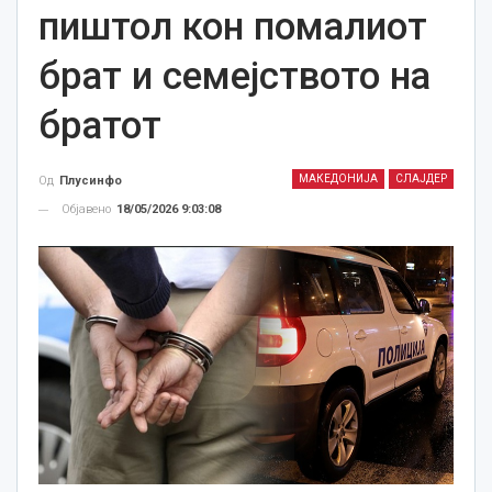
пиштол кон помалиот
брат и семејството на
братот
МАКЕДОНИЈА
СЛАЈДЕР
Од
Плусинфо
Објавено
18/05/2026 9:03:08