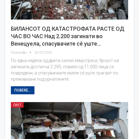
БИЛАНСОТ ОД КАТАСТРОФАТА РАСТЕ ОД
ЧАС ВО ЧАС Над 2.200 загинати во
Венецуела, спасувачите сè уште…
Плусинфо
02/07/2026
По една недела од двата силни земјотреси, бројот на
загинати достигна 2.295, повеќе од 11.000 лица се
повредени, а спасувачките екипи сè уште трагаат по
преживеани под урнатините.
ПОВЕЌЕ...
СВЕТ