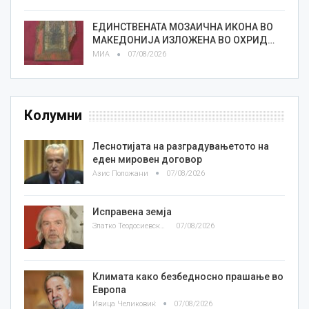
ЕДИНСТВЕНАТА МОЗАИЧНА ИКОНА ВО
МАКЕДОНИЈА ИЗЛОЖЕНА ВО ОХРИД…
МИА
07/08/2026
Колумни
Леснотијата на разградувањетото на
еден мировен договор
Азис Положани
07/08/2026
Исправена земја
Златко Теодосиевски
07/08/2026
Климата како безбедносно прашање во
Европа
Ивица Челиковиќ
07/08/2026