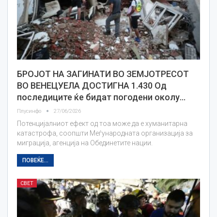
БРОЈОТ НА ЗАГИНАТИ ВО ЗЕМЈОТРЕСОТ
ВО ВЕНЕЦУЕЛА ДОСТИГНА 1.430 Од
последиците ќе бидат погодени околу…
Плусинфо
27/06/2026
Потенцијалниот ефект од тоа може да е хуманитарна
катастрофа, соопшти Меѓународната организација за
миграција, агенција на Обединетите нации.
ПОВЕЌЕ...
СВЕТ