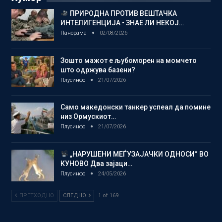
ПРИРОДНА ПРОТИВ ВЕШТАЧКА
ИНТЕЛИГЕНЦИЈА • ЗНАЕ ЛИ НЕКОЈ…
Панорама
02/08/2026
Зошто мажот е љубоморен на момчето
што одржува базени?
Плусинфо
21/07/2026
Само македонски танкер успеал да помине
низ Ормускиот…
Плусинфо
21/07/2026
„НАРУШЕНИ МЕЃУЗАЈАЧКИ ОДНОСИ“ ВО
КУНОВО Два зајаци…
Плусинфо
24/05/2026
ПРЕТХОДНО
СЛЕДНО
1 of 169