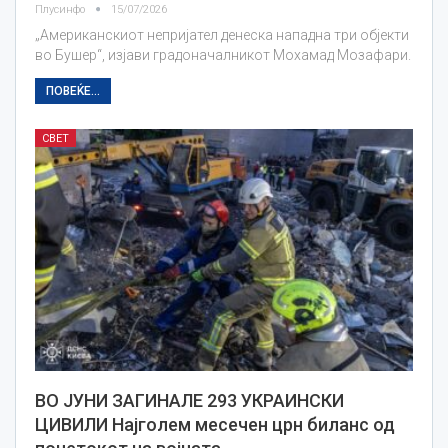
Плусинфо
15/07/2026
„Американскиот непријател денеска нападна три објекти
во Бушер“, изјави градоначалникот Мохамад Мозафари.
ПОВЕЌЕ...
СВЕТ
ВО ЈУНИ ЗАГИНАЛЕ 293 УКРАИНСКИ
ЦИВИЛИ Најголем месечен црн биланс од