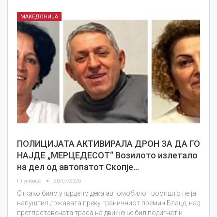
МАКЕДОНИЈА
ПОЛИЦИЈАТА АКТИВИРАЛА ДРОН ЗА ДА ГО
НАЈДЕ „МЕРЦЕДЕСОТ“ Возилото излетало
на дел од автопатот Скопје…
Плусинфо
20/07/2026
Откако било утврдено дека автомобилот воопшто не ја
напуштил државата преку граничниот премин Блаце, над
претпоставената траса на движење бил подигнат и