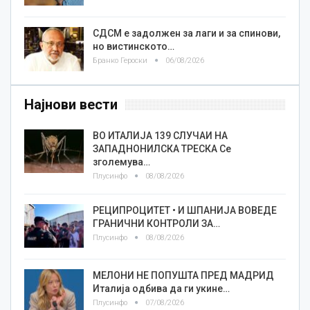
СДСМ е задолжен за лаги и за спинови,
но вистинското…
Бранко Героски
06/08/2026
Најнови вести
ВО ИТАЛИЈА 139 СЛУЧАИ НА
ЗАПАДНОНИЛСКА ТРЕСКА Се
зголемува…
Плусинфо
08/08/2026
РЕЦИПРОЦИТЕТ • И ШПАНИЈА ВОВЕДЕ
ГРАНИЧНИ КОНТРОЛИ ЗА…
Плусинфо
08/08/2026
МЕЛОНИ НЕ ПОПУШТА ПРЕД МАДРИД
Италија одбива да ги укине…
Плусинфо
07/08/2026