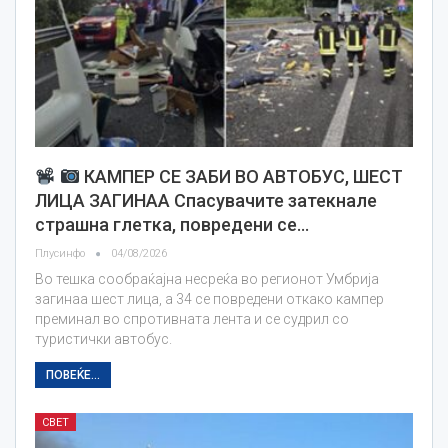
КАМПЕР СЕ ЗАБИ ВО АВТОБУС, ШЕСТ
ЛИЦА ЗАГИНАА Спасувачите затекнале
страшна глетка, повредени се…
Плусинфо
04/08/2026
Во тешка сообраќајна несреќа во регионот Умбрија
загинаа шест лица, а 34 се повредени откако кампер
преминал во спротивната лента и се судрил со
туристички автобус.
ПОВЕЌЕ...
СВЕТ