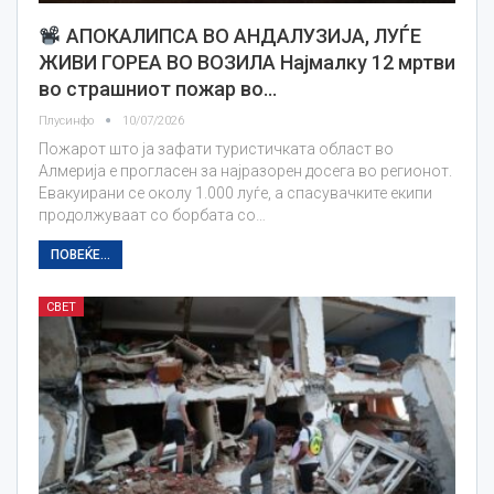
АПОКАЛИПСА ВО АНДАЛУЗИЈА, ЛУЃЕ
ЖИВИ ГОРЕА ВО ВОЗИЛА Најмалку 12 мртви
во страшниот пожар во…
Плусинфо
10/07/2026
Пожарот што ја зафати туристичката област во
Алмерија е прогласен за најразорен досега во регионот.
Евакуирани се околу 1.000 луѓе, а спасувачките екипи
продолжуваат со борбата со…
ПОВЕЌЕ...
СВЕТ