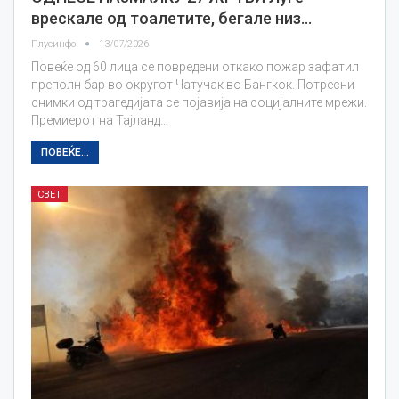
врескале од тоалетите, бегале низ…
Плусинфо
13/07/2026
Повеќе од 60 лица се повредени откако пожар зафатил
преполн бар во округот Чатучак во Бангкок. Потресни
снимки од трагедијата се појавија на социјалните мрежи.
Премиерот на Тајланд…
ПОВЕЌЕ...
СВЕТ