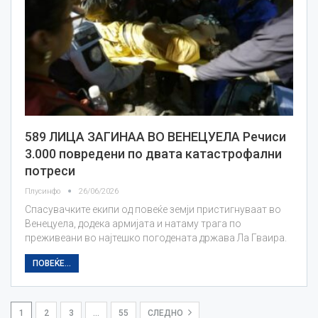
589 ЛИЦА ЗАГИНАА ВО ВЕНЕЦУЕЛА Речиси
3.000 повредени по двата катастрофални
потреси
Плусинфо
26/06/2026
Спасувачките екипи од повеќе земји пристигнуваат во
Венецуела, додека армијата и натаму трага по
преживеани во најтешко погодената држава Ла Гваира.
ПОВЕЌЕ...
1
2
3
…
55
СЛЕДНО