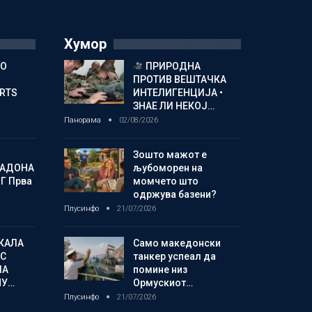
Хумор
ГО
ПРИРОДНА
ПРОТИВ ВЕШТАЧКА
ORTS
ИНТЕЛИГЕНЦИЈА •
ЗНАЕ ЛИ НЕКОЈ…
Панорама
02/08/2026
Зошто мажот е
МАДОНА
љубоморен на
Г Прва
момчето што
одржува базени?
Плусинфо
21/07/2026
КАЛА
Само македонски
С
танкер успеал да
ЛА
помине низ
МУ…
Ормускиот…
Плусинфо
21/07/2026