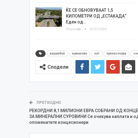
ЌЕ СЕ ОБНОВУВААТ 1,5
КИЛОМЕТРИ ОД „ЕСТАКАДА“
Еден од…
Плусинфо
31/07/2026
карамбол
куманово
пат
пренасочува
со
Сподели
ПРЕТХОДНО
РЕКОРДНИ 8,1 МИЛИОНИ ЕВРА СОБРАНИ ОД КОНЦ
ЗА МИНЕРАЛНИ СУРОВИНИ Се очекува наплата и о
опоменатите концесионери