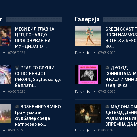
т
Галерија
МЕСИ БИЛ ГЛАВНА
GREEN COAST 
ЦЕЛ, РОНАЛДО
НОСИ NAMMOS
ПРОГОНУВАН НА
HOTELS & RES
МУНДИЈАЛОТ…
ВО…
о
07/08/2026
Плусинфо
07/08/2026
РЕАЛ ГО СРУШИ
ДУО ОД
СОПСТВЕНИОТ
СОНИШТАТА: 
РЕКОРД За Диоманде
И КАЈЛИ МИНО
ќе плати…
заедничка…
о
06/08/2026
Плусинфо
07/08/2026
ВОЗНЕМИРУВАЧКО
МАДОНА СА
Гром усмрти
ДЕТЕ ОД ДЕНИ
фудбалер среде
РОДМАН И БИ
натпревар во…
СПРЕМНА ДА 
о
06/08/2026
Плусинфо
07/08/2026