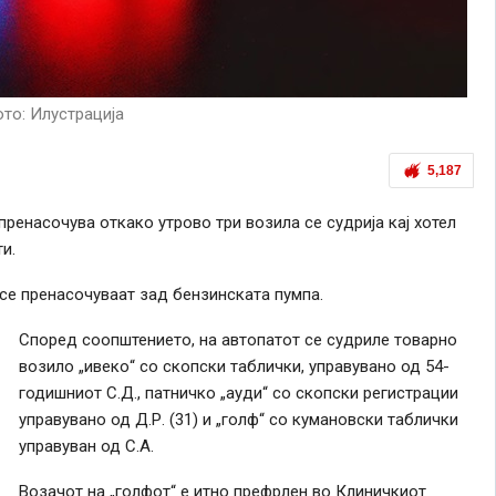
то: Илустрација
5,187
ренасочува откако утрово три возила се судрија кај хотел
и.
т се пренасочуваат зад бензинската пумпа.
Според соопштението, на автопатот се судриле товарно
возило „ивеко“ со скопски таблички, управувано од 54-
годишниот С.Д., патничко „ауди“ со скопски регистрации
управувано од Д.Р. (31) и „голф“ со кумановски таблички
управуван од С.А.
Возачот на „голфот“ е итно префрлен во Клиничкиот