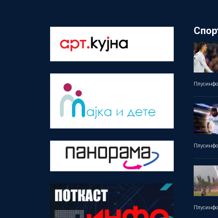
Спор
Плусинф
Плусинф
Плусинф