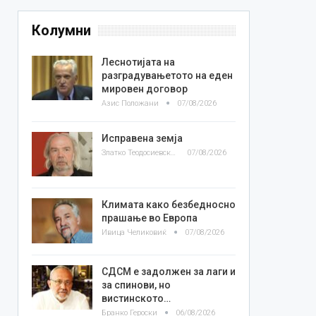
Колумни
Леснотијата на
разградувањетото на еден
мировен договор
Азис Положани
07/08/2026
Исправена земја
Златко Теодосиевски
07/08/2026
Климата како безбедносно
прашање во Европа
Ивица Челиковиќ
07/08/2026
СДСМ е задолжен за лаги и
за спинови, но
вистинското…
Бранко Героски
06/08/2026