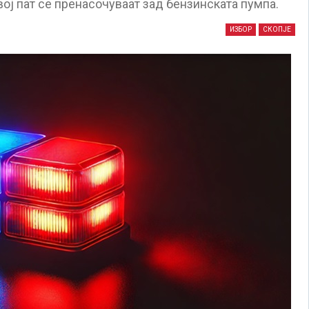
овој пат се пренасочуваат зад бензинската пумпа.
ИЗБОР
СКОПЈЕ