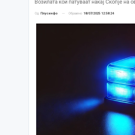
Возилата кои патуваат накај Скопје на 
Објавено
18/07/2025 12:58:24
Од
Плусинфо