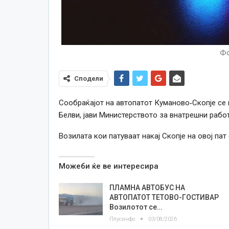
Фо
Сподели
Сообраќајот на автопатот Куманово‑Скопје се п
Белви, јави Министерството за внатрешни работ
Возилата кои патуваат накај Скопје на овој па
Можеби ќе ве интересира
ПЛАМНА АВТОБУС НА
АВТОПАТОТ ТЕТОВО-ГОСТИВАР
Возилотот се…
Плусинфо
03/08/2026