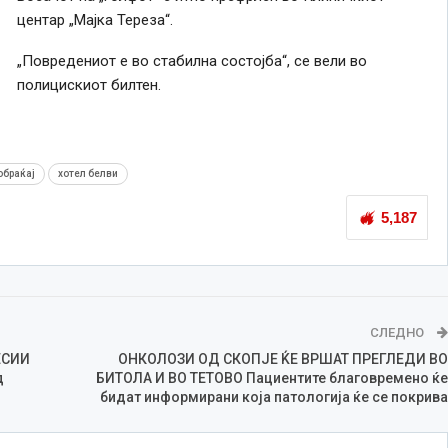
центар „Мајка Тереза“.
„Повредениот е во стабилна состојба“, се вели во
полицискиот билтен.
обраќај
хотел белви
5,187
СЛЕДНО
ЕСИИ
ОНКОЛОЗИ ОД СКОПЈЕ ЌЕ ВРШАТ ПРЕГЛЕДИ ВО
д
БИТОЛА И ВО ТЕТОВО Пациентите благовремено ќе
бидат информирани која патологија ќе се покрива