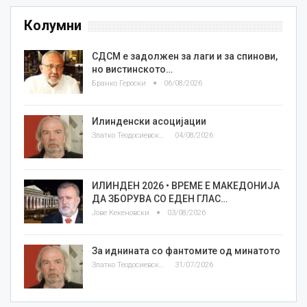
Колумни
СДСМ е задолжен за лаги и за спинови,
но вистинското…
Бранко Героски
06/08/2026
Илинденски асоцијации
Златко Теодосиевски
04/08/2026
ИЛИНДЕН 2026 • ВРЕМЕ Е МАКЕДОНИЈА
ДА ЗБОРУВА СО ЕДЕН ГЛАС…
Јове Кекеновски
03/08/2026
За иднината со фантомите од минатото
Златко Теодосиевски
31/07/2026