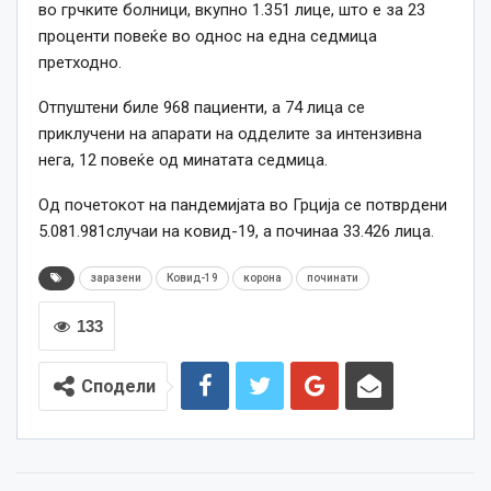
во грчките болници, вкупно 1.351 лице, што е за 23
проценти повеќе во однос на една седмица
претходно.
Отпуштени биле 968 пациенти, а 74 лица се
приклучени на апарати на одделите за интензивна
нега, 12 повеќе од минатата седмица.
Од почетокот на пандемијата во Грција се потврдени
5.081.981случаи на ковид-19, а починаа 33.426 лица.
заразени
Ковид-19
корона
починати
133
Сподели