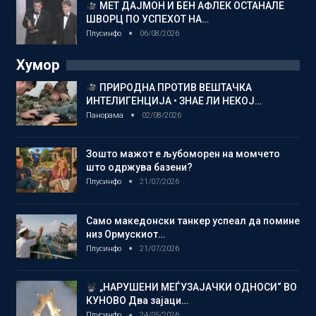
МЕТ ДАЈМОН И БЕН АФЛЕК ОСТАНАЛЕ
ШВОРЦ ПО УСПЕХОТ НА…
Плусинфо
06/08/2026
Хумор
ПРИРОДНА ПРОТИВ ВЕШТАЧКА
ИНТЕЛИГЕНЦИЈА • ЗНАЕ ЛИ НЕКОЈ…
Панорама
02/08/2026
Зошто мажот е љубоморен на момчето
што одржува базени?
Плусинфо
21/07/2026
Само македонски танкер успеал да помине
низ Ормускиот…
Плусинфо
21/07/2026
„НАРУШЕНИ МЕЃУЗАЈАЧКИ ОДНОСИ“ ВО
КУНОВО Два зајаци…
Плусинфо
24/05/2026