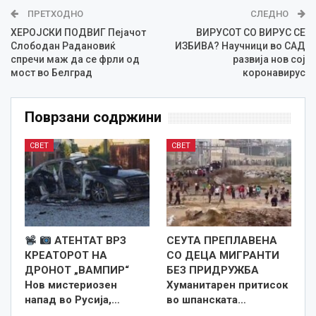
ПРЕТХОДНО
СЛЕДНО
ХЕРОЈСКИ ПОДВИГ Пејачот
ВИРУСОТ СО ВИРУС СЕ
Слободан Радановиќ
ИЗБИВА? Научници во САД
спречи маж да се фрли од
развија нов сој
мост во Белград
коронавирус
Поврзани содржини
СВЕТ
СВЕТ
АТЕНТАТ ВРЗ
СЕУТА ПРЕПЛАВЕНА
КРЕАТОРОТ НА
СО ДЕЦА МИГРАНТИ
ДРОНОТ „ВАМПИР“
БЕЗ ПРИДРУЖБА
Нов мистериозен
Хуманитарен притисок
напад во Русија,…
во шпанската…