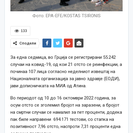
Фото: EPA-EFE/KOSTAS TSIRONIS
133
Сподели
За една седмица, во Грција се регистрирани 55.242
случаи на ковид-19, од кои 21 отсто се реинфекции, а
починаа 107 лица согласно неделниот извештај на
Националната организација за јавно здравје (ЕОДИ),
јави дописничката на МИА од Атина.
Во периодот од 10 до 16 октомври 2022 година, за
осум отсто се зголемил бројот на заразени, а бројот
на смртни случаи се намалил за пет проценти, додека
пак биле направени 694.171 тестови, со стапка на
позитивност 7,96 отсто, наспроти 7,31 проценти една