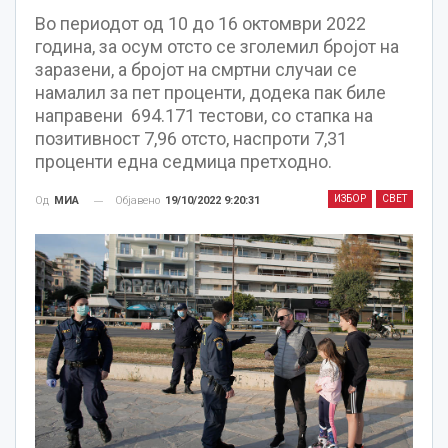
Во периодот од 10 до 16 октомври 2022
година, за осум отсто се зголемил бројот на
заразени, а бројот на смртни случаи се
намалил за пет проценти, додека пак биле
направени 694.171 тестови, со стапка на
позитивност 7,96 отсто, наспроти 7,31
проценти една седмица претходно.
ИЗБОР
СВЕТ
Објавено
19/10/2022 9:20:31
Од
МИА