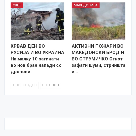
СВЕТ
МАКЕДОНИЈА
КРВАВ ДЕН ВО
АКТИВНИ ПОЖАРИ ВО
РУСИЈА И ВО УКРАИНА
МАКЕДОНСКИ БРОД И
Најмалку 10 загинати
ВО СТРУМИЧКО Огнот
во нов бран напади со
зафати шуми, стрништа
дронови
и…
ПРЕТХОДНО
СЛЕДНО