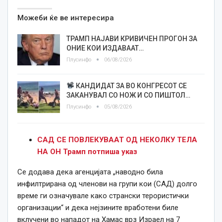
Можеби ќе ве интересира
ТРАМП НАЈАВИ КРИВИЧЕН ПРОГОН ЗА
ОНИЕ КОИ ИЗДАВААТ…
Плусинфо
06/08/2026
КАНДИДАТ ЗА ВО КОНГРЕСОТ СЕ
ЗАКАНУВАЛ СО НОЖ И СО ПИШТОЛ…
Плусинфо
05/08/2026
САД СЕ ПОВЛЕКУВААТ ОД НЕКОЛКУ ТЕЛА
НА ОН Трамп потпиша указ
Се додава дека агенцијата „наводно била
инфилтрирана од членови на групи кои (САД) долго
време ги означувале како странски терористички
организации“ и дека нејзините вработени биле
вклучени во нападот на Хамас врз Израел на 7