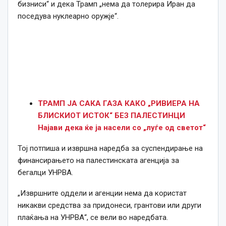
бизниси“ и дека Трамп „нема да толерира Иран да
поседува нуклеарно оружје“.
ТРАМП ЈА САКА ГАЗА КАКО „РИВИЕРА НА
БЛИСКИОТ ИСТОК“ БЕЗ ПАЛЕСТИНЦИ
Најави дека ќе ја насели со „луѓе од светот“
Тој потпиша и извршна наредба за суспендирање на
финансирањето на палестинската агенција за
бегалци УНРВА.
„Извршните оддели и агенции нема да користат
никакви средства за придонеси, грантови или други
плаќања на УНРВА“, се вели во наредбата.