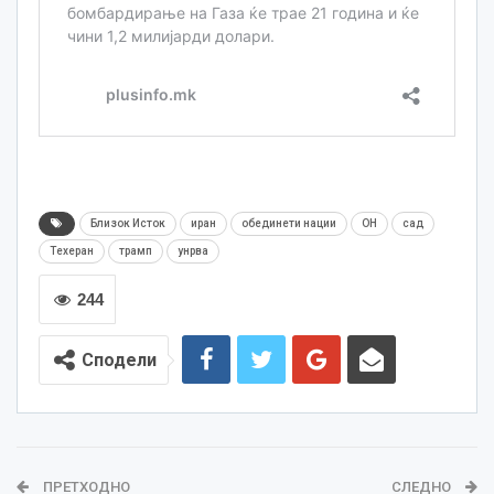
Близок Исток
иран
обединети нации
ОН
сад
Техеран
трамп
унрва
244
Сподели
ПРЕТХОДНО
СЛЕДНО