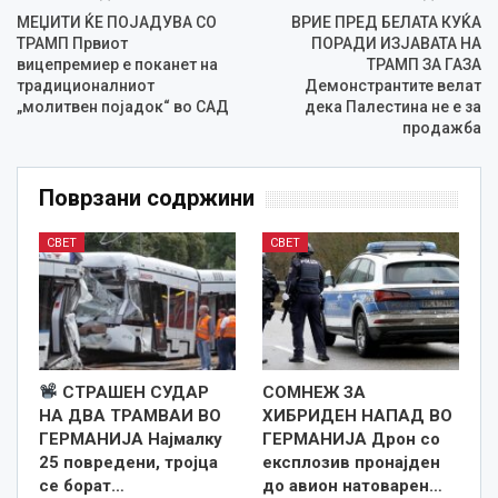
МЕЏИТИ ЌЕ ПОЈАДУВА СО
ВРИЕ ПРЕД БЕЛАТА КУЌА
ТРАМП Првиот
ПОРАДИ ИЗЈАВАТА НА
вицепремиер е поканет на
ТРАМП ЗА ГАЗА
традиционалниот
Демонстрантите велат
„молитвен појадок“ во САД
дека Палестина не е за
продажба
Поврзани содржини
СВЕТ
СВЕТ
СТРАШЕН СУДАР
СОМНЕЖ ЗА
НА ДВА ТРАМВАИ ВО
ХИБРИДЕН НАПАД ВО
ГЕРМАНИЈА Најмалку
ГЕРМАНИЈА Дрон со
25 повредени, тројца
експлозив пронајден
се борат…
до авион натоварен…