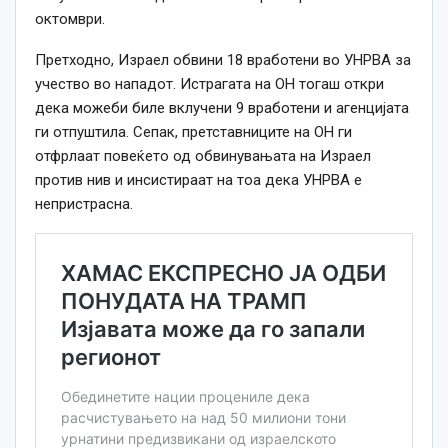
октомври.
Претходно, Израел обвини 18 вработени во УНРВА за
учество во нападот. Истрагата на ОН тогаш откри
дека можеби биле вклучени 9 вработени и агенцијата
ги отпуштила. Сепак, претставниците на ОН ги
отфрлаат повеќето од обвинувањата на Израел
против нив и инсистираат на тоа дека УНРВА е
непристрасна.