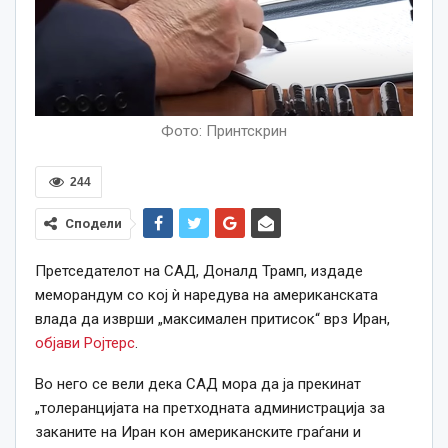
Фото: Принтскрин
244
Сподели
Претседателот на САД, Доналд Трамп, издаде
меморандум со кој ѝ наредува на американската
влада да изврши „максимален притисок“ врз Иран,
објави Ројтерс
.
Во него се вели дека САД мора да ја прекинат
„толеранцијата на претходната администрација за
заканите на Иран кон американските граѓани и