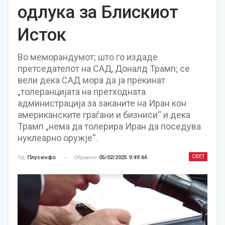
одлука за Блискиот
Исток
Во меморандумот; што го издаде
претседателот на САД, Доналд Трамп; се
вели дека САД мора да ја прекинат
„толеранцијата на претходната
администрација за заканите на Иран кон
американските граѓани и бизниси“ и дека
Трамп „нема да толерира Иран да поседува
нуклеарно оружје“.
СВЕТ
Објавено
05/02/2025 9:49:44
Од
Плусинфо