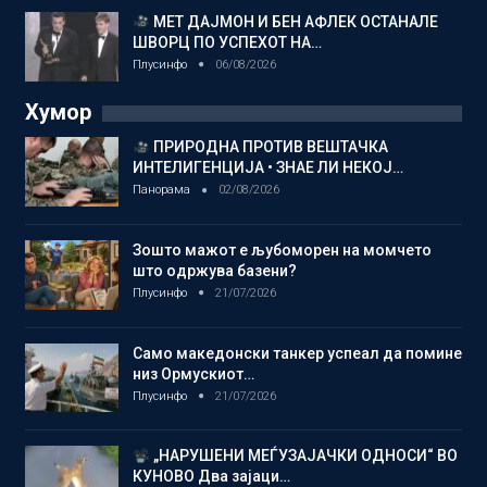
МЕТ ДАЈМОН И БЕН АФЛЕК ОСТАНАЛЕ
ШВОРЦ ПО УСПЕХОТ НА…
Плусинфо
06/08/2026
Хумор
ПРИРОДНА ПРОТИВ ВЕШТАЧКА
ИНТЕЛИГЕНЦИЈА • ЗНАЕ ЛИ НЕКОЈ…
Панорама
02/08/2026
Зошто мажот е љубоморен на момчето
што одржува базени?
Плусинфо
21/07/2026
Само македонски танкер успеал да помине
низ Ормускиот…
Плусинфо
21/07/2026
„НАРУШЕНИ МЕЃУЗАЈАЧКИ ОДНОСИ“ ВО
КУНОВО Два зајаци…