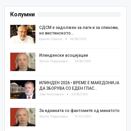
Колумни
СДСМ е задолжен за лаги и за спинови,
но вистинското…
Бранко Героски
06/08/2026
Илинденски асоцијации
Златко Теодосиевски
04/08/2026
ИЛИНДЕН 2026 • ВРЕМЕ Е МАКЕДОНИЈА
ДА ЗБОРУВА СО ЕДЕН ГЛАС…
Јове Кекеновски
03/08/2026
За иднината со фантомите од минатото
Златко Теодосиевски
31/07/2026