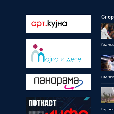
Спор
Плусинф
Плусинф
Плусинф