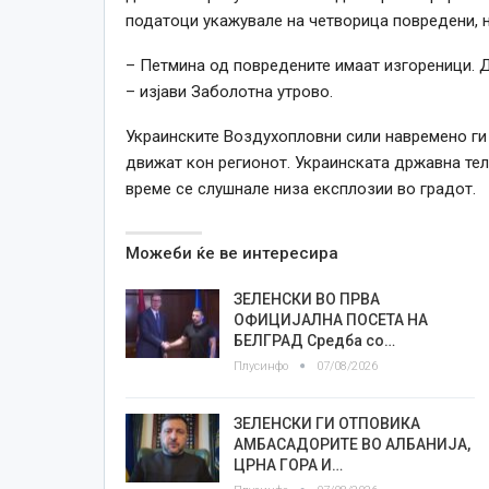
податоци укажувале на четворица повредени, н
– Петмина од повредените имаат изгореници. Д
– изјави Заболотна утрово.
Украинските Воздухопловни сили навремено ги
движат кон регионот. Украинската државна теле
време се слушнале низа експлозии во градот.
Можеби ќе ве интересира
ЗЕЛЕНСКИ ВО ПРВА
ОФИЦИЈАЛНА ПОСЕТА НА
БЕЛГРАД Средба со…
Плусинфо
07/08/2026
ЗЕЛЕНСКИ ГИ ОТПОВИКА
АМБАСАДОРИТЕ ВО АЛБАНИЈА,
ЦРНА ГОРА И…