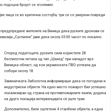
о подоцна бројот се зголемил.
ве лица се во критична состојба, три се со умерени повреди
 предупредиле жителите на Виница дека руските дронови се
визија „Суспилне“ јави дека околу 03:00 часот по локално
Според податоците, руските сили користеле 28
беспилотни летала од тип „Шахед“ при нападот врз
Виницка област, од кои украинската ПВО успеала да
собори околу 18.
Заменичката Заболотна информираше дека се погодени и
индустриски објекти. На едно место пожарот бил успешно
локализиран од страна на противпожарните екипи, додека
на друго локација интервенцијата сè уште трае.
Дополнително, биле оштетени 4 станбени објекти, а една