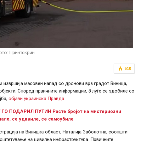
то: Принтскрин
510
сили извршија масовен напад со дронови врз градот Виница,
објекти. Според првичните информации, 8 луѓе се здобиле со
јба,
објави украинска Правда
.
О ПОДАРИЛ ПУТИН Расте бројот на мистериозни
нале, се удавиле, се самоубиле
трација на Виницка област, Наталија Заболотна, соопшти
 оштетување на цивилна инфраструктура. Првичните