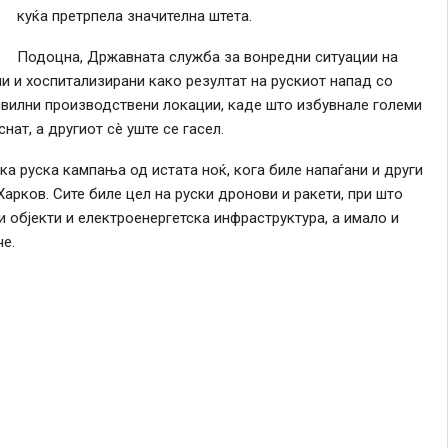
куќа претрпела значителна штета.
Подоцна, Државната служба за вонредни ситуации на
и и хоспитализирани како резултат на рускиот напад со
ивилни производствени локации, каде што избувнале големи
нат, а другиот сè уште се гасел.
а руска кампања од истата ноќ, кога биле напаѓани и други
Харков. Сите биле цел на руски дронови и ракети, при што
 објекти и електроенергетска инфраструктура, а имало и
е.