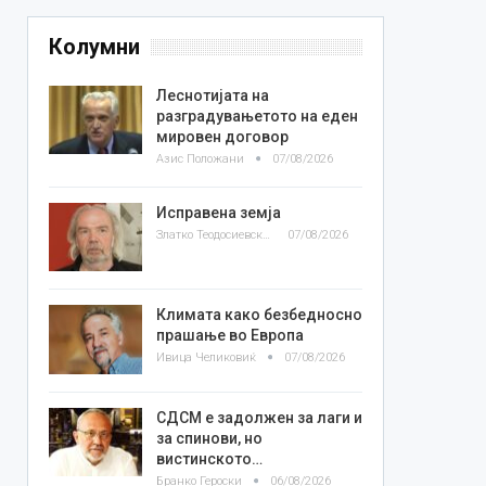
Колумни
Леснотијата на
разградувањетото на еден
мировен договор
Азис Положани
07/08/2026
Исправена земја
Златко Теодосиевски
07/08/2026
Климата како безбедносно
прашање во Европа
Ивица Челиковиќ
07/08/2026
СДСМ е задолжен за лаги и
за спинови, но
вистинското…
Бранко Героски
06/08/2026