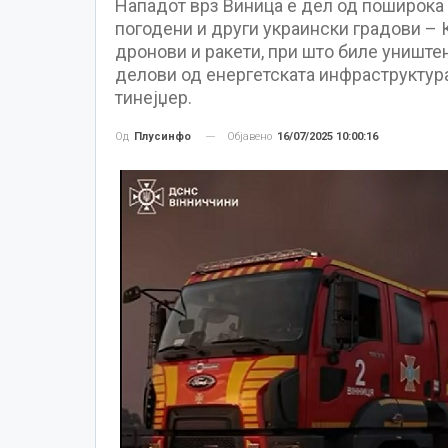
Нападот врз Виница е дел од поширока 
погодени и други украински градови – К
дронови и ракети, при што биле униште
делови од енергетската инфраструктура
тинејџер.
Објавено
16/07/2025 10:00:16
Од
Плусинфо