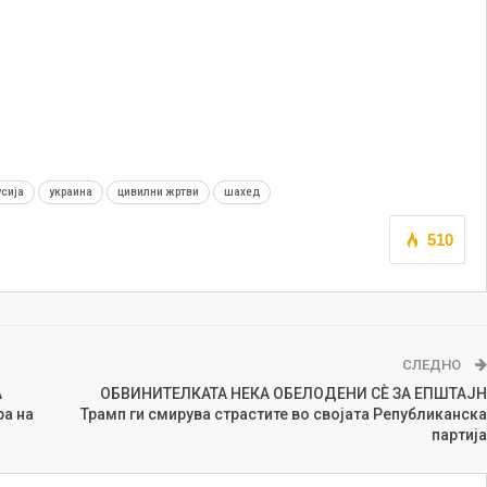
усија
украина
цивилни жртви
шахед
510
СЛЕДНО
А
ОБВИНИТЕЛКАТА НЕКА ОБЕЛОДЕНИ СÈ ЗА ЕПШТАЈН
а на
Трамп ги смирува страстите во својата Републиканска
партија