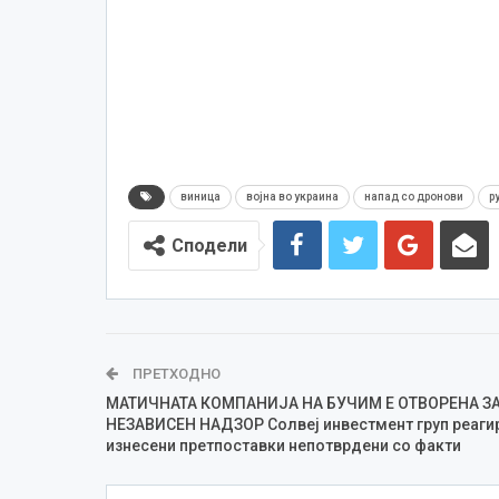
виница
војна во украина
напад со дронови
р
Сподели
ПРЕТХОДНО
МАТИЧНАТА КОМПАНИЈА НА БУЧИМ Е ОТВОРЕНА З
НЕЗАВИСЕН НАДЗОР Солвеј инвестмент груп реагир
изнесени претпоставки непотврдени со факти