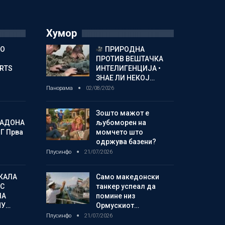
Хумор
ГО
ПРИРОДНА
ПРОТИВ ВЕШТАЧКА
ORTS
ИНТЕЛИГЕНЦИЈА •
ЗНАЕ ЛИ НЕКОЈ…
Панорама
02/08/2026
Зошто мажот е
МАДОНА
љубоморен на
Г Прва
момчето што
одржува базени?
Плусинфо
21/07/2026
КАЛА
Само македонски
С
танкер успеал да
ЛА
помине низ
МУ…
Ормускиот…
Плусинфо
21/07/2026