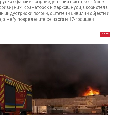
руска офанзива спроведена низ ноќта, кога биле
ривиј Рих, Краматорск и Харков. Русија користела
ни индустриски погони, оштетени цивилни објекти и
, а меѓу повредените се наоѓа и 17-годишен
СВЕТ