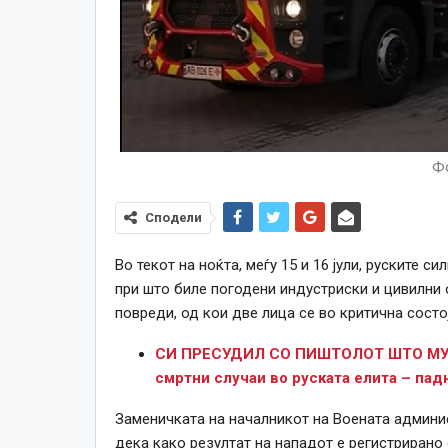
Фо
Сподели
Во текот на ноќта, меѓу 15 и 16 јули, руските 
при што биле погодени индустриски и цивилни 
повреди, од кои две лица се во критична состо
СИ ПРЕСУДИЛ СО ПИШТОЛОТ ШТО МУ Г
смртни случаи во руската елита – пад
Заменичката на началникот на Воената админис
дека како резултат на нападот е регистрирано