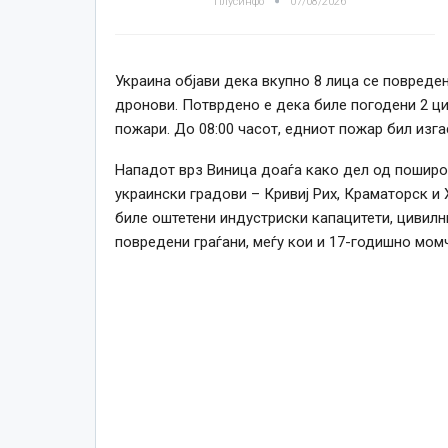
Плусинфо
07/08/2026
Украина објави дека вкупно 8 лица се повреден
дронови. Потврдено е дека биле погодени 2 ц
пожари. До 08:00 часот, едниот пожар бил изгас
Нападот врз Виница доаѓа како дел од поширок
украински градови – Кривиј Рих, Краматорск и 
биле оштетени индустриски капацитети, цивилни
повредени граѓани, меѓу кои и 17-годишно момч