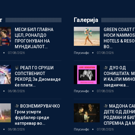
т
Галерија
МЕСИ БИЛ ГЛАВНА
GREEN COAST 
ЦЕЛ, РОНАЛДО
НОСИ NAMMOS
ПРОГОНУВАН НА
HOTELS & RES
МУНДИЈАЛОТ…
ВО…
о
07/08/2026
Плусинфо
07/08/2026
РЕАЛ ГО СРУШИ
ДУО ОД
СОПСТВЕНИОТ
СОНИШТАТА: 
РЕКОРД За Диоманде
И КАЈЛИ МИНО
ќе плати…
заедничка…
о
06/08/2026
Плусинфо
07/08/2026
ВОЗНЕМИРУВАЧКО
МАДОНА СА
Гром усмрти
ДЕТЕ ОД ДЕНИ
фудбалер среде
РОДМАН И БИ
натпревар во…
СПРЕМНА ДА 
о
06/08/2026
Плусинфо
07/08/2026