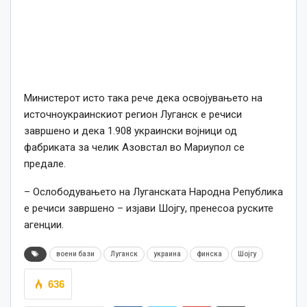
Министерот исто така рече дека освојувањето на
источноукраинскиот регион Луганск е речиси
завршено и дека 1.908 украински војници од
фабриката за челик Азовстал во Мариупол се
предале.
– Ослободувањето на Луганската Народна Република
е речиси завршено – изјави Шојгу, пренесоа руските
агенции.
воени бази
Луганск
украина
финска
Шојгу
636