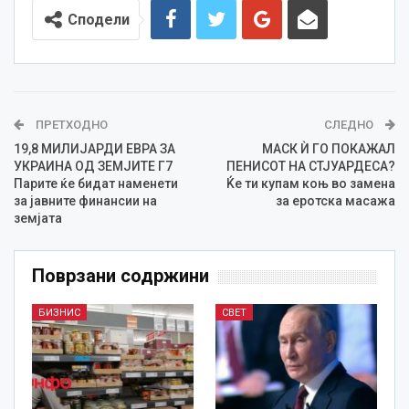
Сподели
ПРЕТХОДНО
СЛЕДНО
19,8 МИЛИЈАРДИ ЕВРА ЗА
MAСК Ѝ ГО ПОКАЖАЛ
УКРАИНА ОД ЗЕМЈИТЕ Г7
ПЕНИСОТ НА СТЈУАРДЕСА?
Парите ќе бидат наменети
Ќе ти купам коњ во замена
за јавните финансии на
за еротска масажа
земјата
Поврзани содржини
БИЗНИС
СВЕТ