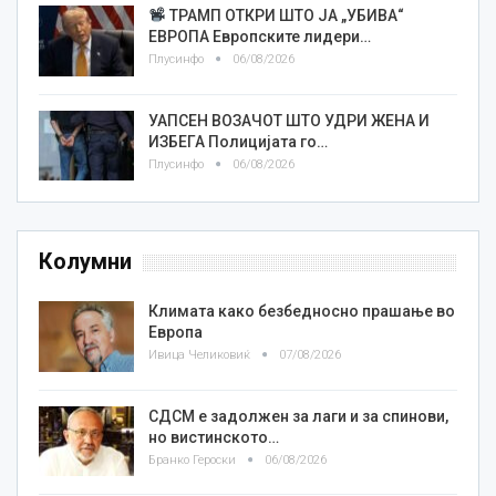
ТРАМП ОТКРИ ШТО ЈА „УБИВА“
ЕВРОПА Европските лидери…
Плусинфо
06/08/2026
УАПСЕН ВОЗАЧОТ ШТО УДРИ ЖЕНА И
ИЗБЕГА Полицијата го…
Плусинфо
06/08/2026
Колумни
Климата како безбедносно прашање во
Европа
Ивица Челиковиќ
07/08/2026
СДСМ е задолжен за лаги и за спинови,
но вистинското…
Бранко Героски
06/08/2026