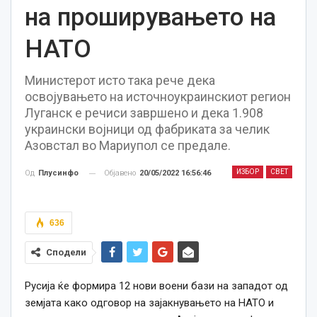
на проширувањето на
НАТО
Министерот исто така рече дека
освојувањето на источноукраинскиот регион
Луганск е речиси завршено и дека 1.908
украински војници од фабриката за челик
Азовстал во Мариупол се предале.
ИЗБОР
СВЕТ
Објавено
20/05/2022 16:56:46
Од
Плусинфо
636
Сподели
Русија ќе формира 12 нови воени бази на западот од
земјата како одговор на зајакнувањето на НАТО и