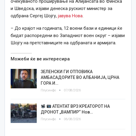
очекуваното проширување на Алијансата во Финска
и Шведска, изјави денеска рускиот министер за
одбрана Сергеј Шојгу,
јавува Нова
.
– До крајот на годината, 12 воени бази и единици ќе
бидат распоредени во Западниот воен округ – изјави
Шојгу на претставниците на одбраната и армијата.
Можеби ќе ве интересира
ЗЕЛЕНСКИ ГИ ОТПОВИКА
АМБАСАДОРИТЕ ВО АЛБАНИЈА, ЦРНА
ГОРА И…
Плусинфо
07/08/2026
АТЕНТАТ ВРЗ КРЕАТОРОТ НА
ДРОНОТ „ВАМПИР“ Нов…
Плусинфо
06/08/2026