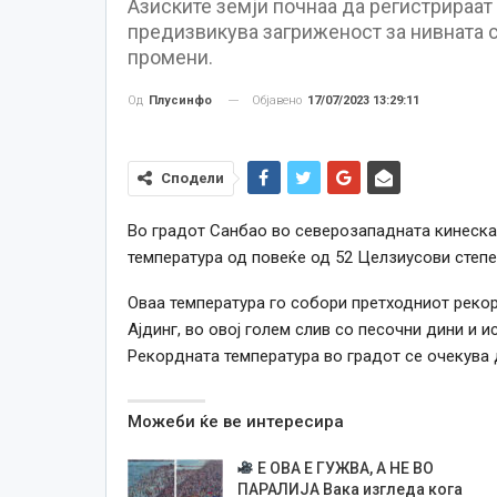
Азиските земји почнаа да регистрираат
предизвикува загриженост за нивната с
промени.
Објавено
17/07/2023 13:29:11
Од
Плусинфо
Сподели
Во градот Санбао во северозападната кинеска 
температура од повеќе од 52 Целзиусови степе
Оваа температура го собори претходниот рекорд
Ајдинг, во овој голем слив со песочни дини и и
Рекордната температура во градот се очекува д
Можеби ќе ве интересира
Е ОВА Е ГУЖВА, А НЕ ВО
ПАРАЛИЈА Вака изгледа кога