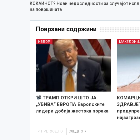
КОКАИНОТ? Нови недоследности за случајот испл
на површината
Поврзани содржини
ИЗБОР
МАКЕДОНИ
ТРАМП ОТКРИ ШТО ЈА
КОМАРЦИ
„УБИВА“ ЕВРОПА Европските
ЗДРАВЈЕ
лидери добија жестока порака
предупре
најзагро
ПРЕТХОДНО
СЛЕДНО