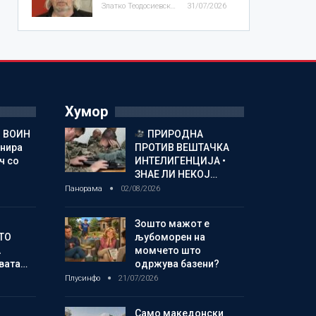
Златко Теодосиевски
31/07/2026
Хумор
 ВОИН
ПРИРОДНА
енира
ПРОТИВ ВЕШТАЧКА
ч со
ИНТЕЛИГЕНЦИЈА •
ЗНАЕ ЛИ НЕКОЈ…
Панорама
02/08/2026
Зошто мажот е
ТО
љубоморен на
А
момчето што
овата…
одржува базени?
Плусинфо
21/07/2026
Само македонски