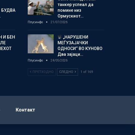
танкер успеал да
 БУДВА
помине низ
…
Ормускиот…
Плусинфо
21/07/2026
 И БЕН
„НАРУШЕНИ
АЛЕ
МЕЃУЗАЈАЧКИ
ПЕХОТ
ОДНОСИ“ ВО КУНОВО
Два зајаци…
Плусинфо
24/05/2026
ПРЕТХОДНО
СЛЕДНО
1 of 169
р
Контакт