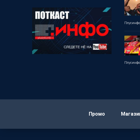
Плусинф
Плусинф
Промо
Магази