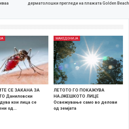
иваа
дерматолошки прегледи на плажата Golden Beach
ЈА
МАКЕДОНИЈА
ТЕ СЕ ЗАКАНА ЗА
ЛЕТОТО ГО ПОКАЖУВА
ТО Даниловски
НАЈЖЕШКОТО ЛИЦE
дува кои лица се
Освежување само во делови
зени од…
од земјата