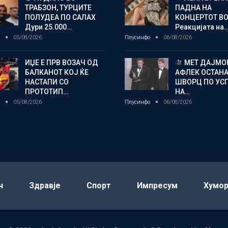
ТРАБЗОН, ТУРЦИТЕ
ПАДНА НА
ПОЛУДЕА ПО САЛАХ
КОНЦЕРТОТ ВО
Дури 25.000…
Реакцијата на
о
05/08/2026
Плусинфо
06/08/2026
ИЏЕ Е ПРВ ВОЗАЧ ОД
МЕТ ДАЈМОН
БАЛКАНОТ КОЈ ЌЕ
АФЛЕК ОСТАН
НАСТАПИ СО
ШВОРЦ ПО УС
ПРОТОТИП…
НА…
о
05/08/2026
Плусинфо
06/08/2026
н
Здравје
Спорт
Импресум
Хумо