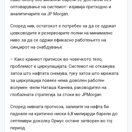
оптоварување на системот- изјавија претходно и
аналитичарите на JP Morgan.
Според нив, остатокот е потребен за да се одржат
цевководите и резервоарите полни на минимално
ниво за да се одржи ефикасно работењето на
синџирот на снабдување.
– Како крвниот притисок во човечкото тело,
проблемот е циркулацијата. Системот не откажува
затоа што нафтата снемува, туку затоа што мрежата
за циркулација повеќе нема доволен работен
волумен -вели Наташа Канева, раководител на
глобалната стратегија за стоки во JPMorgan.
Според нивната прогноза, залихите на нафта би
паднале на критично ниски 6,8 милијарди барели до
септември доколку Ормус остане затворен во тој
период.