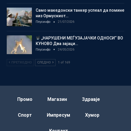
Само македонски танкер успеал да помине
низ Ормускиот…
Плусинфо
21/07/2026
„НАРУШЕНИ МЕЃУЗАЈАЧКИ ОДНОСИ“ ВО
КУНОВО Два зајаци…
Плусинфо
24/05/2026
ПРЕТХОДНО
СЛЕДНО
1 of 169
Промо
Магазин
Здравје
Спорт
Импресум
Хумор
Контакт