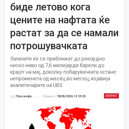
биде летово кога
цените на нафтата ќе
растат за да се намали
потрошувачката
Залихите ќе се приближат до рекордно
ниско ниво од 7,6 милијарди барели до
крајот на мај, доколку побарувачката остане
непроменета од месец во месец, изјавија
аналитичарите на UBS
БИЗНИС
Објавено
18/05/2026 13:39:25
Од
Плусинфо