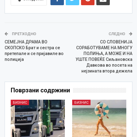
ПРЕТХОДНО
СЛЕДНО
СЕМЕЈНА ДРАМА ВО
СО СЛОВЕНИЈА
СКОПСКО Брат и сестра се
СОРАБОТУВАМЕ НА МНОГУ
претепале и се пријавиле во
ПОЛИЊА, А МОЖЕ И НА
полиција
УШТЕ ПОВЕЌЕ Сиљановска
Давкова во посета на
нејзината втора дежела
Поврзани содржини
БИЗНИС
БИЗНИС