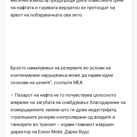
месечен извештај предупреди дека повисоките цени
на нафтата и горивата веројатно ќе претходат на
врвот на побарувачката ова лето.
Брзото намалување на резервите во услови на
континуирани нарушувања може да најави идни
скокови на цените“, соопшти MEA.
– Пазарот на нафта не го почувствува целосното
влијание на загубата на снабдување благодарение на
комерцијалните залихи што ги држи индустријата,
стратешките резерви контролирани од владите и
танкерите во транзит – изјави главниот извршен
директор на Exxon Mobil, Дарен Вудс.