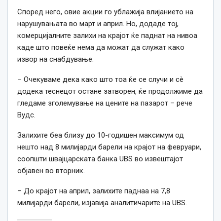
Според него, овие акции го ублажија влијанието на
нарушувањата во март и април. Но, додаде тој,
комерцијалните залихи на крајот ќе паднат на нивоа
каде што повеќе нема да можат да служат како
извор на снабдување.
– Очекуваме дека како што тоа ќе се случи и сè
додека теснецот остане затворен, ќе продолжиме да
гледаме зголемување на цените на пазарот – рече
Вудс.
Залихите беа близу до 10-годишен максимум од
нешто над 8 милијарди барели на крајот на февруари,
соопшти швајцарската банка UBS во извештајот
објавен во вторник.
– До крајот на април, залихите паднаа на 7,8
милијарди барели, изјавија аналитичарите на UBS.