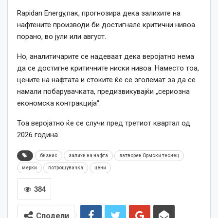
Rapidan Energy,пак, прогнозира дека залихите на
нафтените производи би достигнале критични нивоа
порано, во јули или август.
Но, аналитичарите се надеваат дека веројатно нема
да се достигне критичните ниски нивоа. Наместо тоа,
цените на нафтата и стоките ќе се зголемат за да се
намали побарувачката, предизвикувајќи „сериозна
економска контракција“.
Тоа веројатно ќе се случи пред третиот квартал од
2026 година.
бизнис
залихи на нафта
затворен Ормски теснец
мерки
потрошувачка
цени
384
Сподели