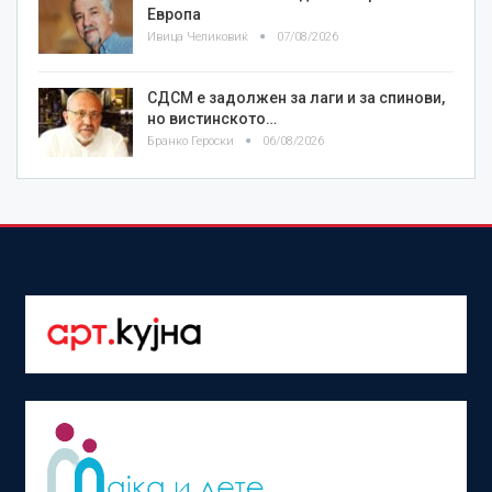
Европа
Ивица Челиковиќ
07/08/2026
СДСМ е задолжен за лаги и за спинови,
но вистинското…
Бранко Героски
06/08/2026