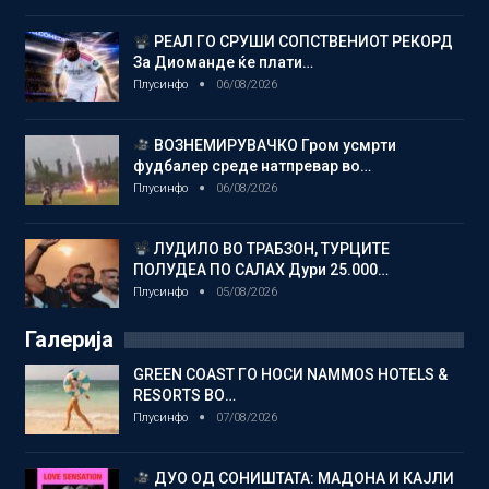
РЕАЛ ГО СРУШИ СОПСТВЕНИОТ РЕКОРД
За Диоманде ќе плати…
Плусинфо
06/08/2026
ВОЗНЕМИРУВАЧКО Гром усмрти
фудбалер среде натпревар во…
Плусинфо
06/08/2026
ЛУДИЛО ВО ТРАБЗОН, ТУРЦИТЕ
ПОЛУДЕА ПО САЛАХ Дури 25.000…
Плусинфо
05/08/2026
Галерија
GREEN COAST ГО НОСИ NAMMOS HOTELS &
RESORTS ВО…
Плусинфо
07/08/2026
ДУО ОД СОНИШТАТА: МАДОНА И КАЈЛИ