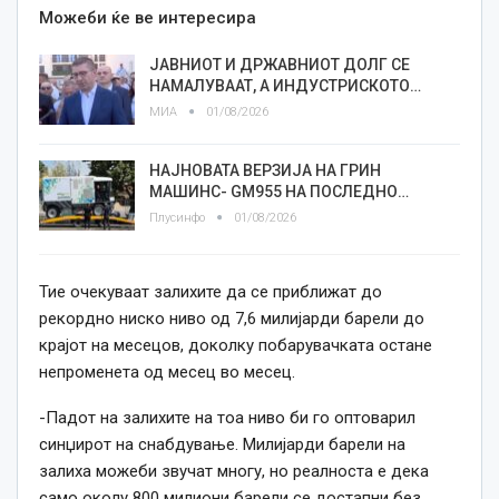
Можеби ќе ве интересира
ЈАВНИОТ И ДРЖАВНИОТ ДОЛГ СЕ
НАМАЛУВААТ, А ИНДУСТРИСКОТО…
МИА
01/08/2026
НАЈНОВАТА ВЕРЗИЈА НА ГРИН
МАШИНС- GM955 НА ПОСЛЕДНО…
Плусинфо
01/08/2026
Тие очекуваат залихите да се приближат до
рекордно ниско ниво од 7,6 милијарди барели до
крајот на месецов, доколку побарувачката остане
непроменета од месец во месец.
-Падот на залихите на тоа ниво би го оптоварил
синџирот на снабдување. Милијарди барели на
залиха можеби звучат многу, но реалноста е дека
само околу 800 милиони барели се достапни без