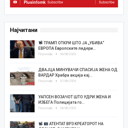
Plusinfomk
Subscribe
Subscribe
Најчитани
ТРАМП ОТКРИ ШТО ЈА „УБИВА“
ЕВРОПА Европските лидери…
Плусинфо
06/08/2026
ДВАЈЦА МИНУВАЧИ СПАСИЈА ЖЕНА ОД
ВАРДАР Храбра акција кај…
Плусинфо
07/08/2026
УАПСЕН ВОЗАЧОТ ШТО УДРИ ЖЕНА И
ИЗБЕГА Полицијата го…
Плусинфо
06/08/2026
АТЕНТАТ ВРЗ КРЕАТОРОТ НА