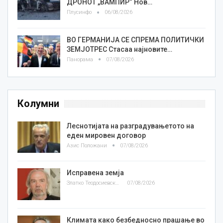
ДРОНОТ „ВАМПИР“ Нов…
Плусинфо
06/08/2026
ВО ГЕРМАНИЈА СЕ СПРЕМА ПОЛИТИЧКИ
ЗЕМЈОТРЕС Стасаа најновите…
Панорама
07/08/2026
Колумни
Леснотијата на разградувањетото на
еден мировен договор
Азис Положани
07/08/2026
Исправена земја
Златко Теодосиевски
07/08/2026
Климата како безбедносно прашање во