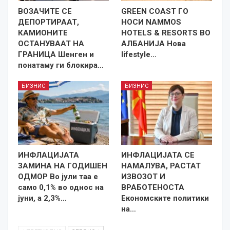
ВОЗАЧИТЕ СЕ
GREEN COAST ГО
ДЕПОРТИРААТ,
НОСИ NAMMOS
КАМИОНИТЕ
HOTELS & RESORTS ВО
ОСТАНУВААТ НА
АЛБАНИЈА Нова
ГРАНИЦА Шенген и
lifestyle…
понатаму ги блокира…
БИЗНИС
БИЗНИС
ИНФЛАЦИЈАТА
ИНФЛАЦИЈАТА СЕ
ЗАМИНА НА ГОДИШЕН
НАМАЛУВА, РАСТАТ
ОДМОР Во јули таа е
ИЗВОЗОТ И
само 0,1% во однос на
ВРАБОТЕНОСТА
јуни, а 2,3%…
Економските политики
на…