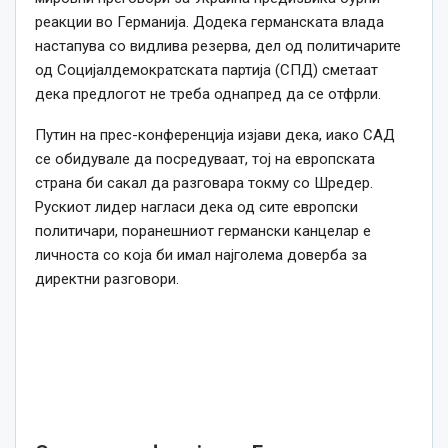
реакции во Германија. Додека германската влада
настапува со видлива резерва, дел од политичарите
од Социјалдемократската партија (СПД) сметаат
дека предлогот не треба однапред да се отфрли.
Путин на прес-конференција изјави дека, иако САД
се обидувале да посредуваат, тој на европската
страна би сакал да разговара токму со Шредер.
Рускиот лидер нагласи дека од сите европски
политичари, поранешниот германски канцелар е
личноста со која би имал најголема доверба за
директни разговори.