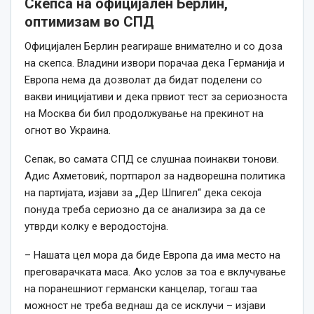
Скепса на официјален Берлин,
оптимизам во СПД
Официјален Берлин реагираше внимателно и со доза
на скепса. Владини извори порачаа дека Германија и
Европа нема да дозволат да бидат поделени со
вакви иницијативи и дека првиот тест за сериозноста
на Москва би бил продолжување на прекинот на
огнот во Украина.
Сепак, во самата СПД се слушнаа поинакви тонови.
Адис Ахметовиќ, портпарол за надворешна политика
на партијата, изјави за „Дер Шпигел“ дека секоја
понуда треба сериозно да се анализира за да се
утврди колку е веродостојна.
– Нашата цел мора да биде Европа да има место на
преговарачката маса. Ако услов за тоа е вклучување
на поранешниот германски канцелар, тогаш таа
можност не треба веднаш да се исклучи – изјави