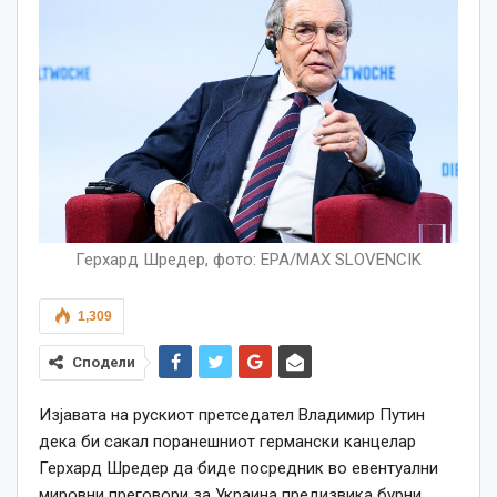
Герхард Шредер, фото: EPA/MAX SLOVENCIK
1,309
Сподели
Изјавата на рускиот претседател Владимир Путин
дека би сакал поранешниот германски канцелар
Герхард Шредер да биде посредник во евентуални
мировни преговори за Украина предизвика бурни