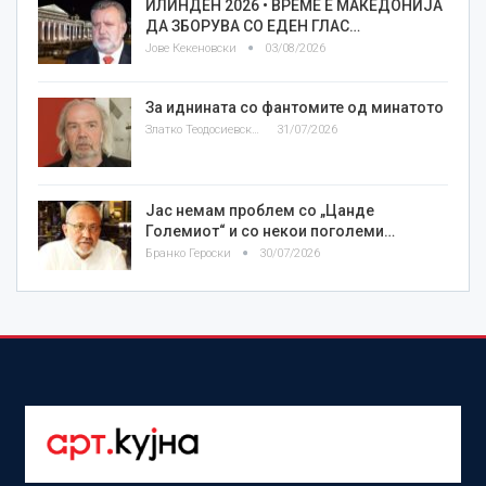
ИЛИНДЕН 2026 • ВРЕМЕ Е МАКЕДОНИЈА
ДА ЗБОРУВА СО ЕДЕН ГЛАС…
Јове Кекеновски
03/08/2026
За иднината со фантомите од минатото
Златко Теодосиевски
31/07/2026
Јас немам проблем со „Цанде
Големиот“ и со некои поголеми…
Бранко Героски
30/07/2026