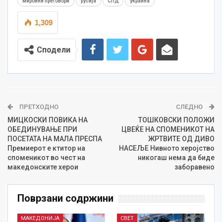
мировни преговори
русија
СПД
украина
1,309
Сподели
ПРЕТХОДНО
СЛЕДНО
МИЦКОСКИ ПОВИКА НА
ТОШКОВСКИ ПОЛОЖИ
ОБЕДИНУВАЊЕ ПРИ
ЦВЕЌЕ НА СПОМЕНИКОТ НА
ПОСЕТАТА НА МАЛА ПРЕСПА
ЖРТВИТЕ ОД ДИВО
Премиерот е ктитор на
НАСЕЉЕ Нивното херојство
споменикот во чест на
никогаш нема да биде
македонските херои
заборавено
Поврзани содржини
МАКЕДОНИЈА
СВЕТ