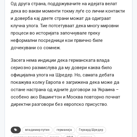
Од друга страна, поддржувачите на идејата велат
дека во вакви моменти токму луѓе со лични контакти
и доверба кај двете страни можат да одиграат
клучна улога. Тие потсетуваат дека многу мировни
процеси во историјата започнувале преку
неформални посредници кои првично биле
дочекувани со сомнеж.
Засега нема индиции дека германската влада
сериозно размислува да му довери каква било
официјална улога на Шредер. Но, самата дебата
покажува колку Европа е загрижена дека може да
остане настрана од идните договори за Украина –
особено ако Вашингтон и Москва повторно почнат
директни разговори без европско присуство.
владимир путин
германија
Герхард Шредер