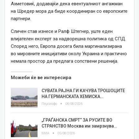
Ахметовиќ, додавајќи дека евентуалниот ангажман
на Шредер мора да биде координиран со европските
партнери.
Сличен став изнесе и Ралф Штегнер, уште еден
влијателен експерт за надворешна политика од СПД.
Според него, Европа досега била маргинализирана
во мировните иницијативи околу Украина и практично
немала простор да предлага сопствени решенија.
Можеби ќе ве интересира
СУВАТА РАЈНА ГИ КАЧУВА ТРОШОЦИТЕ
НА ГЕРМАНСКАТА ХЕМИСКА…
Плусинфо
06/08/2026
„ГРАЃАНСКА СМРТ“ ЗА РУСИТЕ ВО
СТРАНСТВО Москва им замрзнува…
МИА
05/08/2026