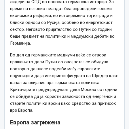
лидери на СПД во поновата германска историја. За
време на неговиот мандат беа спроведени големи
економски реформи, но истовремено тој изгради и
блиски односи со Русија, особено во енергетскиот
сектор. Неговото пријателство со Путин со години
беше предмет на политички и медиумски дебати во
Германија.
Во дел од германските медиуми веќе се отвори
прашањето дали Путин со овој потег се обидува
повторно да внесе поделби меѓу европските
сојузници и да ја искористи фигурата на Шредер како
канал за влијание врз германската политика.
Критичарите предупредуваат дека Москва со години
се обидува да ја користи зависноста од енергенси и
старите политички врски како средство за притисок
врз Европа.
Европа загрижена