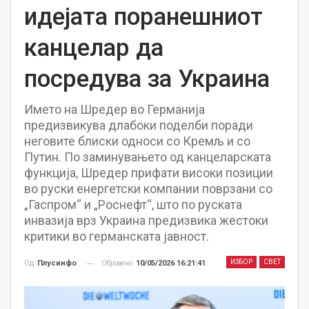
идејата поранешниот
канцелар да
посредува за Украина
Името на Шредер во Германија
предизвикува длабоки поделби поради
неговите блиски односи со Кремљ и со
Путин. По заминувањето од канцеларската
функција, Шредер прифати високи позиции
во руски енергетски компании поврзани со
„Гаспром“ и „Роснефт“, што по руската
инвазија врз Украина предизвика жестоки
критики во германската јавност.
ИЗБОР
СВЕТ
Објавено
10/05/2026 16:21:41
Од
Плусинфо