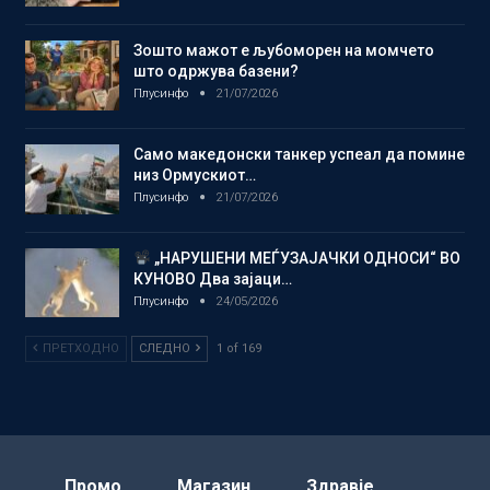
Зошто мажот е љубоморен на момчето
што одржува базени?
Плусинфо
21/07/2026
Само македонски танкер успеал да помине
низ Ормускиот…
Плусинфо
21/07/2026
„НАРУШЕНИ МЕЃУЗАЈАЧКИ ОДНОСИ“ ВО
КУНОВО Два зајаци…
Плусинфо
24/05/2026
ПРЕТХОДНО
СЛЕДНО
1 of 169
Промо
Магазин
Здравје