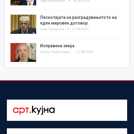
Јове Кекеновски
08/08/2026
Леснотијата на разградувањетото на
еден мировен договор
Азис Положани
07/08/2026
Исправена земја
Златко Теодосиевски
07/08/2026