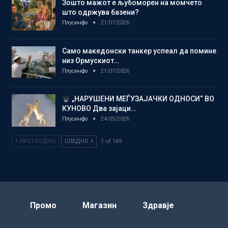
Зошто мажот е љубоморен на момчето
што одржува базени?
Плусинфо
21/07/2026
Само македонски танкер успеал да помине
низ Ормускиот…
Плусинфо
21/07/2026
„НАРУШЕНИ МЕЃУЗАЈАЧКИ ОДНОСИ“ ВО
КУНОВО Два зајаци…
Плусинфо
24/05/2026
ПРЕТХОДНО
СЛЕДНО
1 of 169
Промо
Магазин
Здравје