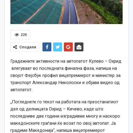
226
Сподели
Градежните активности на автопатот Кулево – Охрид
влегуваат во последната финална фаза, напиша на
својот Фејсбук профил вицепремиерот и министер за
транспорт Александар Николоски и објави видео од
автопатот.
„Погледнете го текот на работата на преостанатиот
дел од делницата Охрид – Кичево, каде што
последниве две години изградивме многу и наскоро
македонските граѓани ќе возат по овој автопат. Ја
градиме Македонија“, напиша вицепремиерот