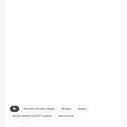
автопат кичево-охрид
бизнис
видео
во употреба од 2027 година
николоски