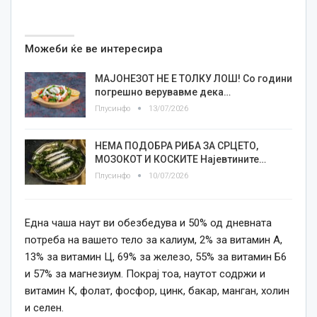
Можеби ќе ве интересира
МАЈОНЕЗОТ НЕ Е ТОЛКУ ЛОШ! Со години
погрешно верувавме дека…
Плусинфо
13/07/2026
НЕМА ПОДОБРА РИБА ЗА СРЦЕТО,
МОЗОКОТ И КОСКИТЕ Најевтините…
Плусинфо
10/07/2026
Една чаша наут ви обезбедува и 50% од дневната
потреба на вашето тело за калиум, 2% за витамин А,
13% за витамин Ц, 69% за железо, 55% за витамин Б6
и 57% за магнезиум. Покрај тоа, наутот содржи и
витамин К, фолат, фосфор, цинк, бакар, манган, холин
и селен.