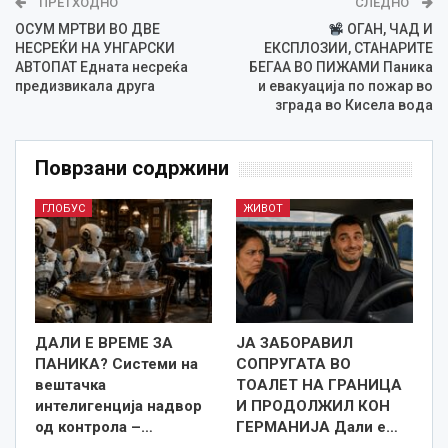
ПРЕТХОДНО
СЛЕДНО
ОСУМ МРТВИ ВО ДВЕ
ОГАН, ЧАД И
НЕСРЕЌИ НА УНГАРСКИ
ЕКСПЛОЗИИ, СТАНАРИТЕ
АВТОПАТ Едната несреќа
БЕГАА ВО ПИЖАМИ Паника
предизвикала друга
и евакуација по пожар во
зграда во Кисела вода
Поврзани содржини
ГЛОБУС
ЖИВОТ
ДАЛИ Е ВРЕМЕ ЗА
ЈА ЗАБОРАВИЛ
ПАНИКА? Системи на
СОПРУГАТА ВО
вештачка
ТОАЛЕТ НА ГРАНИЦА
интелигенција надвор
И ПРОДОЛЖИЛ КОН
од контрола –…
ГЕРМАНИЈА Дали е…