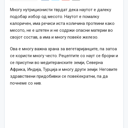
Многу нутриционисти тврдат дека наутот е далеку
подобар избор од месото. Наутот е помалку
калоричен, има речиси иста количина протеини како
месото, не е штетен и не содржи опасни материи во
својот состав, а има и многу повеќе железо.
Ова е многу важна храна за вегетаријанците, па затоа
се користи многу често. Рецептите со наут се бројни и
се присутни во медитеранските земји, Северна
Африка, Индија, Турција и многу други земји. Неговите
здравствени придобивки се повеќекратни, па да
почнеме со нив.