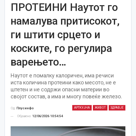
ПРОТЕИНИ Наутот го
намалува притисокот,
ги штити срцето и
коските, го регулира
варењето…
Наутот е помалку калоричен, има речиси
иста количина протеини како месото, не е
штетен и не содржи опасни материи во
својот состав, а има и многу повеќе железо.
АРТКУЈНА
ЖИВОТ
ЗДРАВЈЕ
Од
Плусинфо
Објавено
12/06/2026 10:54:54