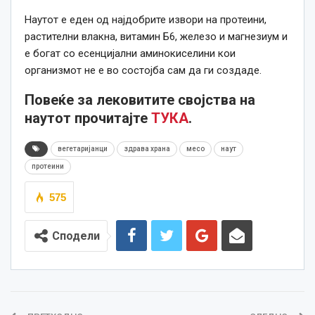
Наутот е еден од најдобрите извори на протеини,
растителни влакна, витамин Б6, железо и магнезиум и
е богат со есенцијални аминокиселини кои
организмот не е во состојба сам да ги создаде.
Повеќе за лековитите својства на
наутот прочитајте
ТУКА
.
вегетаријанци
здрава храна
месо
наут
протеини
575
Сподели