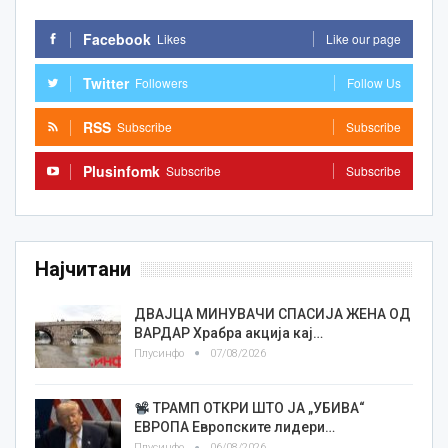
Facebook
Likes
Like our page
Twitter
Followers
Follow Us
RSS
Subscribe
Subscribe
Plusinfomk
Subscribe
Subscribe
Најчитани
ДВАЈЦА МИНУВАЧИ СПАСИЈА ЖЕНА ОД
ВАРДАР Храбра акција кај…
Плусинфо
07/08/2026
ТРАМП ОТКРИ ШТО ЈА „УБИВА“
ЕВРОПА Европските лидери…
Плусинфо
06/08/2026