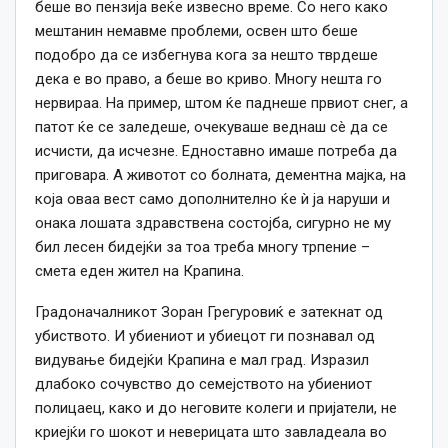
беше во пензија веќе извесно време. Со него како
мештанин немавме проблеми, освен што беше
подобро да се избегнува кога за нешто тврдеше
дека е во право, а беше во криво. Многу нешта го
нервираа. На пример, штом ќе паднеше првиот снег, а
патот ќе се заледеше, очекуваше веднаш сè да се
исчисти, да исчезне. Едноставно имаше потреба да
приговара. А животот со болната, дементна мајка, на
која оваа вест само дополнително ќе ѝ ја наруши и
онака лошата здравствена состојба, сигурно не му
бил лесен бидејќи за тоа треба многу трпение –
смета еден жител на Крапина.
Градоначалникот Зоран Грегуровиќ е затекнат од
убиството. И убиениот и убиецот ги познавал од
видување бидејќи Крапина е мал град. Изразил
длабоко сочувство до семејството на убиениот
полицаец, како и до неговите колеги и пријатели, не
криејќи го шокот и неверицата што завладеала во