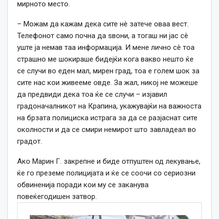
мирното место.
– Можам да кажам дека сите нè затече оваа вест.
Телефонот само почна да ѕвони, а тогаш ни јас сè
уште ја немав таа информација. И мене лично сè тоа
страшно ме шокираше бидејќи кога вакво нешто ќе
се случи во еден мал, мирен град, тоа е голем шок за
сите нас кои живееме овде. За жал, никој не можеше
да предвиди дека тоа ќе се случи – изјавил
градоначалникот на Крапина, укажувајќи на важноста
на брзата полициска истрага за да се разјаснат сите
околности и да се смири немирот што завладеал во
градот.
Ако Марин Г. закрепне и биде отпуштен од лекување,
ќе го преземе полицијата и ќе се соочи со сериозни
обвиненија поради кои му се заканува
повеќегодишен затвор.