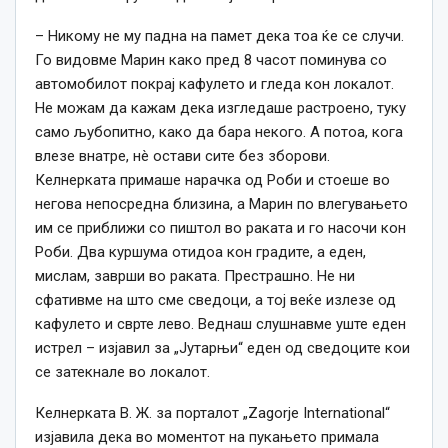
– Никому не му падна на памет дека тоа ќе се случи.
Го видовме Марин како пред 8 часот поминува со
автомобилот покрај кафулето и гледа кон локалот.
Не можам да кажам дека изгледаше растроено, туку
само љубопитно, како да бара некого. А потоа, кога
влезе внатре, нè остави сите без зборови.
Келнерката примаше нарачка од Роби и стоеше во
негова непосредна близина, а Марин по влегувањето
им се приближи со пиштол во раката и го насочи кон
Роби. Два куршума отидоа кон градите, а еден,
мислам, заврши во раката. Престрашно. Не ни
сфативме на што сме сведоци, а тој веќе излезе од
кафулето и сврте лево. Веднаш слушнавме уште еден
истрел – изјавил за „Јутарњи“ еден од сведоците кои
се затекнале во локалот.
Келнерката В. Ж. за порталот „Zagorje International“
изјавила дека во моментот на пукањето примала