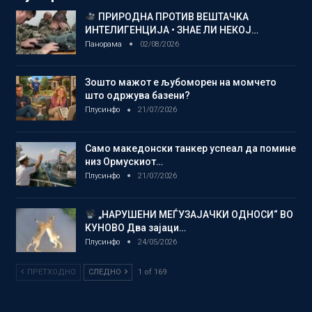
ПРИРОДНА ПРОТИВ ВЕШТАЧКА
ИНТЕЛИГЕНЦИЈА • ЗНАЕ ЛИ НЕКОЈ…
Панорама
02/08/2026
Зошто мажот е љубоморен на момчето
што одржува базени?
Плусинфо
21/07/2026
Само македонски танкер успеал да помине
низ Ормускиот…
Плусинфо
21/07/2026
„НАРУШЕНИ МЕЃУЗАЈАЧКИ ОДНОСИ“ ВО
КУНОВО Два зајаци…
Плусинфо
24/05/2026
ПРЕТХОДНО
СЛЕДНО
1 of 169