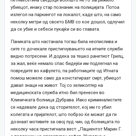
петнаесетина сведоци воопшто не го загрижило
убиецот, инаку стар познаник на полицијата. Потоа
излегол на паркингот на локалот, каде што, на само
неколку метри од своето БМВ со кое дошол, одлучил
да се убие и себеси пукајќи си во главата.
Паниката што настанала тогаш била неопислива и
сите го дочекале пристигнувањето на итните служби
видно потресени. И додека за тешко ранетиот Грилц,
за жал, веќе немало спас бидејќи им подлегнал на
повредите во кафулето, па работниците од Итната
помош можеле само да констатираат смрт, убиецот
давал знаци на живот. Тој со хеликоптер на
медицинската служба итно бил пренесен во
Клиничката болница Дубрава. Иако криминалистите
се надевале дека од сторителот, кој им го убил
колегата и пријателот, што побрзо ќе можат да ги
дознаат мотивите за овој луд чин, од болницата по
неколку часа пристигнала вест: „Пациентот Марин Г.