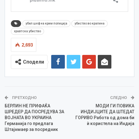
убил шеф на крим полиција
убиство во крапина
хравтска убиство
2,693
Сподели
ПРЕТХОДНО
СЛЕДНО
БЕРЛИН НЕ ПРИФАЌА
МОДИ ГИ ПОВИКА
ШРЕДЕР ДА ПОСРЕДУВА ЗА
ИНДИЈЦИТЕ ДА ШТЕДАТ
ВОЈНАТА ВО УКРАИНА
ГОРИВО Работа од дома би
Германија го предлага
ѝ користела на Индија
Штајнмаер за посредник