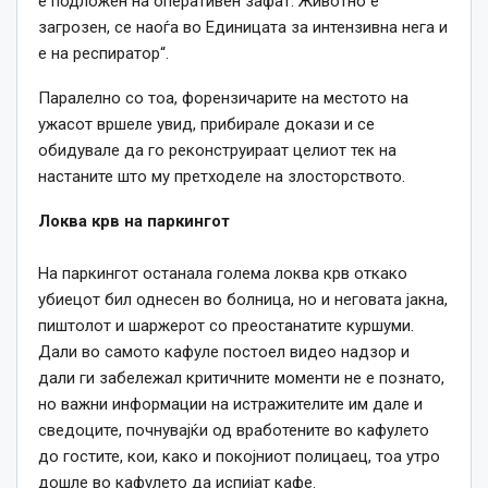
е подложен на оперативен зафат. Животно е
загрозен, се наоѓа во Единицата за интензивна нега и
е на респиратор“.
Паралелно со тоа, форензичарите на местото на
ужасот вршеле увид, прибирале докази и се
обидувале да го реконструираат целиот тек на
настаните што му претходеле на злосторството.
Локва крв на паркингот
На паркингот останала голема локва крв откако
убиецот бил однесен во болница, но и неговата јакна,
пиштолот и шаржерот со преостанатите куршуми.
Дали во самото кафуле постоел видео надзор и
дали ги забележал критичните моменти не е познато,
но важни информации на истражителите им дале и
сведоците, почнувајќи од вработените во кафулето
до гостите, кои, како и покојниот полицаец, тоа утро
дошле во кафулето да испијат кафе.