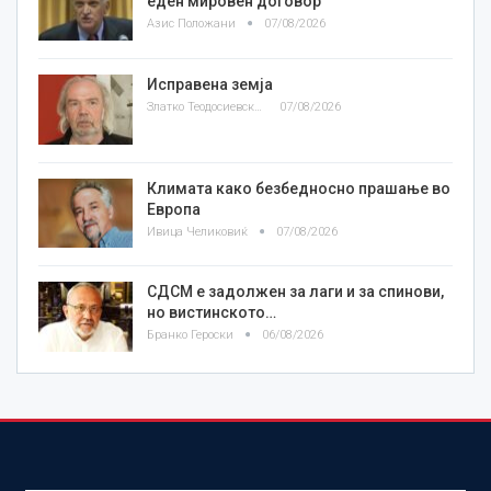
еден мировен договор
Азис Положани
07/08/2026
Исправена земја
Златко Теодосиевски
07/08/2026
Климата како безбедносно прашање во
Европа
Ивица Челиковиќ
07/08/2026
СДСМ е задолжен за лаги и за спинови,
но вистинското…
Бранко Героски
06/08/2026