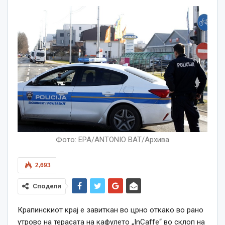
Фото: EPA/ANTONIO BAT/Архива
2,693
Сподели
Крапинскиот крај е завиткан во црно откако во рано
утрово на терасата на кафулето „InCaffe“ во склоп на