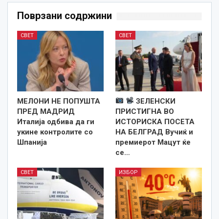
Поврзани содржини
СВЕТ
СВЕТ
МЕЛОНИ НЕ ПОПУШТА
ЗЕЛЕНСКИ
ПРЕД МАДРИД
ПРИСТИГНА ВО
Италија одбива да ги
ИСТОРИСКА ПОСЕТА
укине контролите со
НА БЕЛГРАД Вучиќ и
Шпанија
премиерот Мацут ќе
се…
СВЕТ
ИЗБОР