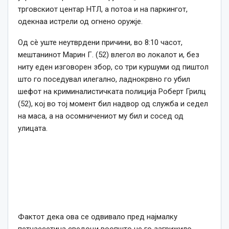
трговскиот центар НТЛ, а потоа и на паркингот,
одекнаа истрели од огнено оружје.
Од сè уште неутврдени причини, во 8:10 часот,
мештанинот Марин Г. (52) влегол во локалот и, без
ниту еден изговорен збор, со три куршуми од пиштол
што го поседувал илегално, ладнокрвно го убил
шефот на криминалистичката полиција Роберт Грилц
(52), кој во тој момент бил надвор од служба и седел
на маса, а на осомничениот му бил и сосед од
улицата.
Фактот дека ова се одвивало пред најмалку