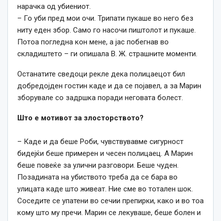
нарачка од убиениот.
– Го уби пред мои очи. Трипати пукаше во него без
ниту еден збор. Само го насочи пиштолот и пукаше.
Потоа погледна кон мене, а јас побегнав во
складиштето – ги опишала В. Ж. страшните моменти.
Останатите сведоци рекле дека полицаецот бил
добредојден гостин каде и да се појавел, а за Марин
зборувале со задршка поради неговата болест.
Што е мотивот за злосторството?
– Каде и да беше Роби, чувствувавме сигурност
бидејќи беше примерен и чесен полицаец. А Марин
беше повеќе за улични разговори. Беше чуден.
Позадината на убиството треба да се бара во
улицата каде што живеат. Ние сме во тотален шок.
Соседите се упатени во сечии препирки, како и во тоа
кому што му пречи. Марин се лекуваше, беше болен и