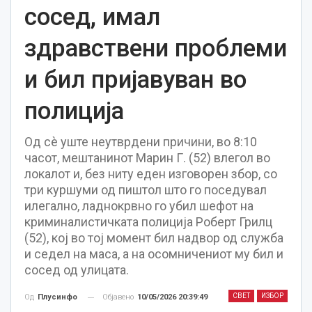
сосед, имал
здравствени проблеми
и бил пријавуван во
полиција
Од сè уште неутврдени причини, во 8:10
часот, мештанинот Марин Г. (52) влегол во
локалот и, без ниту еден изговорен збор, со
три куршуми од пиштол што го поседувал
илегално, ладнокрвно го убил шефот на
криминалистичката полиција Роберт Грилц
(52), кој во тој момент бил надвор од служба
и седел на маса, а на осомничениот му бил и
сосед од улицата.
СВЕТ
ИЗБОР
Објавено
10/05/2026 20:39:49
Од
Плусинфо