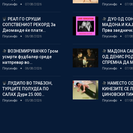
Плусинфо
07/08/2026
Плусинфо
07/08
РЕАЛ ГО СРУШИ
ДУО ОД СОН
СОПСТВЕНИОТ РЕКОРД За
МАДОНА И КА
Диоманде ќе плати…
Прва заедничк
Плусинфо
06/08/2026
Плусинфо
07/08
ВОЗНЕМИРУВАЧКО Гром
МАДОНА СА
усмрти фудбалер среде
ОД ДЕНИС РО
натпревар во…
СПРЕМНА ДА 
Плусинфо
06/08/2026
Плусинфо
07/08
ЛУДИЛО ВО ТРАБЗОН,
НАМЕСТО СО
ТУРЦИТЕ ПОЛУДЕА ПО
КИНЕЗИТЕ СЕ 
САЛАХ Дури 25.000…
ЏИНОВСКИ ТИ
Плусинфо
05/08/2026
Плусинфо
07/08