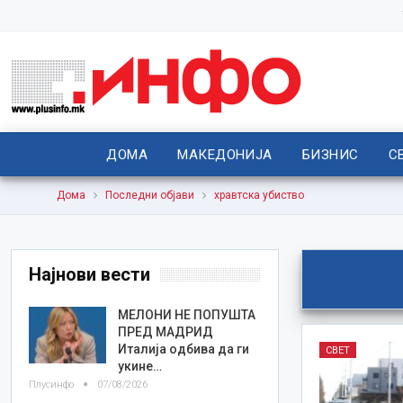
ДОМА
МАКЕДОНИЈА
БИЗНИС
С
Дома
Последни објави
хравтска убиство
Најнови вести
МЕЛОНИ НЕ ПОПУШТА
ПРЕД МАДРИД
Италија одбива да ги
СВЕТ
укине…
Плусинфо
07/08/2026