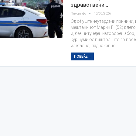
здравствени…
Плусинфо
10/05/2026
Од сè уште неутврдени причини, 
мештанинот Марин Г. (52) влег
и, без ниту еден изговорен збор,
куршуми од пиштол што го посе
илегално, ладнокрвно…
ПОВЕЌЕ...