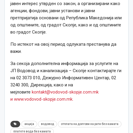
јавен интерес утврден со закон, а организирани како
агенции, фондови, јавни установи и јавни
претпријатија основани од Република Македонија или
од општините, од градот Скопје, како и од општините
во градот Скопје.
По истекот на овој период одлуката престанува да
важи.
За секоја дополнителна информација за услугите на
ЈП Водовод и канализација – Скопје контактирајте ги
на 02 3073 010, Дежурно Информативен Центар, 02
3240 300, Дирекција, како и на
мејловите
kontakt@vodovod-skopje.com.mk
и
www.vodovod-skopje.com.mk.
акција
водовод
отплата на долгови на рати без камата
платете вода без камата