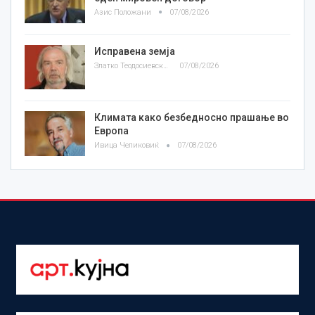
Азис Положани
07/08/2026
Исправена земја
Златко Теодосиевски
07/08/2026
Климата како безбедносно прашање во
Европа
Ивица Челиковиќ
07/08/2026