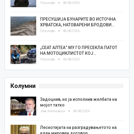
Плусинфо
08/08/2026
ПРЕСУШИЈА БУНАРИТЕ ВО ИСТОЧНА
ХРВАТСКА, НАТОВАРЕНИ БРОДОВИ…
Плусинфо
08/08/2026
„СЕАТ АЛТЕА“ МУ ГО ПРЕСЕКЛА ПАТОТ
НА МОТОЦИКЛИСТОТ КОЈ…
Плусинфо
09/08/2026
Колумни
Задоцнив, но ја исполнив желбата на
мојот татко
Јове Кекеновски
08/08/2026
Леснотијата на разградувањетото на
еден мировен договор