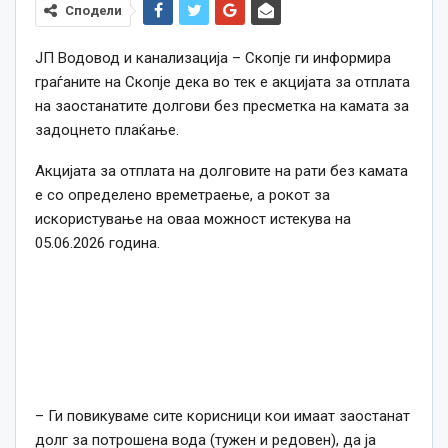
Сподели
ЈП Водовод и канализација – Скопје ги информира
граѓаните на Скопје дека во тек е акцијата за отплата
на заостанатите долгови без пресметка на камата за
задоцнето плаќање.
Акцијата за отплата на долговите на рати без камата
е со определено времетраење, а рокот за
искористување на оваа можност истекува на
05.06.2026 година.
– Ги повикуваме сите корисници кои имаат заостанат
долг за потрошена вода (тужен и редовен), да ја