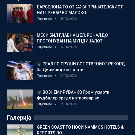
БАРСЕЛОНА ГО ОТКАЖА ПРИЈАТЕЛСКИОТ
НАТПРЕВАР ВО МАРОКО…
Плусинфо
08/08/2026
МЕСИ БИЛ ГЛАВНА ЦЕЛ, РОНАЛДО
ПРОГОНУВАН НА МУНДИЈАЛОТ…
Плусинфо
07/08/2026
РЕАЛ ГО СРУШИ СОПСТВЕНИОТ РЕКОРД
За Диоманде ќе плати…
Плусинфо
06/08/2026
ВОЗНЕМИРУВАЧКО Гром усмрти
фудбалер среде натпревар во…
Плусинфо
06/08/2026
Галерија
GREEN COAST ГО НОСИ NAMMOS HOTELS &
RESORTS ВО…