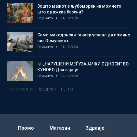
Зошто мажот е љубоморен на момчето
што одржува базени?
Плусинфо
21/07/2026
Само македонски танкер успеал да помине
низ Ормускиот…
Плусинфо
21/07/2026
„НАРУШЕНИ МЕЃУЗАЈАЧКИ ОДНОСИ“ ВО
КУНОВО Два зајаци…
Плусинфо
24/05/2026
ПРЕТХОДНО
СЛЕДНО
1 of 169
Промо
Магазин
Здравје