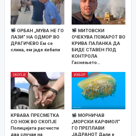
ОРБАН „МУВА НЕ ГО
МИТОВСКИ
ЛАЗИ“ НА ОДМОР ВО
ОЧЕКУВА ПОЖАРОТ ВО
ДРАГИЧЕВО Ем се
КРИВА ПАЛАНКА ДА
слика, ем јаде ќебапи
БИДЕ СТАВЕН ПОД
КОНТРОЛА
Гаснењето…
СКОПЈЕ
ИЗБОР
КРВАВА ПРЕСМЕТКА
МОРНИЧАВ
СО НОЖ ВО СКОПЈЕ
„МОРСКИ КАРФИОЛ“
Полицијата расчисти
ГО ПРЕПЛАВИ
два случаи на
ЈАДРАНОТ Дали е