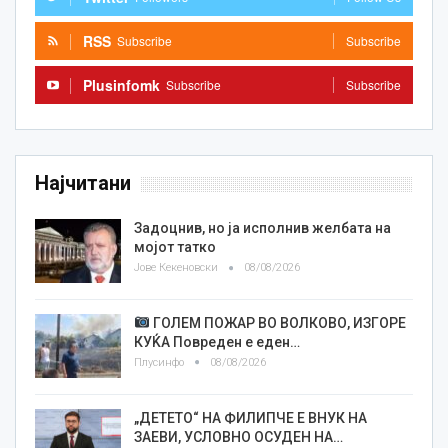
RSS
Subscribe
Subscribe
Plusinfomk
Subscribe
Subscribe
Најчитани
Задоцнив, но ја исполнив желбата на
мојот татко
Јове Кекеновски
08/08/2026
ГОЛЕМ ПОЖАР ВО ВОЛКОВО, ИЗГОРЕ
КУЌА Повреден е еден…
Плусинфо
08/08/2026
„ДЕТЕТО“ НА ФИЛИПЧЕ Е ВНУК НА
ЗАЕВИ, УСЛОВНО ОСУДЕН НА…