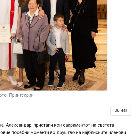
то: Принтскрин
445
а, Александар, пристапи кон сакраментот на светата
а овие посебни моменти во друштво на најблиските членови