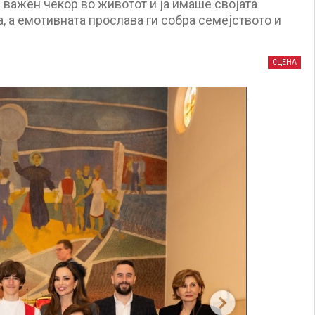
 важен чекор во животот и ја имаше својата
, а емотивната прослава ги собра семејството и
СЦЕНА