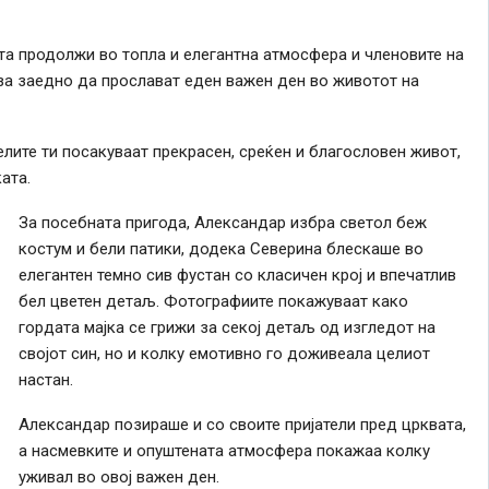
та продолжи во топла и елегантна атмосфера и членовите на
 за заедно да прослават еден важен ден во животот на
елите ти посакуваат прекрасен, среќен и благословен живот,
ата.
За посебната пригода, Александар избра светол беж
костум и бели патики, додека Северина блескаше во
елегантен темно сив фустан со класичен крој и впечатлив
бел цветен детаљ. Фотографиите покажуваат како
гордата мајка се грижи за секој детаљ од изгледот на
својот син, но и колку емотивно го доживеала целиот
настан.
Александар позираше и со своите пријатели пред црквата,
а насмевките и опуштената атмосфера покажаа колку
уживал во овој важен ден.