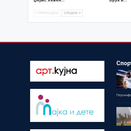
Џејмс Хевен…
Брук и…
ПРЕТХОДНО
СЛЕДНО
Спор
Плусинф