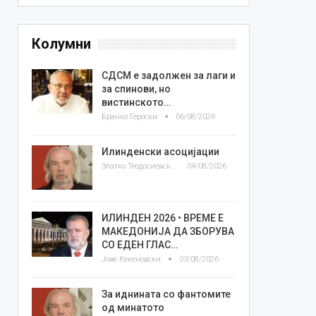
Колумни
СДСМ е задолжен за лаги и
за спинови, но
вистинското…
Бранко Героски
06/08/2026
Илинденски асоцијации
Златко Теодосиевски
04/08/2026
ИЛИНДЕН 2026 • ВРЕМЕ Е
МАКЕДОНИЈА ДА ЗБОРУВА
СО ЕДЕН ГЛАС…
Јове Кекеновски
03/08/2026
За иднината со фантомите
од минатото