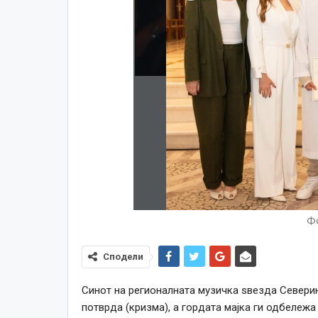
Фо
Сподели
Синот на регионалната музичка ѕвезда Северин
потврда (кризма), а гордата мајка ги одбележ