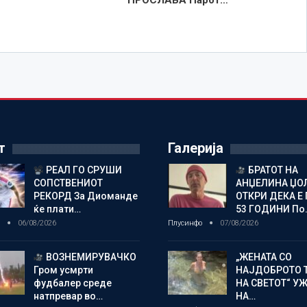
ПРОСЛАВА Парот…
т
Галерија
РЕАЛ ГО СРУШИ
БРАТОТ НА
СОПСТВЕНИОТ
АНЏЕЛИНА ЏО
РЕКОРД За Диоманде
ОТКРИ ДЕКА Е 
ќе плати…
53 ГОДИНИ По
о
06/08/2026
Плусинфо
07/08/2026
ВОЗНЕМИРУВАЧКО
„ЖЕНАТА СО
Гром усмрти
НАЈДОБРОТО 
фудбалер среде
НА СВЕТОТ“ У
натпревар во…
НА…