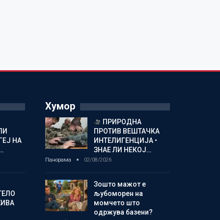
Хумор
ПРИРОДНА
ЛИ
ПРОТИВ ВЕШТАЧКА
ГЕЈ НА
ИНТЕЛИГЕНЦИЈА •
…
ЗНАЕ ЛИ НЕКОЈ…
Панорама
02/08/2026
Зошто мажот е
ТЕЛО
љубоморен на
ЖИВА
момчето што
одржува базени?