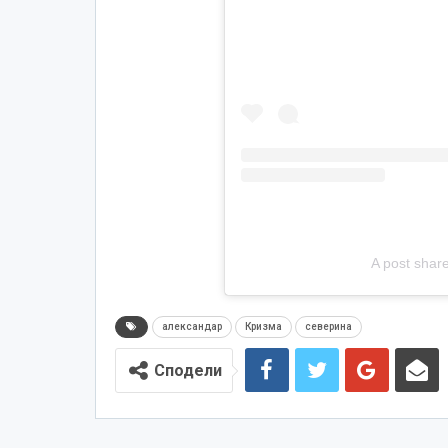
A post shar
александар
Кризма
северина
Сподели