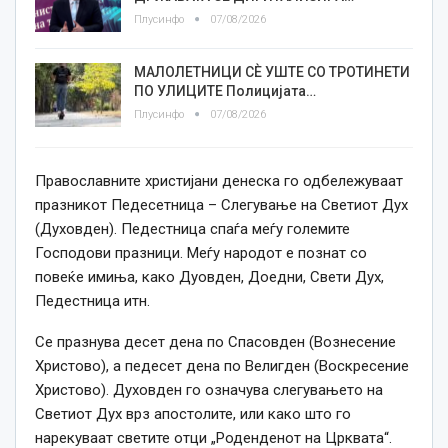
Плусинфо
07/08/2026
МАЛОЛЕТНИЦИ СÈ УШТЕ СО ТРОТИНЕТИ
ПО УЛИЦИТЕ Полицијата…
Плусинфо
07/08/2026
Православните христијани денеска го одбележуваат
празникот Педесетница – Слегување на Светиот Дух
(Духовден). Педестница спаѓа меѓу големите
Господови празници. Меѓу народот е познат со
повеќе имиња, како Дуовден, Доедни, Свети Дух,
Педестница итн.
Се празнува десет дена по Спасовден (Вознесение
Христово), а педесет дена по Велигден (Воскресение
Христово). Духовден го означува слегувањето на
Светиот Дух врз апостолите, или како што го
нарекуваат светите отци „Роденденот на Црквата“.