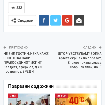
332
Сподели
ПРЕТХОДНО
СЛЕДНО
НЕ БИЛ ГОСТИН, НЕКА КАЖЕ
ШТО ЧУВСТВУВАМ? БОЛКА
ЗОШТО ЗАГЛАВИ
Артета скршен по поразот,
ПРАВОСУДНИОТ ИСПИТ
Енрике призна, „имаа
Валдет Џафери од ДУИ
совршен план, но…“
прозван од ВРЕДИ
Поврзани содржини
СВЕТ
ИЗБОР