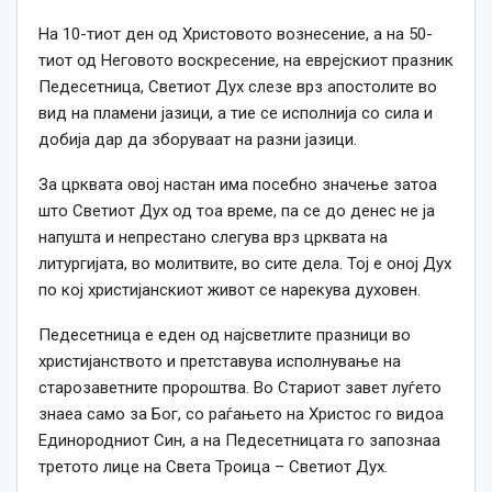
На 10-тиот ден од Христовото вознесение, а на 50-
тиот од Неговото воскресение, на еврејскиот празник
Педесетница, Светиот Дух слезе врз апостолите во
вид на пламени јазици, а тие се исполнија со сила и
добија дар да зборуваат на разни јазици.
За црквата овој настан има посебно значење затоа
што Светиот Дух од тоа време, па се до денес не ја
напушта и непрестано слегува врз црквата на
литургијата, во молитвите, во сите дела. Тој е оној Дух
по кој христијанскиот живот се нарекува духовен.
Педесетница е еден од најсветлитe празници во
христијанството и претставува исполнување на
старозаветните пророштва. Во Стариот завет луѓето
знаеа само за Бог, со раѓањето на Христос го видоа
Единородниот Син, а на Педесетницата го запознаа
третото лице на Света Троица – Светиот Дух.