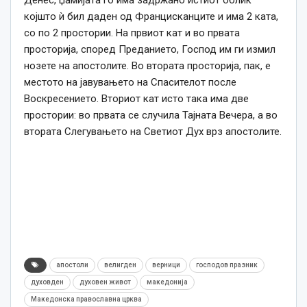
којшто ѝ бил даден од Францисканците и има 2 ката,
со по 2 простории. На првиот кат и во првата
просторија, според Преданието, Господ им ги измил
нозете на апостолите. Во втората просторија, пак, е
местото на јавувањето на Спасителот после
Воскресението. Вториот кат исто така има две
простории: во првата се случила Тајната Вечера, а во
втората Слегувањето на Светиот Дух врз апостолите.
апостоли
велигден
верници
господов празник
духовден
духовен живот
македонија
Македонска православна црква