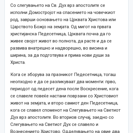
Со слегувањето на Св. Дух врз апостолите се
исполни Домостројот на спасението на човечкиот
род, заврши основањето на Црквата Христова или
Царството Божјо на земјата. Од мигот на првата
христијанска Педесетница, Црквата почна да го
живее својот живот во полнота, да расте и да се
развива внатрешно и надворешно, во висина и
ширина, за да подготвува и прима нови души за
Христа.
Кога се зборува за празникот Педесетница, тогаш
неопходно е да се разликуваат два моменти: прво,
периодот од педесет дена после Воскресение, кога
се славеле повеќе настани поврзани со Христовиот
живот на земјата, и второ самиот ден Педесетница,
кога се славел споменот на Слегувањето на Светиот
Дух врз апостолите. Во вториов случај, заедно со
Слегувањето на Светиот Дух се славело и
Вознесението Христово. Одделувањето на овие два