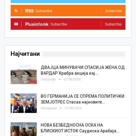
RSS
Subscribe
Subscribe
Plusinfomk
Subscribe
Subscribe
Најчитани
ДВАЈЦА МИНУВАЧИ СПАСИЈА ЖЕНА ОД
ВАРДАР Храбра акција кај…
Плусинфо
07/08/2026
ВО ГЕРМАНИЈА СЕ СПРЕМА ПОЛИТИЧКИ
ЗЕМЈОТРЕС Стасаа најновите…
Панорама
07/08/2026
НОВА БЕЗБЕДНОСНА ОСКА НА
БЛИСКИОТ ИСТОК Саудиска Арабија…