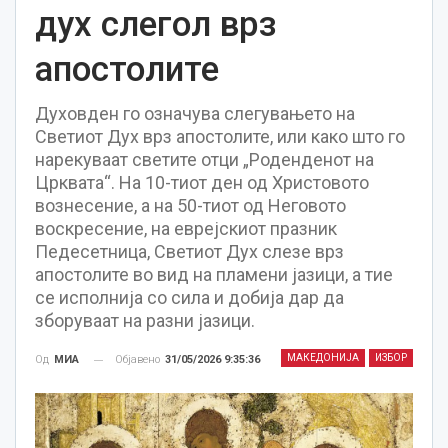
дух слегол врз
апостолите
Духовден го означува слегувањето на
Светиот Дух врз апостолите, или како што го
нарекуваат светите отци „Роденденот на
Црквата“. На 10-тиот ден од Христовото
вознесение, а на 50-тиот од Неговото
воскресение, на еврејскиот празник
Педесетница, Светиот Дух слезе врз
апостолите во вид на пламени јазици, а тие
се исполнија со сила и добија дар да
зборуваат на разни јазици.
МАКЕДОНИЈА
ИЗБОР
Објавено
31/05/2026 9:35:36
Од
МИА