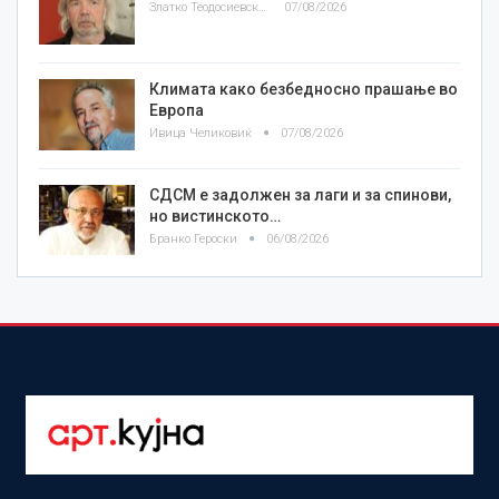
Златко Теодосиевски
07/08/2026
Климата како безбедносно прашање во
Европа
Ивица Челиковиќ
07/08/2026
СДСМ е задолжен за лаги и за спинови,
но вистинското…
Бранко Героски
06/08/2026