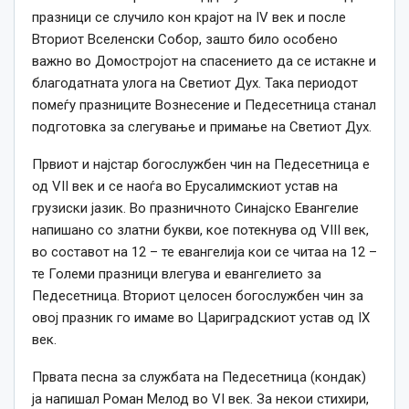
празници се случило кон крајот на IV век и после
Вториот Вселенски Собор, зашто било особено
важно во Домостројот на спасението да се истакне и
благодатната улога на Светиот Дух. Така периодот
помеѓу празниците Вознесение и Педесетница станал
подготовка за слегување и примање на Светиот Дух.
Првиот и најстар богослужбен чин на Педесетница е
од VII век и се наоѓа во Ерусалимскиот устав на
грузиски јазик. Во празничното Синајско Евангелие
напишано со златни букви, кое потекнува од VIII век,
во составот на 12 – те евангелија кои се читаа на 12 –
те Големи празници влегува и евангелието за
Педесетница. Вториот целосен богослужбен чин за
овој празник го имаме во Цариградскиот устав од IX
век.
Првата песна за службата на Педесетница (кондак)
ја напишал Роман Мелод во VI век. За некои стихири,