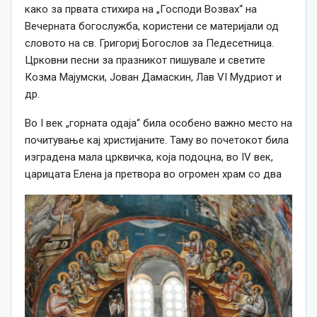
како за првата стихира на „Господи Возвах“ на
Вечерната богослужба, користени се материјали од
словото на св. Григориј Богослов за Педесетница.
Црковни песни за празникот пишувале и светите
Козма Мајумски, Јован Дамаскин, Лав VI Мудриот и
др.
Во I век „горната одаја“ била особено важно место на
почитување кај христијаните. Таму во почетокот била
изградена мала црквичка, која подоцна, во IV век,
царицата Елена ја претвора во огромен храм со два