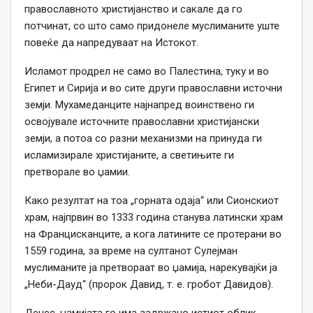
православното христијанство и сакале да го
потчинат, со што само придонеле муслиманите уште
повеќе да напредуваат на Истокот.
Исламот продрел не само во Палестина, туку и во
Египет и Сирија и во сите други православни источни
земји. Мухамеданците најнапред воинствено ги
освојувале источните православни христијански
земји, а потоа со разни механизми на принуда ги
исламизирале христијаните, а светињите ги
претворале во џамии.
Како резултат на тоа „горната одаја“ или Сионскиот
храм, најпрвин во 1333 година станува латински храм
на Францисканците, а кога латините се протерани во
1559 година, за време на султанот Сулејман
муслиманите ја претвораат во џамија, нарекувајќи ја
„Неби-Дауд“ (пророк Давид, т. е. гробот Давидов).
Денес, џамијата го има задржано истиот облик