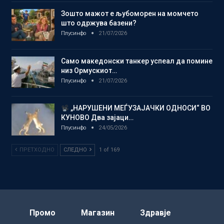
Зошто мажот е љубоморен на момчето
што одржува базени?
Плусинфо
21/07/2026
Само македонски танкер успеал да помине
низ Ормускиот…
Плусинфо
21/07/2026
„НАРУШЕНИ МЕЃУЗАЈАЧКИ ОДНОСИ“ ВО
КУНОВО Два зајаци…
Плусинфо
24/05/2026
ПРЕТХОДНО
СЛЕДНО
1 of 169
Промо
Магазин
Здравје