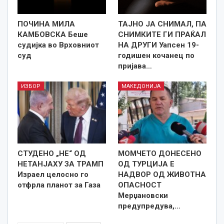
ПОЧИНА МИЛА
ТАЈНО ЈА СНИМАЛ, ПА
КАМБОВСКА Беше
СНИМКИТЕ ГИ ПРАЌАЛ
судијка во Врховниот
НА ДРУГИ Уапсен 19-
суд
годишeн кочанец по
пријава…
ИЗБОР
МАКЕДОНИЈА
СТУДЕНО „НЕ“ ОД
МОМЧЕТО ДОНЕСЕНО
НЕТАНЈАХУ ЗА ТРАМП
ОД ТУРЦИЈА Е
Израел целосно го
НАДВОР ОД ЖИВОТНА
отфрла планот за Газа
ОПАСНОСТ
Мерџановски
предупредува,…