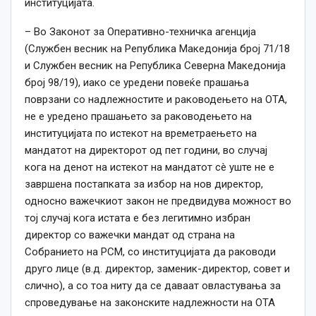
институцијата.
– Во Законот за Оперативно-техничка агенција
(Службен весник на Република Македонија број 71/18
и Службен весник на Република Северна Македонија
број 98/19), иако се уредени повеќе прашања
поврзани со надлежностите и раководењето на ОТА,
не е уредено прашањето за раководењето на
институцијата по истекот на времетраењето на
мандатот на директорот од пет години, во случај
кога на денот на истекот на мандатот сè уште не е
завршена постапката за избор на нов директор,
односно важечкиот закон не предвидува можност во
тој случај кога истата е без легитимно избран
директор со важечки мандат од страна на
Собранието на РСМ, со институцијата да раководи
друго лице (в.д. директор, заменик-директор, совет и
слично), а со тоа ниту да се даваат овластувања за
спроведување на законските надлежности на ОТА