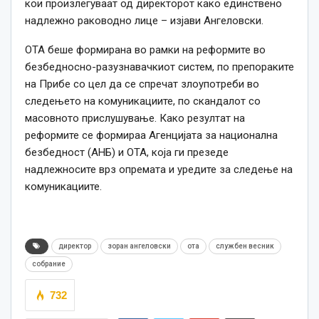
кои произлегуваат од директорот како единствено
надлежно раководно лице – изјави Ангеловски.
ОТА беше формирана во рамки на реформите во
безбедносно-разузнавачкиот систем, по препораките
на Прибе со цел да се спречат злоупотреби во
следењето на комуникациите, по скандалот со
масовното прислушување. Како резултат на
реформите се формираа Агенцијата за национална
безбедност (АНБ) и ОТА, која ги презеде
надлежносите врз опремата и уредите за следење на
комуникациите.
директор
зоран ангеловски
ота
службен весник
собрание
732