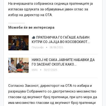
На вчерашната собраниска седница пратениците ја
изгласаа одлуката за објавување јавен оглас за
избор на директор на ОТА.
Можеби ќе ве интересира
ПРАТЕНИЧКА ГО ГАЃАШЕ АЉБИН
КУТРИ СО ЈАЈЦА ВО КОСОВСКИОТ…
Плусинфо
08/08/2026
НИКОЈ НЕ САКА ЈАВНИТЕ НАБАВКИ ДА
ГО ЗАСЕНАТ СКОПЈЕ КАКО…
МИА
30/07/2026
Согласно Законот, директорот на ОТА го избира и
разрешува Собранието со двотретинско мнозинство
гласови од вкупниот број пратеници, при што мора да
има мнозинство гласови од вкупниот број пратеници