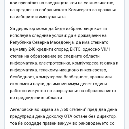
кои припаѓаат на заедниците кои не се мнозинство,
на предлог на собраниската Комисијата за прашања
на изборите и именувањата.
За директор може да биде избрано лице кое ги
исполнува следниве услови: да е државјанин на
Република Северна Македонија, да има стекнато
најмалку 240 кредити според ЕКТС, односно VII/1
степен на образование во следните области:
информатика, електротехника, компјутерска техника и
информатика, телекомуникационо инженерство,
безбедност, компјутерска безбедност, правни или
економски науки, да има минимум десет години
работно искуство по завршување на образованието
во предвидените области.
Ангеловски во изјава за „360 степени“ пред два дена
предупреди дека доколку ОТА остане без директор,
тоа ќе создаде правен вакуум во раководењето со