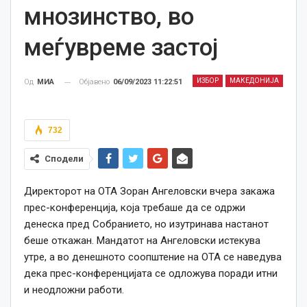
мнозинство, во
меѓувреме застој
ИЗБОР
МАКЕДОНИЈА
Објавено
06/09/2023 11:22:51
Од
МИА
732
Сподели
Директорот на ОТА Зоран Ангеловски вчера закажа
прес-конференција, која требаше да се одржи
денеска пред Собранието, но изутринава настанот
беше откажан. Мандатот на Ангеловски истекува
утре, а во денешното соопштение на ОТА се наведува
дека прес-конференцијата се одложува поради итни
и неодложни работи.