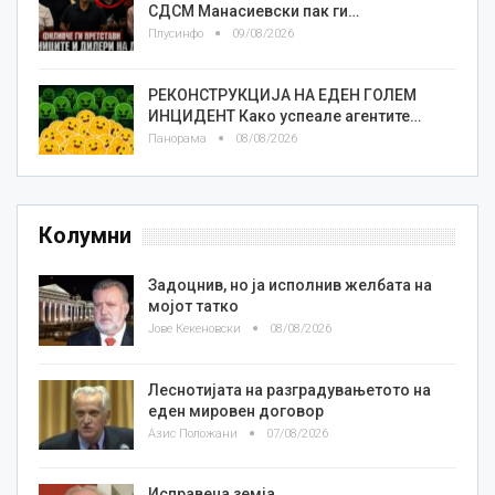
СДСМ Манасиевски пак ги…
Плусинфо
09/08/2026
РЕКОНСТРУКЦИЈА НА ЕДЕН ГОЛЕМ
ИНЦИДЕНТ Како успеале агентите…
Панорама
08/08/2026
Колумни
Задоцнив, но ја исполнив желбата на
мојот татко
Јове Кекеновски
08/08/2026
Леснотијата на разградувањетото на
еден мировен договор
Азис Положани
07/08/2026
Исправена земја