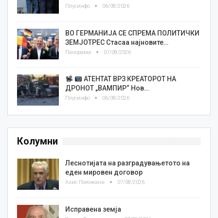
Плусинфо
06/08/2026
ВО ГЕРМАНИЈА СЕ СПРЕМА ПОЛИТИЧКИ
ЗЕМЈОТРЕС Стасаа најновите…
Панорама
07/08/2026
АТЕНТАТ ВРЗ КРЕАТОРОТ НА
ДРОНОТ „ВАМПИР“ Нов…
Плусинфо
06/08/2026
Колумни
Леснотијата на разградувањетото на
еден мировен договор
Азис Положани
07/08/2026
Исправена земја