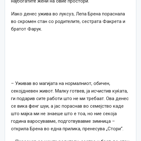
најбогатите жени на овие простори.
Иако денес ужива во луксуз, Лепа Брена пораснала
во скромен стан со родителите, сестрата Факрета и
братот Фарук.
– Уживав во магијата на нормалниот, обичен,
секојдневен живот. Малку готвев, ја исчистив куќата,
ги подарив сите работи што не ми требаат. Ова денес
се вика фенг шуи, а јас пораснав во семејство каде
што мајка ми не знаеше што е тоа, но ние секоја
година варосувавме, подготвувавме зимница –
открила Брена во една прилика, пренесува „Стори“.