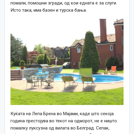
помали, помошни згради, од кои едната е за слуги.
Исто така, има базен и турска бања.
Куќата на Лепа Брена во Мајами, каде што секоја
година престојува во текот на одморот, не е ништо
помалку луксузна од вилата во Белград. Сепак,