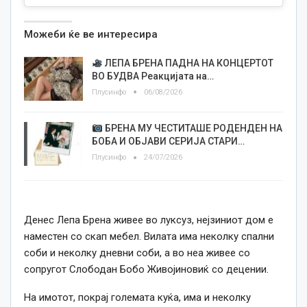
Можеби ќе ве интересира
ЛЕПА БРЕНА ПАДНА НА КОНЦЕРТОТ
ВО БУДВА Реакцијата на…
Плусинфо
06/08/2026
БРЕНА МУ ЧЕСТИТАШЕ РОДЕНДЕН НА
БОБА И ОБЈАВИ СЕРИЈА СТАРИ…
Плусинфо
24/07/2026
Денес Лепа Брена живее во луксуз, нејзиниот дом е
наместен со скап мебел. Вилата има неколку спални
соби и неколку дневни соби, а во неа живее со
сопругот Слободан Бобо Живојиновиќ со децении.
На имотот, покрај големата куќа, има и неколку