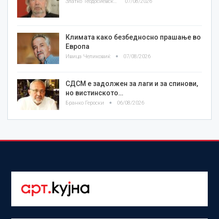
Златко Теодосиевски
07/08/2026
Климата како безбедносно прашање во
Европа
Ивица Челиковиќ
07/08/2026
СДСМ е задолжен за лаги и за спинови,
но вистинското…
Бранко Героски
06/08/2026