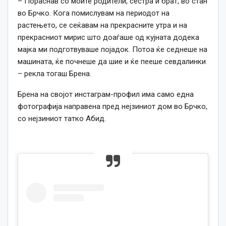
– Пораснав со моите родители, сестра и брат, во стан
во Брчко. Кога помислувам на периодот на
растењето, се сеќавам на прекрасните утра и на
прекрасниот мирис што доаѓаше од кујната додека
мајка ми подготвуваше појадок. Потоа ќе седнеше на
машината, ќе почнеше да шие и ќе пееше севдалинки
– рекла тогаш Брена.
Брена на својот инстаграм-профил има само една
фотографија направена пред нејзиниот дом во Брчко,
со нејзиниот татко Абид.