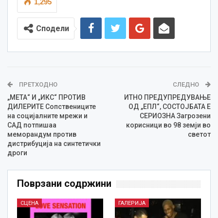
1,295
Сподели
ПРЕТХОДНО
СЛЕДНО
„МЕТА“ И „ИКС“ ПРОТИВ
ИТНО ПРЕДУПРЕДУВАЊЕ
ДИЛЕРИТЕ Сопствениците
ОД „ЕПЛ“, СОСТОЈБАТА Е
на социјалните мрежи и
СЕРИОЗНА Загрозени
САД потпишаа
корисници во 98 земји во
меморандум против
светот
дистрибуција на синтетички
дроги
Поврзани содржини
СЦЕНА
ГАЛЕРИЈА