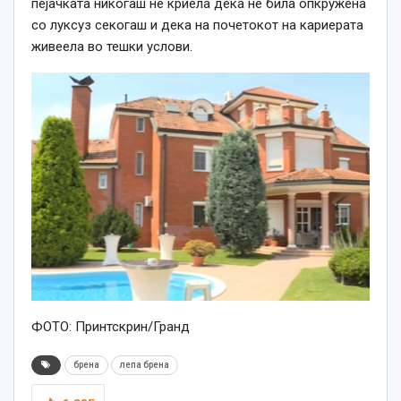
пејачката никогаш не криела дека не била опкружена
со луксуз секогаш и дека на почетокот на кариерата
живеела во тешки услови.
ФОТО: Принтскрин/Гранд
брена
лепа брена