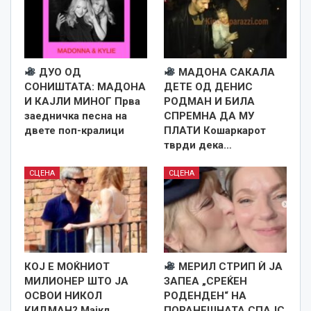
ДУО ОД
МАДОНА САКАЛА
СОНИШТАТА: МАДОНА
ДЕТЕ ОД ДЕНИС
И КАЈЛИ МИНОГ Прва
РОДМАН И БИЛА
заедничка песна на
СПРЕМНА ДА МУ
двете поп-кралици
ПЛАТИ Кошаркарот
тврди дека…
СЦЕНА
СЦЕНА
КОЈ Е МОЌНИОТ
МЕРИЛ СТРИП Ѝ ЈА
МИЛИОНЕР ШТО ЈА
ЗАПЕА „СРЕЌЕН
ОСВОИ НИКОЛ
РОДЕНДЕН“ НА
КИДМАН? Мајкл
ПОРАНЕШНАТА СПАЈС