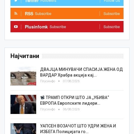
Twitter
Followers
Follow Us
RSS
Subscribe
Subscribe
Plusinfomk
Subscribe
Subscribe
Најчитани
ДВАЈЦА МИНУВАЧИ СПАСИЈА ЖЕНА ОД
ВАРДАР Храбра акција кај…
Плусинфо
07/08/2026
ТРАМП ОТКРИ ШТО ЈА „УБИВА“
ЕВРОПА Европските лидери…
Плусинфо
06/08/2026
УАПСЕН ВОЗАЧОТ ШТО УДРИ ЖЕНА И
ИЗБЕГА Полицијата го…