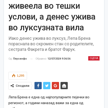
живеела во тешки
услови, а денес ужива
во луксузната вила
Иако денес ужива во луксуз, Лепа Брена
пораснала во скромен стан со родителите,
сестрата Факрета и братот Фарук.
СЦЕНА
Објавено
12/07/2024 9:36:56
Од
Плусинфо
1,295
Сподели
Лепа Брена е една од најпопуларните пејачки во
регионот, а години наназад важи за една од