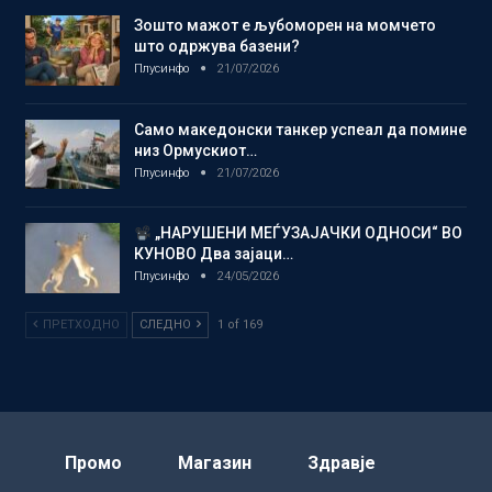
Зошто мажот е љубоморен на момчето
што одржува базени?
Плусинфо
21/07/2026
Само македонски танкер успеал да помине
низ Ормускиот…
Плусинфо
21/07/2026
„НАРУШЕНИ МЕЃУЗАЈАЧКИ ОДНОСИ“ ВО
КУНОВО Два зајаци…
Плусинфо
24/05/2026
ПРЕТХОДНО
СЛЕДНО
1 of 169
Промо
Магазин
Здравје