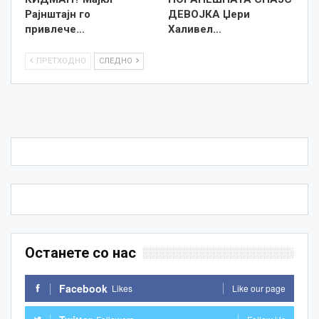
Рајнштајн го
ДЕВОЈКА Џери
привлече…
Халивел…
ПРЕТХОДНО
СЛЕДНО
Останете со нас
Facebook
Likes
Like our page