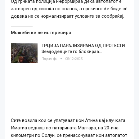
Од грчката полиција информираа дека автопатот е
затворен од синоќа по полноќ, а прекинот ќе биде сè
додека не се нормализираат условите за сообраќај.
Можеби ќе ве интересира
ГРЦИЈА ПАРАЛИЗИРАНА ОД ПРОТЕСТИ
Земјоделците го блокираа…
Плусинфо
05/12/2025
Сите возила кои се упатуваат кон Атина кај клучката
Иматиа веднаш по патарината Малгара, на 20-ина
километри по Солун, се пренасочуваат кон автопатот