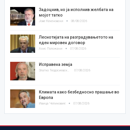
Задоцнив, но ја исполнив желбата на
мојот татко
Јове Кекеновски
08/08/2026
Леснотијата на разградувањетото на
еден мировен договор
Азис Положани
07/08/2026
Исправена земја
Златко Теодосиевски
07/08/2026
Климата како безбедносно прашање во
Европа
Ивица Челиковиќ
07/08/2026