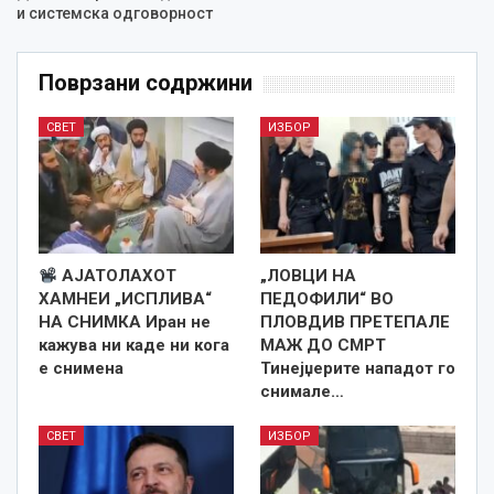
и системска одговорност
Поврзани содржини
СВЕТ
ИЗБОР
АЈАТОЛАХОТ
„ЛОВЦИ НА
ХАМНЕИ „ИСПЛИВА“
ПЕДОФИЛИ“ ВО
НА СНИМКА Иран не
ПЛОВДИВ ПРЕТЕПАЛЕ
кажува ни каде ни кога
МАЖ ДО СМРТ
е снименa
Тинејџерите нападот го
снимале…
СВЕТ
ИЗБОР