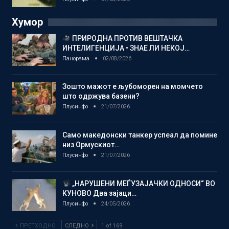
Хумор
ПРИРОДНА ПРОТИВ ВЕШТАЧКА
ИНТЕЛИГЕНЦИЈА • ЗНАЕ ЛИ НЕКОЈ…
Панорама
02/08/2026
Зошто мажот е љубоморен на момчето
што одржува базени?
Плусинфо
21/07/2026
Само македонски танкер успеал да помине
низ Ормускиот…
Плусинфо
21/07/2026
„НАРУШЕНИ МЕЃУЗАЈАЧКИ ОДНОСИ“ ВО
КУНОВО Два зајаци…
Плусинфо
24/05/2026
ПРЕТХОДНО
СЛЕДНО
1 of 169