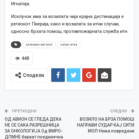
Игнатија.
Исклучок има за возилата чија крајна дестинација е
регионот Пиерија, како и возилата за итни случаи,
односно брзата помош, противпожарната служба итн.
затворен автопат
солун-атиа
448
Сподели
ПРЕТХОДНО
СЛЕДНО
ОД АВИОН СЕ ГЛЕДА ДЕКА
ВОЗИЛО НА БРЗА ПОМОШ
НЕ СЕ САКА РАЗРЕШНИЦА
НАПРАВИ СУДАР КАЈ СИТИ
ЗА ОНКОЛОГИЈА Од ВМРО-
МОЛ Нема повредени
ДПМНЕ бараат поединечна