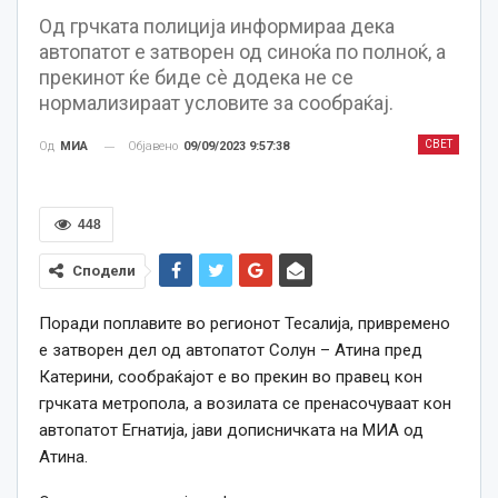
Од грчката полиција информираа дека
автопатот е затворен од синоќа по полноќ, а
прекинот ќе биде сè додека не се
нормализираат условите за сообраќај.
СВЕТ
Објавено
09/09/2023 9:57:38
Од
МИА
448
Сподели
Поради поплавите во регионот Тесалија, привремено
е затворен дел од автопатот Солун – Атина пред
Катерини, сообраќајот е во прекин во правец кон
грчката метропола, а возилата се пренасочуваат кон
автопатот Егнатија, јави дописничката на МИА од
Атина.