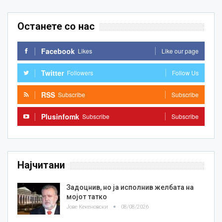
Останете со нас
Facebook
Likes
Like our page
Twitter
Followers
Follow Us
RSS
Subscribe
Subscribe
Plusinfomk
Subscribe
Subscribe
Најчитани
Задоцнив, но ја исполнив желбата на
мојот татко
Јове Кекеновски
08/08/2026