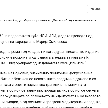
365
еска ќе биде објавен романот „Смоква“ од словенечкиот
ЗА“ на издавачката куќа ИЛИ-ИЛИ, додека преводот од
зајнот на корицата на Марија Смилевска.
ревод на роман од младиот и наградуван писател во издание
ски е помогнато од Јавната агенција за книга на Р.
РСМ – информираат од издавачката куќа „Или-Или“.
оман на Војновиќ, значително поинтимен, фокусиран на
, битно обележан со некогашната заедничка држава и со
и, така и овој ги надминува границите на матичната
ите со кои се занимава, поради јазикот со кој се служи и
преокупацијата со прашањето на идентитетот и на неговото
ни емоции, а од сочниот и презреан медитерански плод, кој
 се преплетуваат судбини, љубови, неостварени желби и