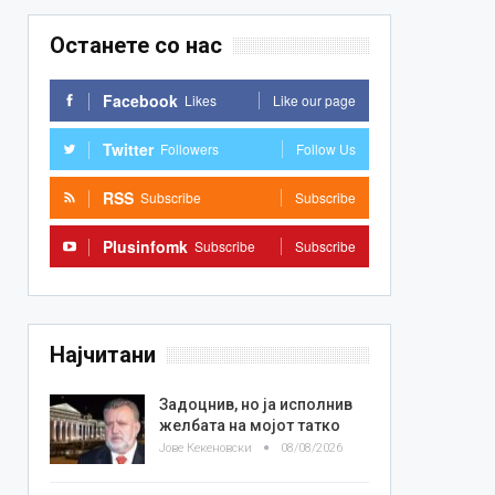
Останете со нас
Facebook
Likes
Like our page
Twitter
Followers
Follow Us
RSS
Subscribe
Subscribe
Plusinfomk
Subscribe
Subscribe
Најчитани
Задоцнив, но ја исполнив
желбата на мојот татко
Јове Кекеновски
08/08/2026