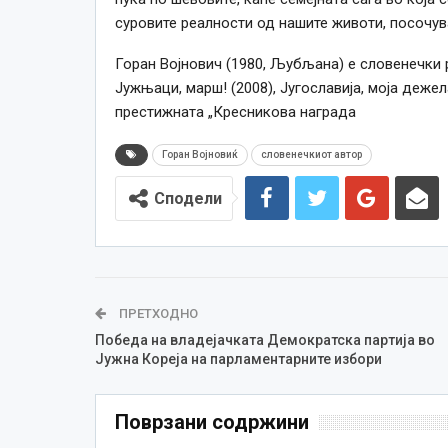
суровите реалности од нашите животи, посочува
Горан Војнович (1980, Љубљана) е словенечки р
Јужњаци, марш! (2008), Југославија, моја дежел
престижната „Кресникова награда
Горан Војновиќ
словенечкиот автор
Сподели
ПРЕТХОДНО
Победа на владејачката Демократска партија во
Јужна Кореја на парламентарните избори
Поврзани содржини