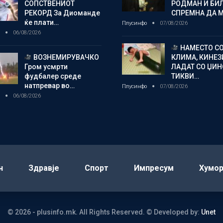
СОПСТВЕНИОТ
РОДМАН И БИ
РЕКОРД За Диоманде
СПРЕМНА ДА 
ќе плати…
Плусинфо
07/08/2026
о
06/08/2026
НАМЕСТО С
ВОЗНЕМИРУВАЧКО
КЛИМА, КИНЕЗ
Гром усмрти
ЛАДАТ СО ЏИ
фудбалер среде
ТИКВИ…
натпревар во…
Плусинфо
07/08/2026
о
06/08/2026
н
Здравје
Спорт
Импресум
Хумо
© 2026 - plusinfo.mk. All Rights Reserved.
© Developed by:
Unet