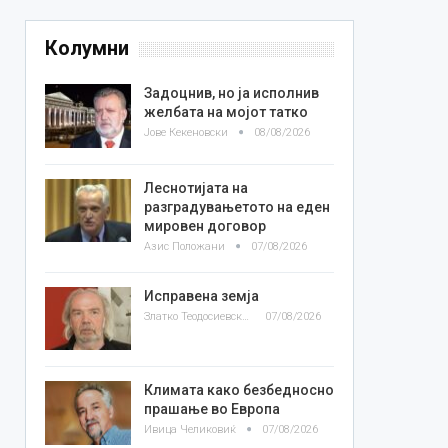
Колумни
Задоцнив, но ја исполнив
желбата на мојот татко
Јове Кекеновски
08/08/2026
Леснотијата на
разградувањетото на еден
мировен договор
Азис Положани
07/08/2026
Исправена земја
Златко Теодосиевски
07/08/2026
Климата како безбедносно
прашање во Европа
Ивица Челиковиќ
07/08/2026