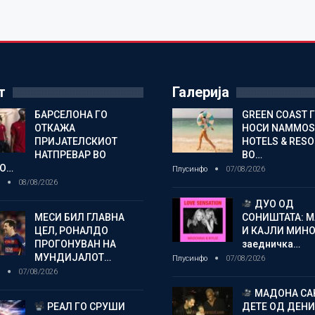
т
Галерија
БАРСЕЛОНА ГО
GREEN COAST 
ОТКАЖА
НОСИ NAMMOS
ПРИЈАТЕЛСКИОТ
HOTELS & RES
НАТПРЕВАР ВО
ВО…
О…
Плусинфо
07/08/2026
о
08/08/2026
ДУО ОД
МЕСИ БИЛ ГЛАВНА
СОНИШТАТА: 
ЦЕЛ, РОНАЛДО
И КАЈЛИ МИНО
ПРОГОНУВАН НА
заедничка…
МУНДИЈАЛОТ…
Плусинфо
07/08/2026
о
07/08/2026
МАДОНА СА
РЕАЛ ГО СРУШИ
ДЕТЕ ОД ДЕНИ