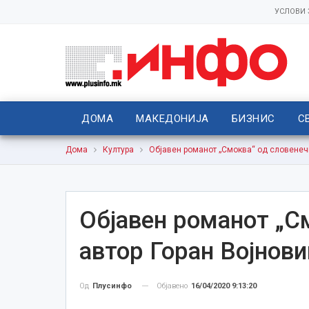
УСЛОВИ
ДОМА
МАКЕДОНИЈА
БИЗНИС
С
Дома
Култура
Објавен романот „Смоква“ од словенечк
Објавен романот „С
автор Горан Војнови
Објавено
16/04/2020 9:13:20
Од
Плусинфо