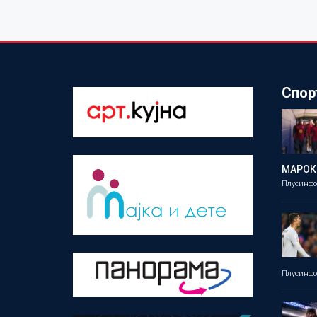
Спор
МАРОК
Плусинф
Плусинф