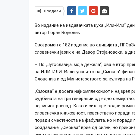
Сподели
Во издание на издавачката куќа „Или-Или“ ден
автор Горан Војновиќ.
Овој роман е 182 издание во едицијата „ПРОа
словенечки јазик е на Давор Стојановски, а ди
– По „Југославија, моја дежела“, ова е втор п
на ИЛИ-ИЛИ. Излегувањето на „Смоква“ финанси
Словенија и од Министерството за култура на 
„Смоква“ е досега најкомплексниот и најзрел р
судбината на три генерации од едно семејство
нејзиниот распад. Како и сите претходни роман
словенечка книжевност, првенствено поради тем
поради сместеноста на фабулата, но и поради 
создавање. „Смоква“ врие од силни, но прикрие
пука по шевовите, капе семејната сага во која