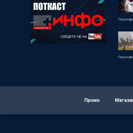
Плусинф
Плусинф
Промо
Магази