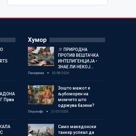
Хумор
ГО
ПРИРОДНА
ПРОТИВ ВЕШТАЧКА
ORTS
ИНТЕЛИГЕНЦИЈА •
ЗНАЕ ЛИ НЕКОЈ…
Панорама
02/08/2026
Зошто мажот е
МАДОНА
љубоморен на
Г Прва
момчето што
одржува базени?
Плусинфо
21/07/2026
КАЛА
Само македонски
С
танкер успеал да