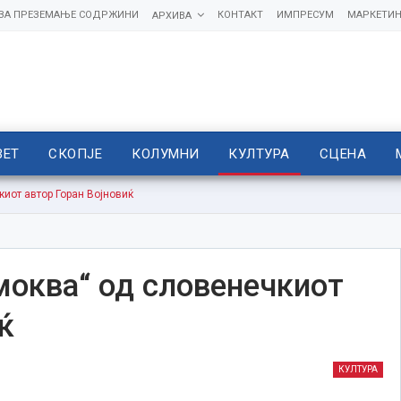
 ЗА ПРЕЗЕМАЊЕ СОДРЖИНИ
КОНТАКТ
ИМПРЕСУМ
МАРКЕТИН
АРХИВА
ВЕТ
СКОПЈЕ
КОЛУМНИ
КУЛТУРА
СЦЕНА
иот автор Горан Војновиќ
моква“ од словенечкиот
ќ
КУЛТУРА