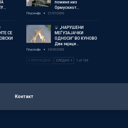
ЛА
помине низ
МУ…
Ормускиот…
Плусинфо
21/07/2026
О
„НАРУШЕНИ
ИТЕ СЕ
МЕЃУЗАЈАЧКИ
НОВСКИ
ОДНОСИ“ ВО КУНОВО
Два зајаци…
Плусинфо
24/05/2026
ПРЕТХОДНО
СЛЕДНО
1 of 169
р
Контакт