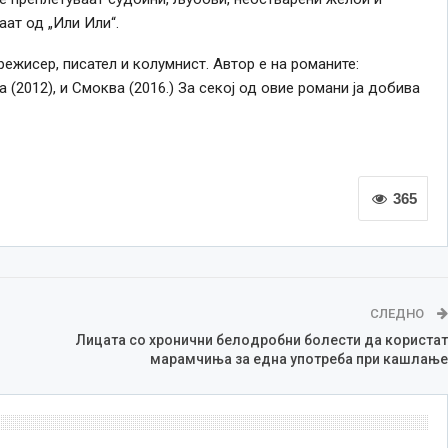
ат од „Или Или“.
ежисер, писател и колумнист. Автор е на романите:
а (2012), и Смоква (2016.) За секој од овие романи ја добива
365
СЛЕДНО
Лицата со хронични белодробни болести да користат
марамчиња за една употреба при кашлање