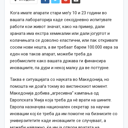
Кога имате апарати стари меѓу 10 и 23 години во
вашата лабораторија каде секојдневно испитувате
работи кои живот значат, како на пример, дали
храната има екстра хемикалии или дали јогуртот и
колачињата се доволно еластични, или пак откривате
сосем нови нешта, а ви требаат барем 100.000 евра за
еден нов таков апарат, можеби треба да
реобмислите како вашата држава ги финансира
иновациите, па дури и некој малку да ве поттурне.
Таква е ситуацијата со науката во Македонија, но
помошта ни доаѓа токму во вистинскиот момент.
Македонија добива „агресивна“ кампања од
Европската Унија која треба да нè врати на шините.
Европа назначува национален секретар за научни
иновации кој ќе треба да им помогне на бизнисите со
универзитетите каде иновациите се случуваат, а
можеби најважно, ќе им ја отвори вратата на