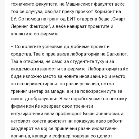
техничките факултети, на Машинскиот факултет веќе
тоа се случува, овојпат преку проекот Хоризонт на
ЕУ. Со помош на грант од ЕИТ отворена беше „Смарт
Лернинг Фектори“, а веќе навираат проектите и
конактите со фирмите.
– Со колегите успеавме да добиеме проект и
средства. Таа е прва ваква лабораторија на Балканот.
Таа е отворена, не само за студентите туку и за
академската јавност и за фирмите. Лабораторијата ќе
биде изложно место за новите иновцаии, но и место
за експериментирање за разни решенија, потоа
тренинг центар за млади, а и за повозрасни луѓе за
нивно дообразување. Веќе соработуваме со неколку
фирми кои ќе креираат свои тренинзи –
ентузијастички вели професорот Бојан Јованоски, а
неговиот колега асистент ни покажува како работи
хардверот на кој се прикачени разни иновативни
копчиња, капаци и софтвер поврзан со целиот