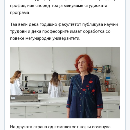
профил, ние според тоа ја менуваме студиската
програма.
Таа вели дека годишно факултетот публикува научни
трудови и дека професорите имаат соработка со
повеќе меѓународни универзитети.
На другата страна од комплексот кој ги сочинува