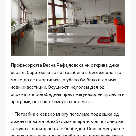
Професорката Весна Рафајловска ни открива дека
оваа лабораторија за прехранбена и биотехнологија
може да се амортизира, а убаво би било и да има
нови инвестиции. Всушност, најголем дел од
опремата е обезбедена преку меѓународни проекти и
програми, поточно Темпус програмата.
– Потребна е секако многу поголема поддршка од
државата за да обезбедиме апарати кои поточно ќе
кажуваат дали храната е безбедна. Осовременување
на опремата значи дека треба да се натпреваруваме