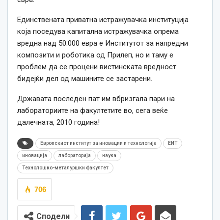
Eдинствената приватна истражувачка институција
која поседува капитална истражувачка опрема
вредна над 50.000 евра e Институтот за напредни
композити и роботика од Прилеп, но и таму е
проблем да се процени вистинската вредност
бидејќи дел од машините се застарени.
Државата последен пат им вбризгала пари на
лабораториите на факултетите во, сега веќе
далечната, 2010 година!
Европскиот институт за иновации и технологија
ЕИТ
иновација
лабораторија
наука
Технолошко-металуршки факултет
706
Сподели