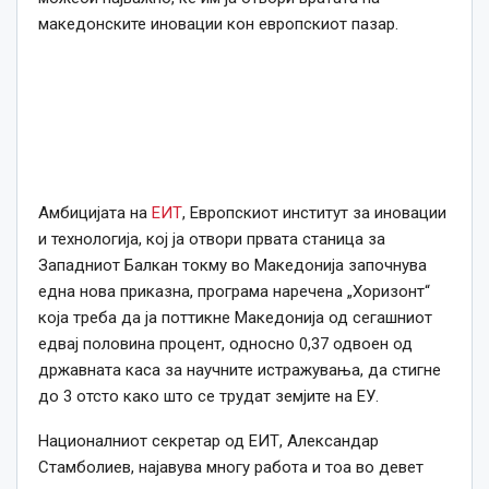
македонските иновации кон европскиот пазар.
Амбицијата на
ЕИТ
, Европскиот институт за иновации
и технологија, кој ја отвори првата станица за
Западниот Балкан токму во Македонија започнува
една нова приказна, програма наречена „Хоризонт“
која треба да ја поттикне Македонија од сегашниот
едвај половина процент, односно 0,37 одвоен од
државната каса за научните истражувања, да стигне
до 3 отсто како што се трудат земјите на ЕУ.
Националниот секретар од ЕИТ, Александар
Стамболиев, најавува многу работа и тоа во девет