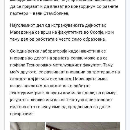
да се пријават и да влезат во конзорциум со разните
партнери – вели Стамболиев.
Најголемиот дел од истражувачката дејност во
Македонија се врши на факултетите во Скопје, но и
таму дел од работата е често само образовна.
Со една ретка лабораторија каде навистина се
иновира во делот на храната, сепак, може да се
пофали Технолошко-металуршкиот факултет. Таму,
меѓу другото, се развиваат иновации за третирање на
отпадот кој ја гуши околината. Новинарите имаа
шанса накратко да видат како работат
текстурометрите, апарати кои мерат дали, на пример,
јогуртот е леплив или каква текстура и вискозност
има она што го купуваме од продавница за да се
прехраниме.