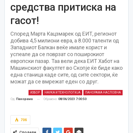
средства притиска на
гасот!
Според Марта Кацзмарек од ЕИТ, регионот
добива 4,5 милиoни евра, а 8.000 таленти од
Западниот Балкан веќе имале корист и
успеале да се поврзат со поширокиот
европски пазар. Таа вели дека ЕИТ Хабот на
Машинскиот факултет во Скопје ќе биде како
една станица каде сите, од сите сектори, ќе
можат да се вмрежат еден со друг.
ИЗБОР
НАУКА И ТЕХНОЛОГИЈА
ПАНОРАМА НАСЛОВНА
Објавено
08/06/2023 7:00:50
Од
Панорама
706
Сподели