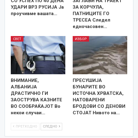
СО УСПЕХ ПО 40 ДЕНА
ЗАГЛАВИ НА ТРАЕКТ
УДАРИ ВРЗ РУСИЈА Ја
ЗА КОРЧУЛА,
проучивме вашата…
ПАТНИЦИТЕ ГО
ТРЕСЕА Следел
едночасовен…
СВЕТ
ИЗБОР
ВНИМАНИЕ,
ПРЕСУШИЈА
АЛБАНИЈА
БУНАРИТЕ ВО
ДРАСТИЧНО ГИ
ИСТОЧНА ХРВАТСКА,
ЗАОСТРУВА КАЗНИТЕ
НАТОВАРЕНИ
ВО СООБРАЌАЈОТ Во
БРОДОВИ СО ДЕНОВИ
некои случаи…
СТОЈАТ Нивото на…
ПРЕТХОДНО
СЛЕДНО