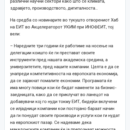
различни научни сектори како што се климата,
здравјето, производството, дигиталноста…
На средба со новинарите во тукушто отворениот Хаб
на ЕИТ во Акцелераторот УКИМ при ИНОФЕИТ, тој
вели:
– Наредните три години ќе работиме на носење на
делегации коишто ќе ги престават своите
инструменти пред нашата академска средина, а
универзитетите, пред нашите компании. Целта е да се
унапреди компетитивноста на европската економија,
да се зајакнат помалите економии. Програмата ќе
има многу повици кои ќе бидат наменети за бизнис-
заедницата, како да се приклучат во ланецот на
добавувачи кој го нуди токму ЕИТ, бидејќи вклучени
се илјадници компании кои постојано бараат начин
да ги понудат своите производи и услуги кои ги нудат
на европскиот пазар. Се надеваме дека
македонските компании ќе ја препознаат можноста