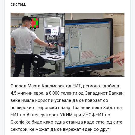
систем.
Според Марта Кацзмарек од ЕИТ, регионот добива
4,5 милини евра, а 8.000 таленти од Западниот Балкан
веќе имале корист и успеале да се поврзат со
поширокиот европски пазар. Таа вели дека Хабот на
ЕИТ во Акцелераторот УКИМ при ИНОФЕИТ во
Скопје ќе биде како една станица каде сите, од сите
сектори, ќе можат да се вмрежат еден со друг.