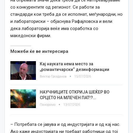
со конкурентите од регионот. Се работи за
стандарди кои треба да се исполнат, меѓународни, но
и лабораториски – објаснува Рафајловска и вели
дека лабораторија веќе има соработка со
македонски фирми.
Можеби ќе ве интересира
Кај науката нема место за
„романтичарски“ дезинформации
Виктор Грозданов
15/07/2026
​НАУЧНИЦИТЕ ОТКРИЈА ШЕЌЕР ВО
СРЦЕТО НА МЛЕЧЕН ПАТ!?…
Панорама
13/07/2026
– Потребата се јавува и од индустријата и од кај нас.
Ако каже индустријата ни требаат работници од тој