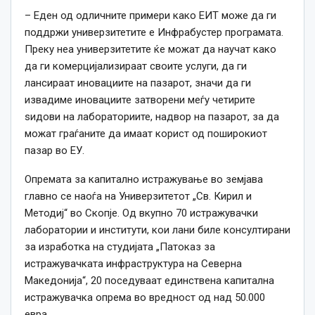
– Еден од одличните примери како ЕИТ може да ги
поддржи универзитетите е Инфрабустер програмата.
Преку неа универзитетите ќе можат да научат како
да ги комерцијализираат своите услуги, да ги
лансираат иновациите на пазарот, значи да ги
извадиме иновациите затворени меѓу четирите
ѕидови на лабораториите, надвор на пазарот, за да
можат граѓаните да имаат корист од поширокиот
пазар во ЕУ.
Опремата за капитално истражување во земјава
главно се наоѓа на Универзитетот „Св. Кирил и
Методиј“ во Скопје. Од вкупно 70 истражувачки
лаборатории и институти, кои лани биле консултирани
за изработка на студијата „Патоказ за
истражувачката инфраструктура на Северна
Македонија“, 20 поседуваат единствена капитална
истражувачка опрема во вредност од над 50.000
евра.