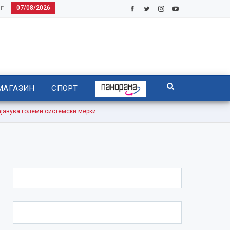
07/08/2026
Г
МАГАЗИН
СПОРТ
авува големи системски мерки