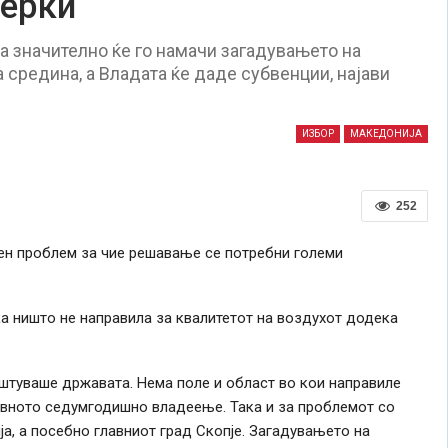
мерки
а значително ќе го намачи загадувањето на
 средина, а Владата ќе даде субвенции, најави
ИЗБОР
МАКЕДОНИЈА
252
ен проблем за чие решавање се потребни големи
ка ништо не направила за квалитетот на воздухот додека
штуваше државата. Нема поле и област во кои направиле
ивното седумгодишно владеење. Така и за проблемот со
а, а посебно главниот град Скопје. Загадувањето на