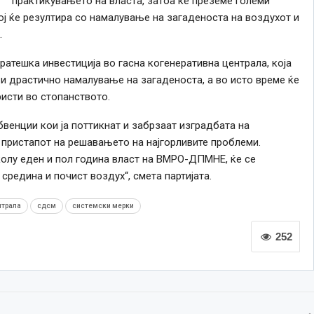
практикувањето на власта, затоа ќе преземе големи
ој ќе резултира со намалување на загаденоста на воздухот и
.
стратешка инвестиција во гасна когенеративна централа, која
 и драстично намалување на загаденоста, а во исто време ќе
ристи во стопанството.
бвенции кои ја поттикнат и забрзаат изградбата на
во пристапот на решавањето на најгорливите проблеми.
колу еден и пол година власт на ВМРО-ДПМНЕ, ќе се
средина и почист воздух“, смета партијата.
нтрала
сдсм
системски мерки
252