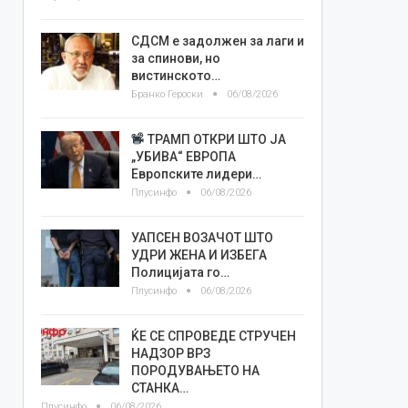
СДСМ е задолжен за лаги и
за спинови, но
вистинското…
Бранко Героски
06/08/2026
ТРАМП ОТКРИ ШТО ЈА
„УБИВА“ ЕВРОПА
Европските лидери…
Плусинфо
06/08/2026
УАПСЕН ВОЗАЧОТ ШТО
УДРИ ЖЕНА И ИЗБЕГА
Полицијата го…
Плусинфо
06/08/2026
ЌЕ СЕ СПРОВЕДЕ СТРУЧЕН
НАДЗОР ВРЗ
ПОРОДУВАЊЕТО НА
СТАНКА…
Плусинфо
06/08/2026