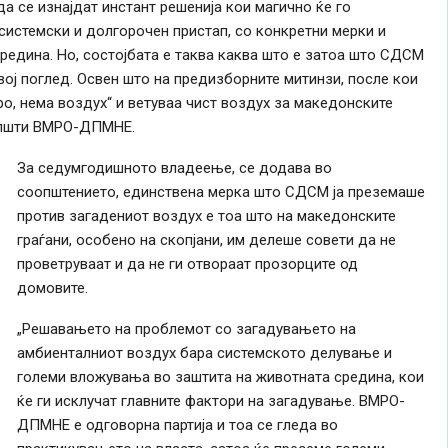
да се изнајдат инстант решенија кои магично ќе го
 системски и долгорочен пристап, со конкретни мерки и
едина. Но, состојбата е таква каква што е затоа што СДСМ
вој поглед. Освен што на предизборните митинзи, после кои
ајро, нема воздух“ и ветуваа чист воздух за македонските
оопшти ВМРО-ДПМНЕ.
За седумгодишното владеење, се додава во
соопштението, единствена мерка што СДСМ ја преземаше
против загадениот воздух е тоа што на македонските
граѓани, особено на скопјани, им делеше совети да не
проветруваат и да не ги отвораат прозорците од
домовите.
„Решавањето на проблемот со загадувањето на
амбиенталниот воздух бара системското делување и
големи вложувања во заштита на животната средина, кои
ќе ги исклучат главните фактори на загадување. ВМРО-
ДПМНЕ е одговорна партија и тоа се гледа во