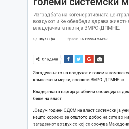
големи системски 
Изградбата на когенеративната централ
воздухот и ќе обезбеди здрава животна
владејачката партија ВМРО-ДПМНЕ.
Објавено
14/11/2024 9:33:40
Од
Плусинфо
Сподели
Загадувањето на воздухот е голем и комплекс
комплексни мерки, соопшти ВМРО-ДПМНЕ. ж
Владејачката партија ја обвини опозицијата де
беше на власт.
„Седум години СДСМ на власт системски ја уни
нешто корисно за општото добро на сите во н
загадениот воздух со кој се соочува Македониј