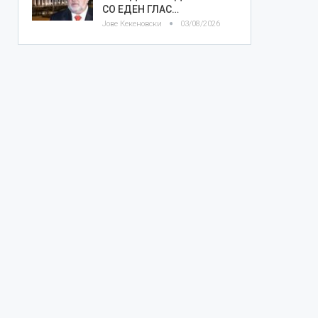
СО ЕДЕН ГЛАС…
Јове Кекеновски
03/08/2026