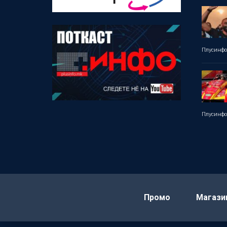
Плусинф
Плусинф
Промо
Магази