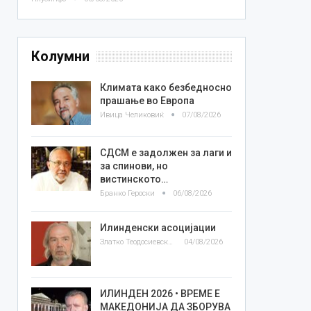
Колумни
Климата како безбедносно
прашање во Европа
Ивица Челиковиќ
07/08/2026
СДСМ е задолжен за лаги и
за спинови, но
вистинското…
Бранко Героски
06/08/2026
Илинденски асоцијации
Златко Теодосиевски
04/08/2026
ИЛИНДЕН 2026 • ВРЕМЕ Е
МАКЕДОНИЈА ДА ЗБОРУВА