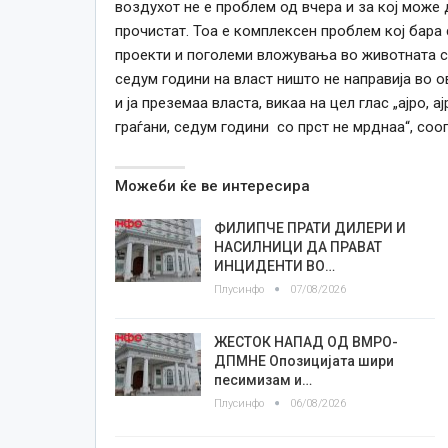
воздухот не е проблем од вчера и за кој може 
прочистат. Тоа е комплексен проблем кој бара
проекти и поголеми вложувања во животната ср
седум години на власт ништо не направија во о
и ја преземаа власта, викаа на цел глас „ајро, 
граѓани, седум години со прст не мрднаа“, с
Можеби ќе ве интересира
ФИЛИПЧЕ ПРАТИ ДИЛЕРИ И
НАСИЛНИЦИ ДА ПРАВАТ
ИНЦИДЕНТИ ВО…
Плусинфо
07/08/2026
ЖЕСТОК НАПАД ОД ВМРО-
ДПМНЕ Опозицијата шири
песимизам и…
Плусинфо
06/08/2026