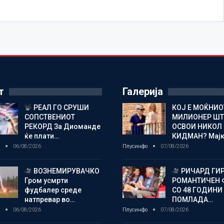
т
Галерија
РЕАЛ ГО СРУШИ
КОЈ Е МОЌНИО
СОПСТВЕНИОТ
МИЛИОНЕР ШТ
РЕКОРД За Диоманде
ОСВОИ НИКОЛ
ќе плати…
КИДМАН? Мај
о
06/08/2026
Плусинфо
07/08/2026
ВОЗНЕМИРУВАЧКО
РИЧАРД ГИР
Гром усмрти
РОМАНТИЧЕН
фудбалер среде
СО 48 ГОДИНИ
натпревар во…
ПОМЛАДА…
о
06/08/2026
Плусинфо
07/08/2026