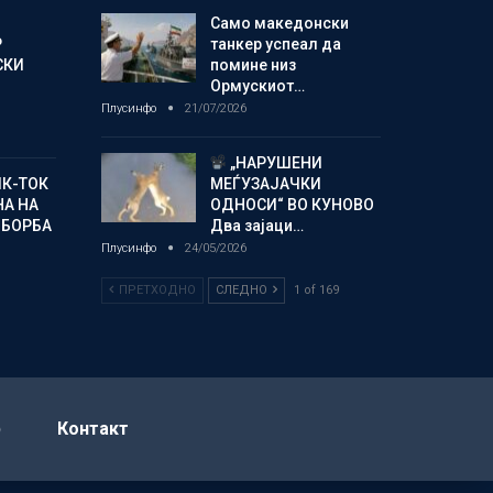
Само македонски
Р
танкер успеал да
СКИ
помине низ
Ормускиот…
Плусинфо
21/07/2026
„НАРУШЕНИ
ИК-ТОК
МЕЃУЗАЈАЧКИ
А НА
ОДНОСИ“ ВО КУНОВО
 БОРБА
Два зајаци…
Плусинфо
24/05/2026
ПРЕТХОДНО
СЛЕДНО
1 of 169
р
Контакт