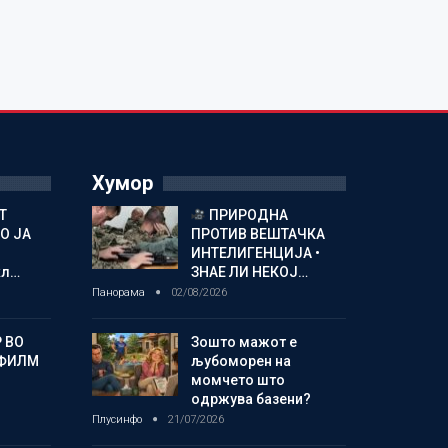
Хумор
Т
ПРИРОДНА
О ЈА
ПРОТИВ ВЕШТАЧКА
ИНТЕЛИГЕНЦИЈА •
кл…
ЗНАЕ ЛИ НЕКОЈ…
Панорама
02/08/2026
 ВО
Зошто мажот е
 ФИЛМ
љубоморен на
момчето што
одржува базени?
Плусинфо
21/07/2026