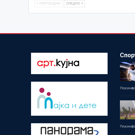
ПРЕТХОДНО
СЛЕДНО
Спор
Плусинф
Плусинф