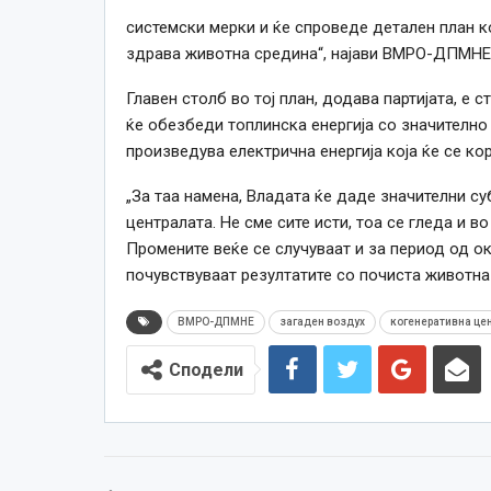
системски мерки и ќе спроведе детален план к
здрава животна средина“, најави ВМРО-ДПМНЕ
Главен столб во тој план, додава партијата, е 
ќе обезбеди топлинска енергија со значително
произведува електрична енергија која ќе се ко
„За таа намена, Владата ќе даде значителни су
централата. Не сме сите исти, тоа се гледа и 
Промените веќе се случуваат и за период од о
почувствуваат резултатите со почиста животна 
ВМРО-ДПМНЕ
загаден воздух
когенеративна це
Сподели