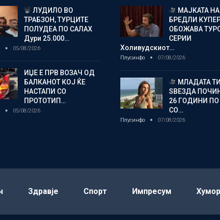
ЛУДИЛО ВО
МАЈКАТА НА
ТРАБЗОН, ТУРЦИТЕ
БРЕДЛИ КУПЕ
ПОЛУДЕА ПО САЛАХ
ОБОЖАВА ТУР
Дури 25.000…
СЕРИИ
Холивудскиот…
о
05/08/2026
Плусинфо
07/08/2026
ИЏЕ Е ПРВ ВОЗАЧ ОД
БАЛКАНОТ КОЈ ЌЕ
МЛАДАТА Т
НАСТАПИ СО
ЅВЕЗДА ПОЧИН
ПРОТОТИП…
26 ГОДИНИ ПО
СО…
о
05/08/2026
Плусинфо
07/08/2026
н
Здравје
Спорт
Импресум
Хумо