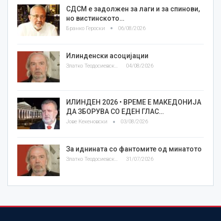
СДСМ е задолжен за лаги и за спинови,
но вистинското…
Бранко Героски
06/08/2026
Илинденски асоцијации
Златко Теодосиевски
04/08/2026
ИЛИНДЕН 2026 • ВРЕМЕ Е МАКЕДОНИЈА
ДА ЗБОРУВА СО ЕДЕН ГЛАС…
Јове Кекеновски
03/08/2026
За иднината со фантомите од минатото
Златко Теодосиевски
31/07/2026