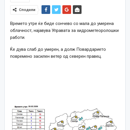
Сподели
Времето утре ќе биде сончево со мала до умерена
облачност, најавува Управата за хидрометеоролошки
работи.
Ќе дува слаб до умерен, а долж Повардарието
повремено засилен ветер од северен правец.