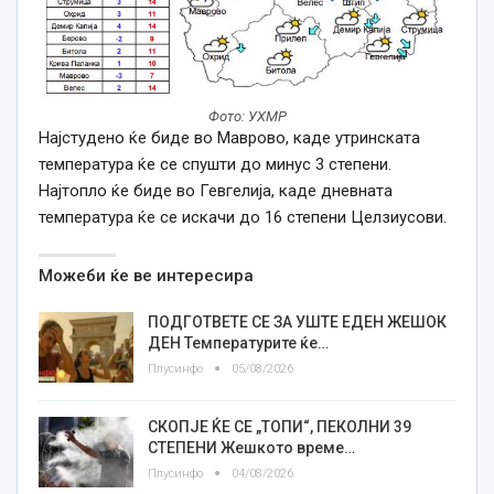
Фото: УХМР
Најстудено ќе биде во Маврово, каде утринската
температура ќе се спушти до минус 3 степени.
Најтопло ќе биде во Гевгелија, каде дневната
температура ќе се искачи до 16 степени Целзиусови.
Можеби ќе ве интересира
ПОДГОТВЕТЕ СЕ ЗА УШТЕ ЕДЕН ЖЕШОК
ДЕН Температурите ќе…
Плусинфо
05/08/2026
СКОПЈЕ ЌЕ СЕ „ТОПИ“, ПЕКОЛНИ 39
СТЕПЕНИ Жешкото време…
Плусинфо
04/08/2026