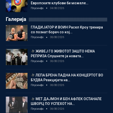
Европските клубови би можеле…
Плусинфо
04/08/2026
Галерија
ГЛАДИЈАТОР И ВОИН Расел Кроу тренира
со познат борач со кој…
Плусинфо
06/08/2026
ЖИВЕЈ ГО ЖИВОТОТ ЗАШТО НЕМА
РЕПРИЗА Слушнете ја новата…
Плусинфо
06/08/2026
ЛЕПА БРЕНА ПАДНА НА КОНЦЕРТОТ ВО
БУДВА Реакцијата на…
Плусинфо
06/08/2026
МЕТ ДАЈМОН И БЕН АФЛЕК ОСТАНАЛЕ
ШВОРЦ ПО УСПЕХОТ НА…
Плусинфо
06/08/2026