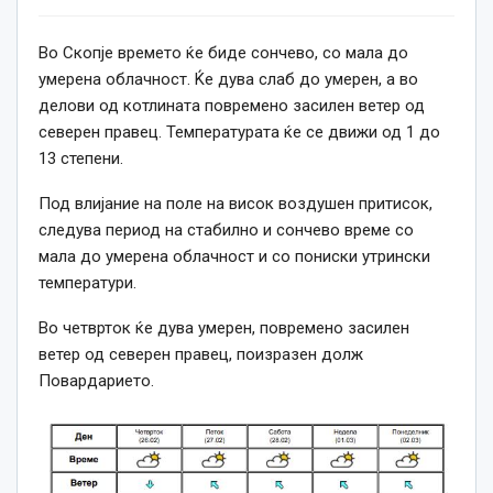
Во Скопје времето ќе биде сончево, со мала до
умерена облачност. Ќе дува слаб до умерен, а во
делови од котлината повремено засилен ветер од
северен правец. Температурата ќе се движи од 1 до
13 степени.
Под влијание на поле на висок воздушен притисок,
следува период на стабилно и сончево време со
мала до умерена облачност и со пониски утрински
температури.
Во четврток ќе дува умерен, повремено засилен
ветер од северен правец, поизразен долж
Повардарието.