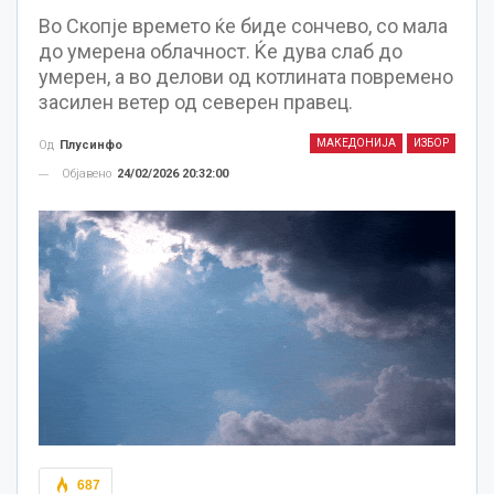
Во Скопје времето ќе биде сончево, со мала
до умерена облачност. Ќе дува слаб до
умерен, а во делови од котлината повремено
засилен ветер од северен правец.
МАКЕДОНИЈА
ИЗБОР
Од
Плусинфо
Објавено
24/02/2026 20:32:00
687