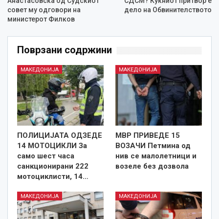
Анастасовска од Судскиот
СДСМ? Куќниот притвор е
совет му одговори на
дело на Обвинителството
министерот Филков
Поврзани содржини
МАКЕДОНИЈА
МАКЕДОНИЈА
ПОЛИЦИЈАТА ОДЗЕДЕ
МВР ПРИВЕДЕ 15
14 МОТОЦИКЛИ За
ВОЗАЧИ Петмина од
само шест часа
нив се малолетници и
санкционирани 222
возеле без дозвола
мотоциклисти, 14…
МАКЕДОНИЈА
МАКЕДОНИЈА