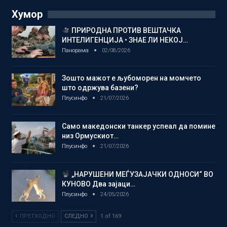
Хумор
ПРИРОДНА ПРОТИВ ВЕШТАЧКА
ИНТЕЛИГЕНЦИЈА • ЗНАЕ ЛИ НЕКОЈ…
Панорама
02/08/2026
Зошто мажот е љубоморен на момчето
што одржува базени?
Плусинфо
21/07/2026
Само македонски танкер успеал да помине
низ Ормускиот…
Плусинфо
21/07/2026
„НАРУШЕНИ МЕЃУЗАЈАЧКИ ОДНОСИ“ ВО
КУНОВО Два зајаци…
Плусинфо
24/05/2026
ПРЕТХОДНО
СЛЕДНО
1 of 169