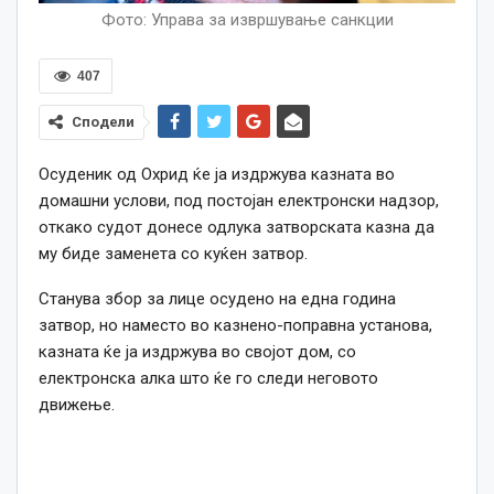
Фото: Управа за извршување санкции
407
Сподели
Осуденик од Охрид ќе ја издржува казната во
домашни услови, под постојан електронски надзор,
откако судот донесе одлука затворската казна да
му биде заменета со куќен затвор.
Станува збор за лице осудено на една година
затвор, но наместо во казнено-поправна установа,
казната ќе ја издржува во својот дом, со
електронска алка што ќе го следи неговото
движење.