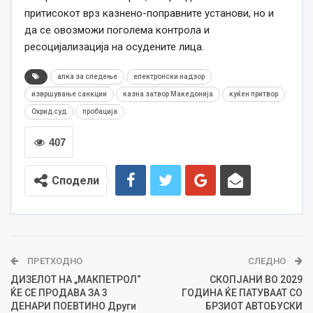
притисокот врз казнено-поправните установи, но и
да се овозможи поголема контрола и
ресоцијализација на осудените лица.
алка за следење
електронски надзор
извршување санкции
казна затвор Македонија
куќен притвор
Охрид суд
пробација
407
Сподели
ПРЕТХОДНО
СЛЕДНО
ДИЗЕЛОТ НА „МАКПЕТРОЛ“
СКОПЈАНИ ВО 2029
ЌЕ СЕ ПРОДАВА ЗА 3
ГОДИНА ЌЕ ПАТУВААТ СО
ДЕНАРИ ПОЕВТИНО Други
БРЗИОТ АВТОБУСКИ