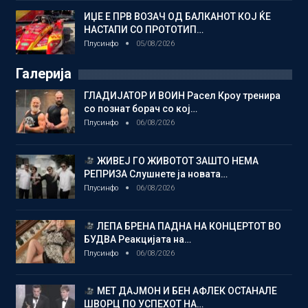
ИЏЕ Е ПРВ ВОЗАЧ ОД БАЛКАНОТ КОЈ ЌЕ
НАСТАПИ СО ПРОТОТИП…
Плусинфо
05/08/2026
Галерија
ГЛАДИЈАТОР И ВОИН Расел Кроу тренира
со познат борач со кој…
Плусинфо
06/08/2026
ЖИВЕЈ ГО ЖИВОТОТ ЗАШТО НЕМА
РЕПРИЗА Слушнете ја новата…
Плусинфо
06/08/2026
ЛЕПА БРЕНА ПАДНА НА КОНЦЕРТОТ ВО
БУДВА Реакцијата на…
Плусинфо
06/08/2026
МЕТ ДАЈМОН И БЕН АФЛЕК ОСТАНАЛЕ
ШВОРЦ ПО УСПЕХОТ НА…