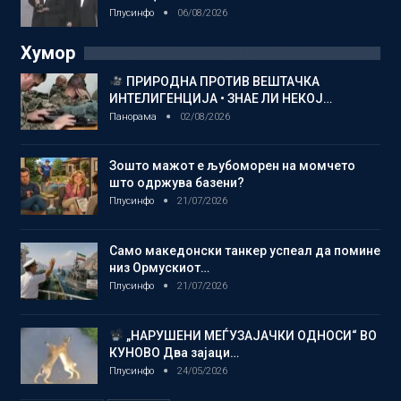
Плусинфо
06/08/2026
Хумор
ПРИРОДНА ПРОТИВ ВЕШТАЧКА
ИНТЕЛИГЕНЦИЈА • ЗНАЕ ЛИ НЕКОЈ…
Панорама
02/08/2026
Зошто мажот е љубоморен на момчето
што одржува базени?
Плусинфо
21/07/2026
Само македонски танкер успеал да помине
низ Ормускиот…
Плусинфо
21/07/2026
„НАРУШЕНИ МЕЃУЗАЈАЧКИ ОДНОСИ“ ВО
КУНОВО Два зајаци…
Плусинфо
24/05/2026