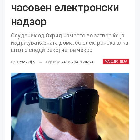
часовен електронски
надзор
Осуденик од Охрид наместо во затвор ќе ја
издржува казната дома, со електронска алка
што го следи секој негов чекор.
МАКЕДОНИЈА
Објавено
24/03/2026 15:07:24
Од
Плусинфо