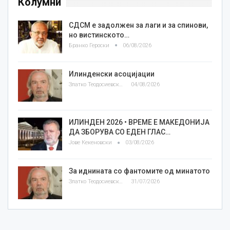
Колумни
СДСМ е задолжен за лаги и за спинови,
но вистинското…
Бранко Героски
06/08/2026
Илинденски асоцијации
Златко Теодосиевски
04/08/2026
ИЛИНДЕН 2026 • ВРЕМЕ Е МАКЕДОНИЈА
ДА ЗБОРУВА СО ЕДЕН ГЛАС…
Јове Кекеновски
03/08/2026
За иднината со фантомите од минатото
Златко Теодосиевски
31/07/2026