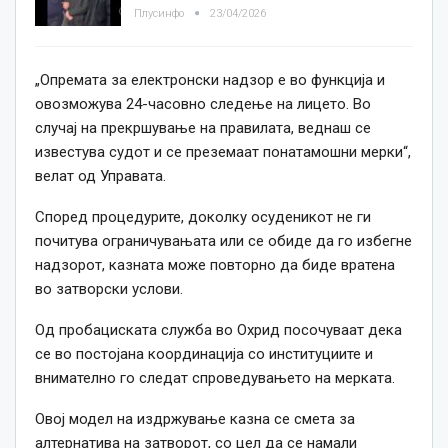
Плусинфо
23/04/2026
„Опремата за електронски надзор е во функција и
овозможува 24-часовно следење на лицето. Во
случај на прекршување на правилата, веднаш се
известува судот и се преземаат понатамошни мерки“,
велат од Управата.
Според процедурите, доколку осуденикот не ги
почитува ограничувањата или се обиде да го избегне
надзорот, казната може повторно да биде вратена
во затворски услови.
Од пробациската служба во Охрид посочуваат дека
се во постојана координација со институциите и
внимателно го следат спроведувањето на мерката.
Овој модел на издржување казна се смета за
алтернатива на затворот, со цел да се намали