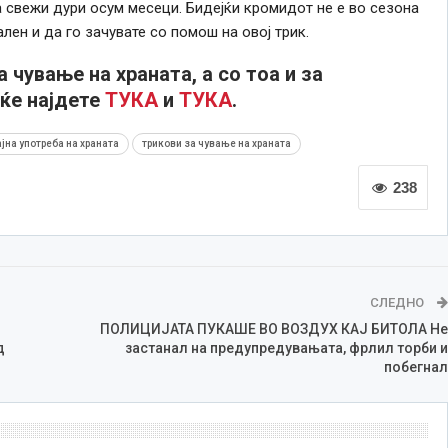
а свежи дури осум месеци. Бидејќи кромидот не е во сезона
лен и да го зачувате со помош на овој трик.
чување на храната, а со тоа и за
ќе најдете
ТУКА
и
ТУКА
.
јна употреба на храната
трикови за чување на храната
238
СЛЕДНО
ПОЛИЦИЈАТА ПУКАШЕ ВО ВОЗДУХ КАЈ БИТОЛА Не
д
застанал на предупредувањата, фрлил торби и
побегнал