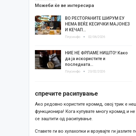
Можеби ќе ве интересира
ВО РЕСТОРАНИТЕ ШИРУМ ЕУ
НЕМА ВЕЌЕ КЕСИЧКИ МАЈОНЕЗ
И КЕЧАП…
Плусинфо
02/06/2026
НИЕ НЕ ФРЛАМЕ НИШТО! Како
да ја искористите и
последната…
Плусинфо
20/02/2026
спречите расипување
Ако редовно користите кромид, овој трик е неш
функционира! Кога купувате многу кромид и не
се заштити од расипување.
Ставете ги во хулахопки и врзувајте ги јазлите