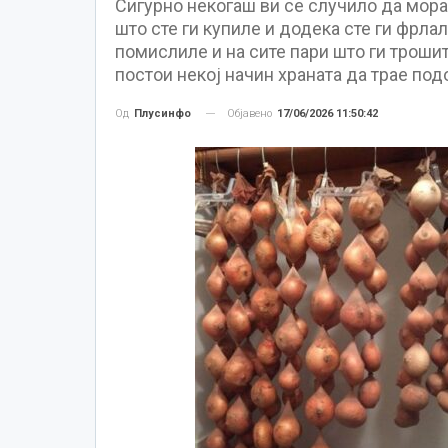
Сигурно некогаш ви се случило да мора
што сте ги купиле и додека сте ги фрла
помислиле и на сите пари што ги трошит
постои некој начин храната да трае подо
Објавено
17/06/2026 11:50:42
Од
Плусинфо