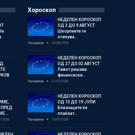
Хороскоп
НЕДЕЛЕН ХОРОСКОП
ОТ
ОД 3 ДО 9 АВГУСТ
На
Шкорпиите ги
а
очекува…
Панорама
03/08/2026
НЕДЕЛЕН ХОРОСКОП
ОД
ОД 27 ДО 02 АВГУСТ
СТЕ
Лавот решава
РКОВ
финансиски…
Панорама
27/07/2026
НЕДЕЛЕН ХОРОСКОП
ИМЕ,
ОД 13 ДО 19 ЈУЛИ
 ПРЕД
Близнаците ќе
ИЕ…
плаќаат…
7/2026
Панорама
13/07/2026
ОВДЕН,
НЕДЕЛЕН ХОРОСКОП