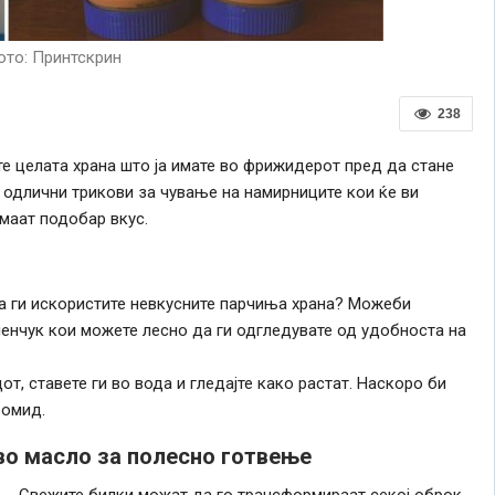
то: Принтскрин
238
ите целата храна што ја имате во фрижидерот пред да стане
е одлични трикови за чување на намирниците кои ќе ви
имаат подобар вкус.
а ги искористите невкусните парчиња храна? Можеби
ленчук кои можете лесно да ги одгледувате од удобноста на
т, ставете ги во вода и гледајте како растат. Наскоро би
ромид.
во масло за полесно готвење
Свежите билки можат да го трансформираат секој оброк,