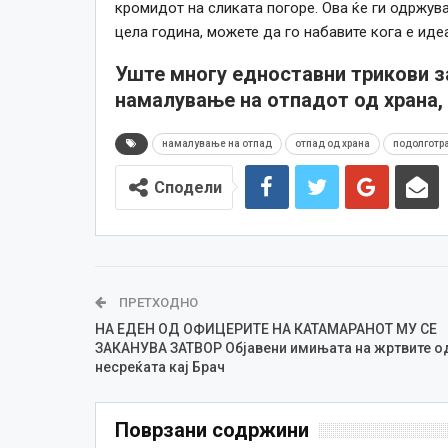
кромидот на сликата погоре. Ова ќе ги одржув
цела година, можете да го набавите кога е идеа
Уште многу едноставни трикови за 
намалување на отпадот од храна, 
намалување на отпад
отпад од храна
подолготра
Сподели
ПРЕТХОДНО
НА ЕДЕН ОД ОФИЦЕРИТЕ НА КАТАМАРАНОТ МУ СЕ
ЗАКАНУВА ЗАТВОР Објавени имињата на жртвите о
несреќата кај Брач
Поврзани содржини