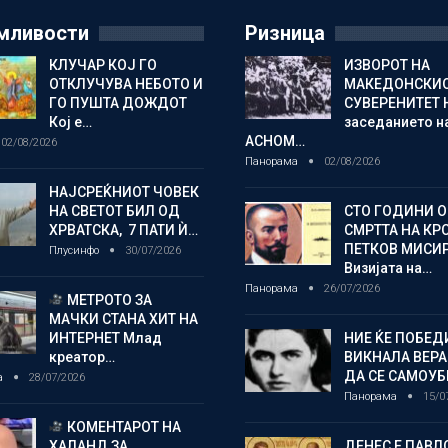
мливости
Ризница
КЛУЧАР КОЈ ГО
ИЗВОРОТ НА
ОТКЛУЧУВА НЕБОТО И
МАКЕДОНСКИ
ГО ПУШТА ДОЖДОТ
СУВЕРЕНИТЕТ 
Кој е…
заседанието н
АСНОМ…
02/08/2026
Панорама
02/08/2026
НАЈСРЕЌНИОТ ЧОВЕК
НА СВЕТОТ БИЛ ОД
СТО ГОДИНИ 
ХРВАТСКА, 7 ПАТИ Ѝ…
СМРТТА НА КР
ПЕТКОВ МИСИ
Плусинфо
30/07/2026
Визијата на…
Панорама
26/07/2026
МЕТРОТО ЗА
МАЧКИ СТАНА ХИТ НА
ИНТЕРНЕТ Млад
НИЕ ЌЕ ПОБЕД
креатор…
ВИКНАЛА ВЕРА
ДА СЕ САМОУБ
а
28/07/2026
Панорама
15/0
КОМЕНТАРОТ НА
ХАЛАНД ЗА
ДЕНЕС Е ПАВЛ