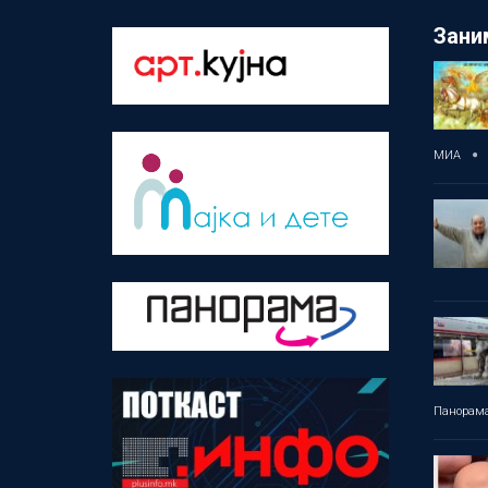
Зани
МИА
Панорам