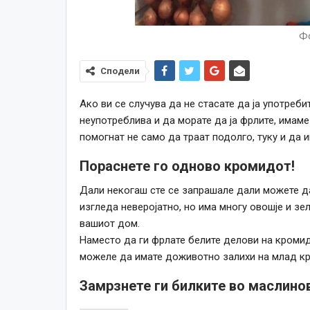
Фо
Сподели
Ако ви се случува да не стасате да ја употреб
неупотреблива и да морате да ја фрлите, имам
помогнат не само да траат подолго, туку и да 
Пораснете го одново кромидот!
Дали некогаш сте се запрашале дали можете д
изгледа неверојатно, но има многу овошје и зе
вашиот дом.
Наместо да ги фрлате белите делови на кромидо
можеле да имате доживотно залихи на млад к
Замрзнете ги билките во маслино