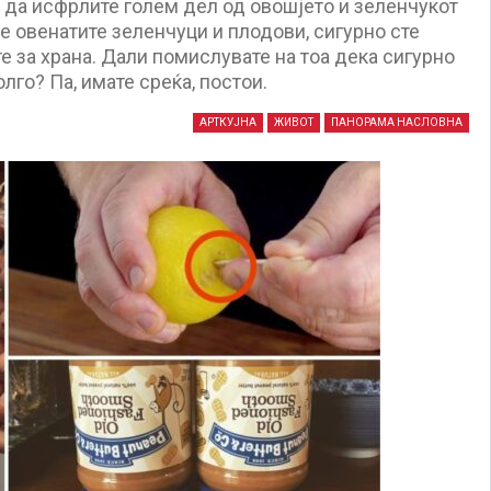
 да исфрлите голем дел од овошјето и зеленчукот
ле овенатите зеленчуци и плодови, сигурно сте
е за храна. Дали помислувате на тоа дека сигурно
лго? Па, имате среќа, постои.
АРТКУЈНА
ЖИВОТ
ПАНОРАМА НАСЛОВНА