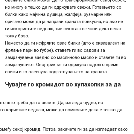
но многу е тешко да ги одржувате свежи. Готвењето со
билки како мајчина душица, жалфија, рузмарин или
оригано може да ја направи храната повкусна, но ако не
ги искористите веднаш, тие секогаш се чини дека венат
толку брзо.
Наместо да ги исфрлите овие билки (што е еквивалент на
фрлање пари во ѓубре), ставете ги во садови за
замрзнување заедно со маслиново масло и ставете ги во
замрзнувачот. Овој трик ќе ги одржува подолго време
свежи и го олеснува подготвувањето на храната.
Чувајте го кромидот во хулахопки за да
то што треба да го знаете. Да, изгледа чудно, но
 го користите веднаш, може да помислите дека е тешко да
 помеѓу секој кромид. Потоа, закачете ги за да изгледаат како