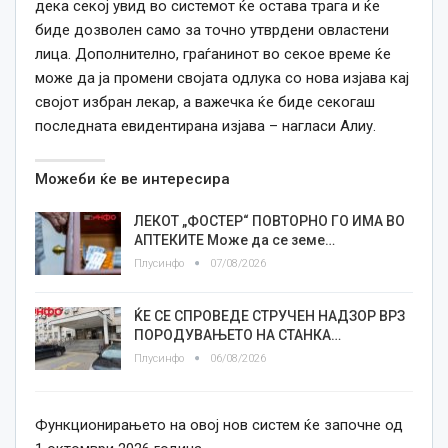
дека секој увид во системот ќе остава трага и ќе
биде дозволен само за точно утврдени овластени
лица. Дополнително, граѓанинот во секое време ќе
може да ја промени својата одлука со нова изјава кај
својот избран лекар, а важечка ќе биде секогаш
последната евидентирана изјава – нагласи Алиу.
Можеби ќе ве интересира
ЛЕКОТ „ФОСТЕР“ ПОВТОРНО ГО ИМА ВО
АПТЕКИТЕ Може да се земе…
Плусинфо
07/08/2026
ЌЕ СЕ СПРОВЕДЕ СТРУЧЕН НАДЗОР ВРЗ
ПОРОДУВАЊЕТО НА СТАНКА…
Плусинфо
06/08/2026
Функционирањето на овој нов систем ќе започне од