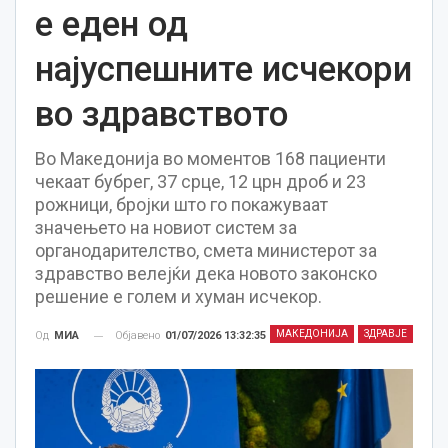
е еден од
најуспешните исчекори
во здравството
Во Македонија во моментов 168 пациенти
чекаат бубрег, 37 срце, 12 црн дроб и 23
рожници, бројки што го покажуваат
значењето на новиот систем за
органодарителство, смета министерот за
здравство велејќи дека новото законско
решение е голем и хуман исчекор.
МАКЕДОНИЈА
ЗДРАВЈЕ
Објавено
01/07/2026 13:32:35
Од
МИА