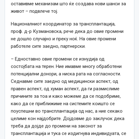
оставивме механизам што ќе создава нови шанси за
живот – подвлече тој.
Националниот координатор за трансплантација,
проф. д-р Кузмановска, рече дека до овие промени
не дошло случајно и преку ноќ. На овие промени
работеле сите заедно, партнерски.
– Едноставно овие промени се изнудија од
состојбата на терен. Ние имавме многу обработени
потенцијални донори, а ниска рата на согласности.
Седнавме сите заедно од медицински аспект, од
правен аспект, од хуман аспект, да ги размислиме
причините за тоа и како можеме да се подобриме,
како да се приближиме на системите коишто се
поуспешни во трансплантација од нас, а ние секако
целиме кон најдобрите. Дојдовме до заклучок дека
треба да дојде до промени на законот за
трансплантација и тука се издигнува индивидуата, се