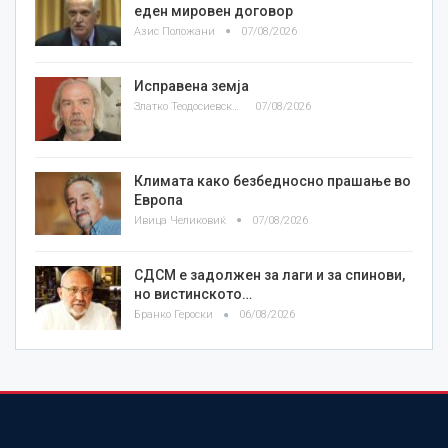
еден мировен договор
Азис Положани
07/08/2026
Исправена земја
Златко Теодосиевски
07/08/2026
Климата како безбедносно прашање во
Европа
Ивица Челиковиќ
07/08/2026
СДСМ е задолжен за лаги и за спинови,
но вистинското…
Бранко Героски
06/08/2026