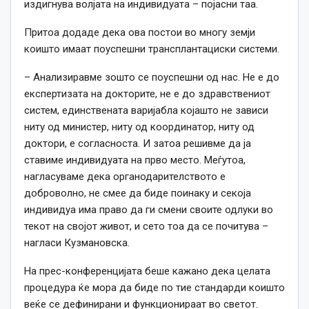
издигнува волјата на индивидуата – појасни таа.
Притоа додаде дека ова постои во многу земји
коишто имаат поуспешни трансплантациски системи.
– Анализиравме зошто се поуспешни од нас. Не е до
експертизата на докторите, не е до здравствениот
систем, единствената варијабла којашто не зависи
ниту од министер, ниту од координатор, ниту од
доктори, е согласноста. И затоа решивме да ја
ставиме индивидуата на прво место. Меѓутоа,
нагласуваме дека органодарителството е
доброволно, не смее да биде поинаку и секоја
индивидуа има право да ги смени своите одлуки во
текот на својот живот, и сето тоа да се почитува –
нагласи Кузмановска.
На прес-конференцијата беше кажано дека целата
процедура ќе мора да биде по тие стандарди коишто
веќе се дефинирани и функционираат во светот.