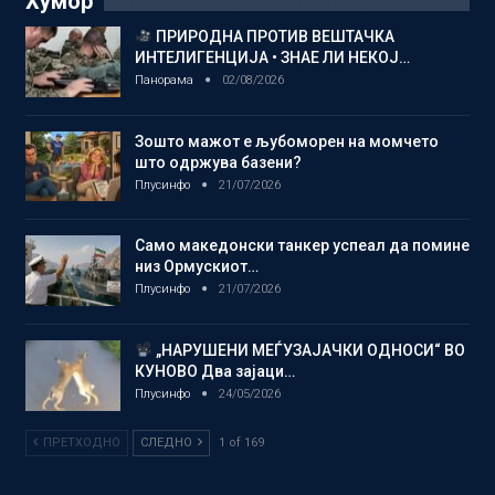
Хумор
ПРИРОДНА ПРОТИВ ВЕШТАЧКА
ИНТЕЛИГЕНЦИЈА • ЗНАЕ ЛИ НЕКОЈ…
Панорама
02/08/2026
Зошто мажот е љубоморен на момчето
што одржува базени?
Плусинфо
21/07/2026
Само македонски танкер успеал да помине
низ Ормускиот…
Плусинфо
21/07/2026
„НАРУШЕНИ МЕЃУЗАЈАЧКИ ОДНОСИ“ ВО
КУНОВО Два зајаци…
Плусинфо
24/05/2026
ПРЕТХОДНО
СЛЕДНО
1 of 169