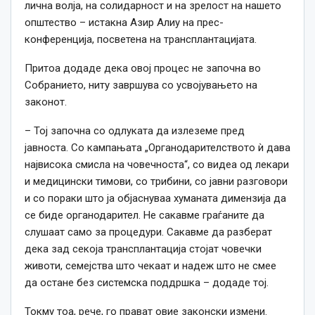
лична волја, на солидарност и на зрелост на нашето
општество – истакна Азир Алиу на прес-
конференција, посветена на трансплантацијата.
Притоа додаде дека овој процес не започна во
Собранието, ниту завршува со усвојувањето на
законот.
– Тој започна со одлуката да излеземе пред
јавноста. Со кампањата „Органодарителството ѝ дава
највисока смисла на човечноста“, со видеа од лекари
и медицински тимови, со трибини, со јавни разговори
и со пораки што ja објаснуваа хуманата димензија да
се биде органодарител. Не сакавме граѓаните да
слушаат само за процедури. Сакавме да разберат
дека зад секоја трансплантација стојат човечки
животи, семејства што чекаат и надеж што не смее
да остане без системска поддршка – додаде тој.
Токму тоа, рече, го прават овие законски измени.