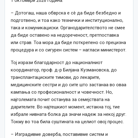
1 октомври 2026 година.
– Дотогаш, наша обврска е сè да биде безбедно и
подготвено, и тоа како технички и институционално,
така и комуникациски. Органодарителството не смее
да биде оставено на недореченост, претпоставка
или страв. Тоа мора да биде поткрепено со прецизна
процедура и со сигурен систем – нагласи министерот.
Тој изрази благодарност до националниот
координатор, проф. д-р Билјана Кузмановска, до
трансплантациските тимови, до лекарите,
медицинските сестри и до сите што застанаа во оваа
кампања со професионалност и човечност. Но,
најголемата почит останува за семејствата на
дарителите. Во најтешкиот момент, истакна тој, тие
избрале нивната болка да значи надеж за некој друг.
Токму во тоа билa суштината на целиот овој процес.
– Изградивме доверба, поставивме систем и