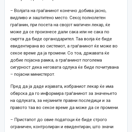
– Волјата на граѓанинот конечно добива јасно,
видливо и заштитено место. Секој полнолетен
граѓанин, при посета на својот матичен лекар, ќе
може да се произнесе дали сака или не сака по
смртта да биде органодарител. Таа волја ќе биде
евидентирана во системот, а граѓанинот ќе може во
секое време да ја промени. Со тоа, државата ќе
добие појасна рамка, а граѓанинот поголема
сигурност дека неговата одлука ќе биде почитувана
– појасни министерот.
Пред да ја даде изјавата, избраниот лекар ќе има
обврска да го информира граѓанинот за значењето
на одлуката, за нејзините правни последици и за
правото таа во секое време да може да се промени.
– Пристапот до овие податоци ќе биде строго
ограничен, контролиран и евидентиран, што значи