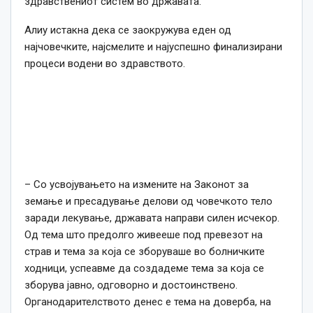
здравствениот систем во државата.
Алиу истакна дека се заокружува еден од
најчовечките, најсмелите и најуспешно финализирани
процеси водени во здравството.
– Со усвојувањето на измените на Законот за
земање и пресадување делови од човечкото тело
заради лекување, државата направи силен исчекор.
Од тема што предолго живееше под превезот на
страв и тема за која се зборуваше во болничките
ходници, успеавме да создадеме тема за која се
зборува јавно, одговорно и достоинствено.
Органодарителството денес е тема на доверба, на