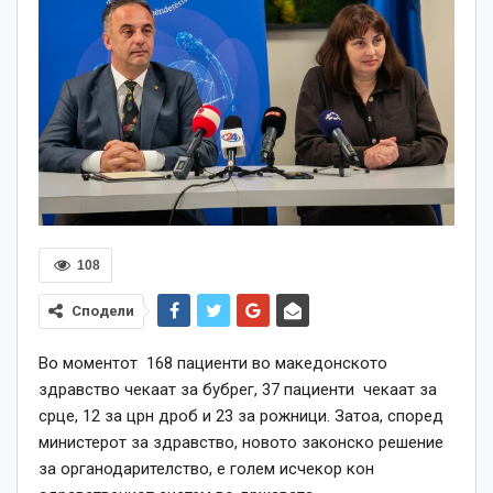
108
Сподели
Во моментот 168 пациенти во македонското
здравство чекаат за бубрег, 37 пациенти чекаат за
срце, 12 за црн дроб и 23 за рожници. Затоа, според
министерот за здравство, новото законско решение
за органодарителство, е голем исчекор кон