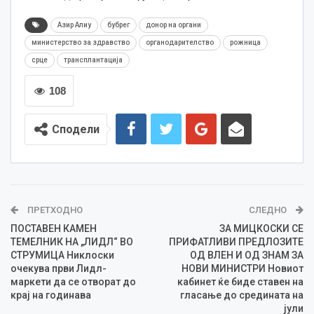
Азир Алиу
бубрег
донор на органи
министерство за здравство
органодарителство
рожница
срце
трансплантација
108
Сподели
ПРЕТХОДНО
СЛЕДНО
ПОСТАВЕН КАМЕН
ЗА МИЦКОСКИ СЕ
ТЕМЕЛНИК НА „ЛИДЛ“ ВО
ПРИФАТЛИВИ ПРЕДЛОЗИТЕ
СТРУМИЦА Никлоски
ОД ВЛЕН И ОД ЗНАМ ЗА
очекува први Лидл-
НОВИ МИНИСТРИ Новиот
маркети да се отворат до
кабинет ќе биде ставен на
крај на годинава
гласање до средината на
јули