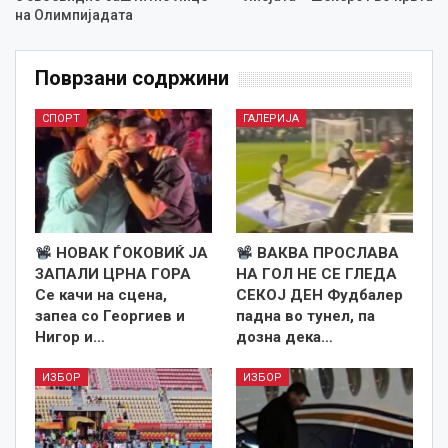
на Олимпијадата
Поврзани содржини
СПОРТ
ГАЛЕРИЈА
НОВАК ЃОКОВИЌ ЈА
ВАКВА ПРОСЛАВА
ЗАПАЛИ ЦРНА ГОРА
НА ГОЛ НЕ СЕ ГЛЕДА
Се качи на сцена,
СЕКОЈ ДЕН Фудбалер
запеа со Георгиев и
падна во тунел, па
Нигор и…
дозна дека…
ИЗБОР
ИЗБОР