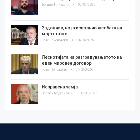
Богдан Илиевски
09/08/2026
Задоцнив, но ја исполнив желбата на
мојот татко
Јове Кекеновски
08/08/2026
Леснотијата на разградувањетото на
еден мировен договор
Азис Положани
07/08/2026
Исправена земја
Златко Теодосиевски
07/08/2026