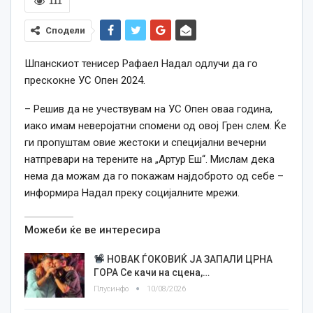
111
Сподели
Шпанскиот тенисер Рафаел Надал одлучи да го
прескокне УС Опен 2024.
– Решив да не учествувам на УС Опен оваа година,
иако имам неверојатни спомени од овој Грен слем. Ќе
ги пропуштам овие жестоки и специјални вечерни
натпревари на терените на „Артур Еш“. Мислам дека
нема да можам да го покажам најдоброто од себе –
информира Надал преку социјалните мрежи.
Можеби ќе ве интересира
НОВАК ЃОКОВИЌ ЈА ЗАПАЛИ ЦРНА
ГОРА Се качи на сцена,…
Плусинфо
10/08/2026