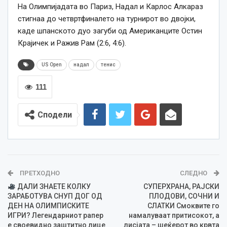
На Олимпијадата во Париз, Надал и Карлос Алкараз
стигнаа до четвртфиналето на турнирот во двојки,
каде шпанското дуо загуби од Американците Остин
Крајичек и Ражив Рам (2:6, 4:6).
US Open
надал
тенис
111
Сподели
ПРЕТХОДНО
СЛЕДНО
ДАЛИ ЗНАЕТЕ КОЛКУ
СУПЕРХРАНА, РАЈСКИ
ЗАРАБОТУВА СНУП ДОГ ОД
ПЛОДОВИ, СОЧНИ И
ДЕН НА ОЛИМПИСКИТЕ
СЛАТКИ Смоквите го
ИГРИ? Легендарниот рапер
намалуваат притисокот, а
е своевидно заштитно лице
лисјата – шеќерот во крвта