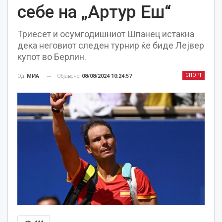
себе на „Артур Еш“
Триесет и осумгодишниот Шпанец истакна
дека неговиот следен турнир ќе биде Лејвер
купот во Берлин.
СПОРТ
Објавено
08/08/2024 10:24:57
Од
МИА