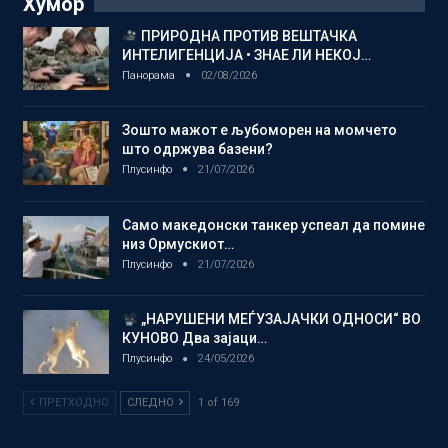
Хумор
ПРИРОДНА ПРОТИВ ВЕШТАЧКА
ИНТЕЛИГЕНЦИЈА • ЗНАЕ ЛИ НЕКОЈ…
Панорама
02/08/2026
Зошто мажот е љубоморен на момчето
што одржува базени?
Плусинфо
21/07/2026
Само македонски танкер успеал да помине
низ Ормускиот…
Плусинфо
21/07/2026
„НАРУШЕНИ МЕЃУЗАЈАЧКИ ОДНОСИ“ ВО
КУНОВО Два зајаци…
Плусинфо
24/05/2026
ПРЕТХОДНО
СЛЕДНО
1 of 169