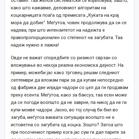
оставил. Таа желба систематски се изјаловува, зашто,
како што кажавме, деловниот алгоритам на
коцкарницата поаѓа од премисата „Куќата на крај
мора да добие“. Меѓутоа, човек продолжува да си се
надева, при што интензитетот на надежта е
правопропорционален со степенот на загубата. Таа
надеж нужно е лажна!
Овде не важат споредбите со ризикот сврзан со
вложување во некоја реална економска дејност. На
пример, можеби јас како трговец решам следниот
септември да вложам пари за да купам непосредно
од фабрика две илјади чадори со цел да ги продавам
преку есента. Меѓутоа, како за баксуз, таа есен може
да се погоди воопшто да не заврне, па никој да не ги
купи моиве чадори. Јасно, во тој случај би бил во
загуба, меѓутоа ваквата ситуација воопшто не е
истоветна со загубата од коцка. Зошто? Затоа што
при посочениот пример кога јас сум ги дал парите за