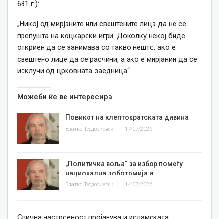
681 г.):
„Никој од мирјаните или свештените лица да не се
препушта на коцкарски игри. Доколку некој биде
откриен да се занимава со такво нешто, ако е
свештено лице да се расчини, а ако е мирјанин да се
исклучи од црковната заедница“.
Можеби ќе ве интересира
Повикот на клептократската дивина
Златко Теодосиевски
17/07/2026
„Политичка воља“ за избор помеѓу
национална лоботомија и…
Златко Теодосиевски
14/07/2026
Слична настроеност пројавува и исламската