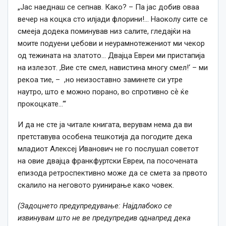
„Јас наеднаш се сепнав. Како? – Па јас добив оваа
вечер на коцка сто илјади флорини!… Наоколу сите се
смееја додека поминував низ салите, гледајќи на
моите подуени џебови и неурамнотежениот ми чекор
од тежината на златото… Двајца Евреи ми пристапија
на излезот. ,Вие сте смел, навистина многу смел!‘ – ми
рекоа тие, – ,но неизоставно заминете си утре
наутро, што е можно порано, во спротивно сѐ ќе
прокоцкате…‘“
И да не сте ја читале книгата, верувам нема да ви
претставува особена тешкотија да погодите дека
младиот Алексеј Иванович не го послушал советот
на овие двајца франкфуртски Евреи, па посочената
епизода ретроспективно може да се смета за првото
скалило на неговото руинирање како човек.
(Задоцнето предупредување: Најдлабоко се
извинувам што не ве предупредив однапред дека