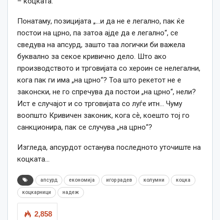
– коцката.
Понатаму, позицијата „…и да не е легално, пак ќе
постои на црно, па затоа ајде да е легално“, се
сведува на апсурд, зашто таа логички би важела
буквално за секое кривично дело. Што ако
производството и трговијата со хероин се нелегални,
кога пак ги има „на црно“? Тоа што рекетот не е
законски, не го спречува да постои „на црно“, нели?
Ист е случајот и со трговијата со луѓе итн… Чуму
воопшто Кривичен законик, кога сѐ, коешто тој го
санкционира, пак се случува „на црно“?
Изгледа, апсурдот останува последното уточиште на
коцката…
апсурд
економија
игор радев
колумни
коцка
коцкарници
надеж
2,858