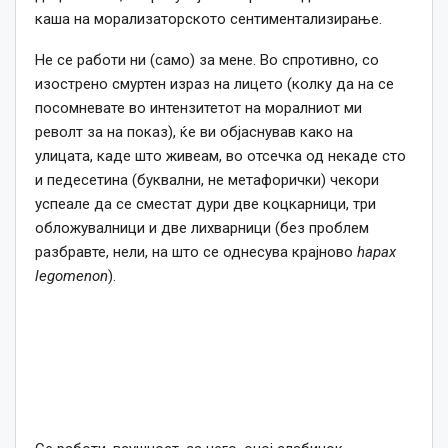
каша на морализаторското сентиментализирање.
Не се работи ни (само) за мене. Во спротивно, со
изострено смуртен израз на лицето (колку да на се
посомневате во интензитетот на моралниот ми
револт за на показ), ќе ви објаснував како на
улицата, каде што живеам, во отсечка од некаде сто
и педесетина (буквални, не метафорички) чекори
успеале да се сместат дури две коцкарници, три
обложувалници и две лихварници (без проблем
разбравте, нели, на што се однесува крајново
hapax
legomenon
).