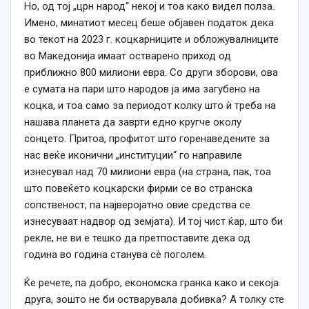
Но, од тој „црн народ“ некој и тоа како видел полза.
Имено, минатиот месец беше објавен податок дека
во текот на 2023 г. коцкарниците и обложувалниците
во Македонија имаат остварено приход од
приближно 800 милиони евра. Со други зборови, ова
е сумата на пари што народов ја има загубено на
коцка, и тоа само за периодот колку што ѝ треба на
нашава планета да заврти едно кругче околу
сонцето. Притоа, профитот што горенаведените за
нас веќе иконични „институции“ го направиле
изнесувал над 70 милиони евра (на страна, пак, тоа
што повеќето коцкарски фирми се во странска
сопственост, па најверојатно овие средства се
изнесуваат надвор од земјата). И тој чист ќар, што би
рекле, не ви е тешко да претпоставите дека од
година во година станува сѐ поголем.
Ќе речете, па добро, економска гранка како и секоја
друга, зошто не би остварувала добивка? А толку сте