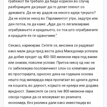
грабежот би требало да биде корисен во случај
разбојниците да решат да го делат пленот со
државата. Да не му дадов на некого идеја тукушто?
Да не излезе некој во Парламентот утре, задутре или
ден потоа, па да каже: „Ајде да го легализираме
ограбувањето и крадењето, со тоа што ограбувачите
и крадците ќе ги оданочиме.“
Секако, карикирам. Сетете се, мнозина се радуваат
како мали деца пред веста дека Македонија успеала
да добие кредит од 400-500 милиони евра под вакви
или онакви, поволни услови. Притоа никој од нас не
го забележува пословичниот слон со клемпави уши
во просторијата, односно дека на годишна основа
нешто под милијарда евра пропаѓаат во црната дупка
на коцката, во дејност, којашто не креира или додава
вредност. Замислете си сега тие 800 милиони евра
секоја година да се вложуваат во реалната
економија, без разлика дали како инвестиција во