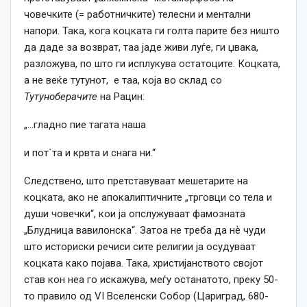
човечките (= работничките) телесни и ментални
напори. Така, кога коцката ги голта парите без ништо
да даде за возврат, таа јаде живи луѓе, ги џвака,
разложува, по што ги исплукува остатоците. Коцката,
а не веќе тутунот, е таа, која во склад со
Тутуноберачите
на Рацин:
„…гладно пие тагата наша
и пот`та и крвта и снага ни.“
Следствено, што претставуваат мешетарите на
коцката, ако не апокалиптичните „трговци со тела и
души човечки“, кои ја опслужуваат фамозната
„Блудница вавилонска“. Затоа не треба да нѐ чуди
што историски речиси сите религии ја осудуваат
коцката како појава. Така, христијанството својот
став кон неа го искажува, меѓу останатото, преку 50-
то правило од VI Вселенски Собор (Цариград, 680-