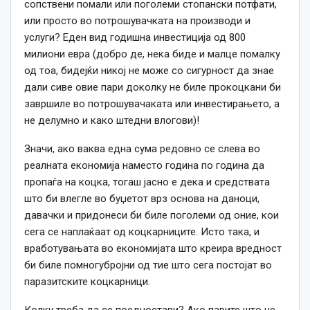
сопствени помали или поголеми стопански потфати,
или просто во потрошувачката на производи и
услуги? Еден вид годишна инвестиција од 800
милиони евра (добро де, нека биде и малце помалку
од тоа, бидејќи никој не може со сигурност да знае
дали сиве овие пари доколку не биле прокоцкани би
завршиле во потрошувачаката или инвестирањето, а
не делумно и како штедни влогови)!
Значи, ако ваква една сума редовно се слева во
реалната економија наместо година по година да
пропаѓа на коцка, тогаш јасно е дека и средствата
што би влегле во буџетот врз основа на даноци,
давачки и придонеси би биле поголеми од оние, кои
сега се наплаќаат од коцкарниците. Исто така, и
вработувањата во економијата што креира вредност
би биле помногубројни од тие што сега постојат во
паразитските коцкарници.
Колку треба да се поедностави? Ако парите што не