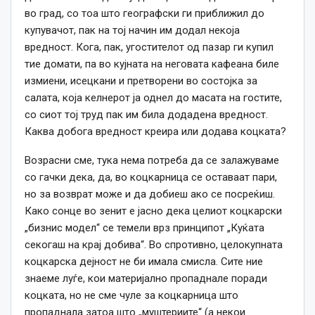
во град, со тоа што географски ги приближил до
купувачот, пак на тој начин им додал некоја
вредност. Кога, пак, угостителот од пазар ги купил
тие домати, па во кујната на неговата кафеана биле
измиени, исецкани и претворени во состојка за
салата, која келнерот ја однел до масата на гостите,
со сиот тој труд пак им била додадена вредност.
Каква добога вредност креира или додава коцката?
Возрасни сме, тука нема потреба да се залажуваме
со гачки дека, да, во коцкарница се оставаат пари,
но за возврат може и да добиеш ако се посреќиш.
Како сонце во зенит е јасно дека целиот коцкарски
„бизнис модел“ се темели врз принципот „Куќата
секогаш на крај добива“. Во спротивно, целокупната
коцкарска дејност не би имала смисла. Сите ние
знаеме луѓе, кои материјално пропаднале поради
коцката, но не сме чуле за коцкарница што
пропаднала затоа што „муштериите“ (а некои