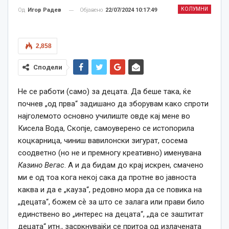
КОЛУМНИ
Објавено
22/07/2024 10:17:49
Од
Игор Радев
2,858
Сподели
Не се работи (само) за децата. Да беше така, ќе
почнев „од прва“ задишано да зборувам како спроти
најголемото основно училиште овде кај мене во
Кисела Вода, Скопје, самоуверено се истопорила
коцкарница, чиниш вавилонски зигурат, сосема
соодветно (но не и премногу креативно) именувана
Казино Вегас
. А и да бидам до крај искрен, смачено
ми е од тоа кога некој сака да протне во јавноста
каква и да е „кауза“, редовно мора да се повика на
„децата“, божем сѐ за што се залага или прави било
единствено во „интерес на децата“, „да се заштитат
децата“ итн., засркнувајќи се притоа од излачената