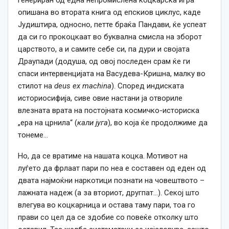
опишана во втората книга од епскиов циклус, каде
Јудиштира, односно, петте браќа Пандави, ќе успеат
да си го прокоцкаат во буквална смисла на зборот
царството, а и самите себе си, па дури и својата
Драупади (додуша, од овој последен срам ќе ги
спаси интервенцијата на Васудева-Кришна, малку во
стилот на
deus
ex
machina
). Според индиската
историосифија, сиве овие настани ја отвориле
влезната врата на постојната космичко-историска
„ера на црнила“ (
кали југа
), во која ќе продолжиме да
тонеме…
Но, да се вратиме на нашата коцка. Мотивот на
луѓето да фрлаат пари по неа е составен од еден од
двата најмоќни наркотици познати на човештвото –
лажната надеж (а за вториот, другпат…). Секој што
влегува во коцкарница и остава таму пари, тоа го
прави со цел да се здобие со повеќе отколку што