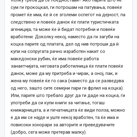
сум ги прокоцкал, ги потрошам на патувања, повеќе
промет ќе има, ќе ѝ се зголеми оспегот на дејност, па
следствено и повеќе данок ќе плати туристичката
агениција, та може ќе ѝ бидат потребни и повеќе
вработени. Доколку некој, наместо да ги загуби на
коцка парите од платата, дел од нив потроши да ѝ
купи на сопругата рачно изработен накит со
македонски рубин, ќе има повеќе работа
занаетчијата, неговата работилница ќе плати повеќе
данок, може да му притреба и чирак, а оној, пак, и
жена му повеќе ќе го сака (наместо да се разведува
од него, зашто сите семејни пари ги фрлил на коцка).
Или, парите што требало друг да ги даде на коцка, ги
употреби да си купи книги за читање, тогаш
книжарницата, а и печатницата ќе види полза, можно
е да им се најде и уште некој вработен, та ќе има и
повисоки хонорари за авторите и преведувачите
(добро, сега може претерав малку).