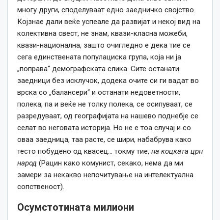
многу други, споделуваат едно заедничко својство.
Којзнае дали веќе успеале да развијат и некој вид на
колективна свест, не знам, квази-класна можеби,
квази-национална, зашто очигледно е дека тие се
сега единствената популациска група, која ни ја
„поправа“ демографската слика. Сите останати
заедници без исклучок, додека очите си ги вадат во
врска со „балансери“ и останати недоветности,
полека, па и веќе не толку полека, се осипуваат, се
разредуваат, од географијата на нашево поднебје се
селат во неговата историја. Но не е тоа случај и со
оваа заедница, таа расте, се шири, набабрува како
тесто побудено од квасец… токму тие,
на коцката црн
народ
(Рацин како комунист, секако, нема да ми
замери за некакво непочитување на интелектуална
сопственост).
Осумстотината милиони