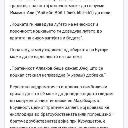
традиција, па во тој контекст може да го чуеме
Имамот Али (‘Алӣ ибн Абӣ Та̄либ; 600-661) да вели:
„Коцката ги наведува луѓето на нечесност и
порочност; коцкањето ги доведува луѓето до
вратата на сиромаштијата и бедата“.
Понатаму, и меѓу
хадисите
од збирката на Бухари
може да се најде нешто на таа тема:
„Пратеникот Аллахов беше кажал: ,Оној што се
коцкал стекнал неправедна (=
харам
) добивка.‘“
Веројатно најдраматичен и доволно симболички
приказ до што сѐ може да доведе коцката гледаме
во монументалниот индиски еп
Махабхарата
.
Всушност, целиот трагичен заплет, кој крававо ќе
експлодира во братоубиствената (или попрецизно –
братучедоубиствената) војна при Курукшетра, е
генериран од една непромислена коцкарска игра