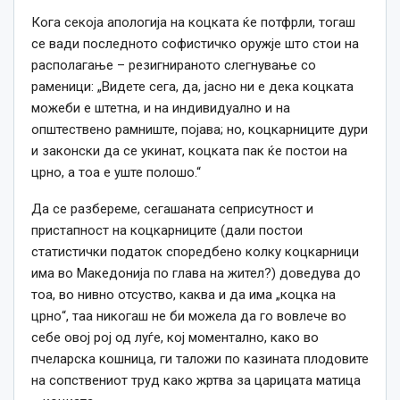
Кога секоја апологија на коцката ќе потфрли, тогаш
се вади последното софистичко оружје што стои на
располагање – резигнираното слегнување со
раменици: „Видете сега, да, јасно ни е дека коцката
можеби е штетна, и на индивидуално и на
општествено рамниште, појава; но, коцкарниците дури
и законски да се укинат, коцката пак ќе постои на
црно, а тоа е уште полошо.“
Да се разбереме, сегашаната сеприсутност и
пристапност на коцкарниците (дали постои
статистички податок споредбено колку коцкарници
има во Македонија по глава на жител?) доведува до
тоа, во нивно отсуство, каква и да има „коцка на
црно“, таа никогаш не би можела да го вовлече во
себе овој рој од луѓе, кој моментално, како во
пчеларска кошница, ги таложи по казината плодовите
на сопствениот труд како жртва за царицата матица