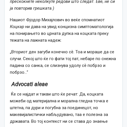
прескокнете неколкуте редови што следат. Еве, не си
ја повторив грешката.)
Нашиот Фјодор Михајлович во веќе спомнатиот
Коцкар
ни дава на увид концизна симптоматологија
на понирањето во црната дупка на коцката преку
тежата на лажната надеж:
„Вториот ден загуби конечно сѐ. Тоа и мораше да се
случи. Секој што ќе го фати тој пат, небаре по снежна
падина со санка, се слизнува удолу сѐ побрзо и
побрзо…“
Advocati
aleae
Ќе се најдат и такви што ќе речат: Да, коцката
можеби од материјална и морална гледна точка е
штетна, па дури и погубна за поединецот, но
макевијалистички набљудувано, таа е полезна за
државата. Во тој контекст ни се става до знаење