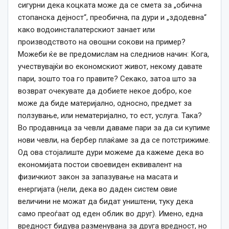
сигурни дека коцката може да се смета за „обична
стопанска дејност“, преобична, па дури и „здодевна“
како водоинсталатерскиот занает или
производството на овошни сокови на пример?
Можеби ќе ве предомислам на следниов начин: Кога,
учествувајќи во економскиот живот, некому давате
пари, зошто тоа го правите? Секако, затоа што за
возврат очекувате да добиете некое добро, кое
може да биде материјално, односно, предмет за
ползување, или нематеријално, то ест, услуга. Така?
Во продавница за чевли даваме пари за да си купиме
нови чевли, на бербер плаќаме за да се потстрижиме.
Од ова стојалиште дури можеме да кажеме дека во
економијата постои своевиден еквивалент на
физичкиот закон за запазување на масата и
енергијата (нели, дека во даден систем овие
величини не можат да бидат уништени, туку дека
само преоѓаат од еден облик во друг). Имено, една
вредност бидува разменувана за друга вредност, но