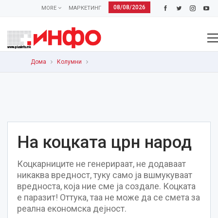
08/08/2026
MORE
МАРКЕТИНГ
Дома
Колумни
На коцката црн народ
Коцкарниците не генерираат, не додаваат
никаква вредност, туку само ја вшмукуваат
вредноста, која ние сме ја создале. Коцката
е паразит! Оттука, таа не може да се смета за
реална економска дејност.