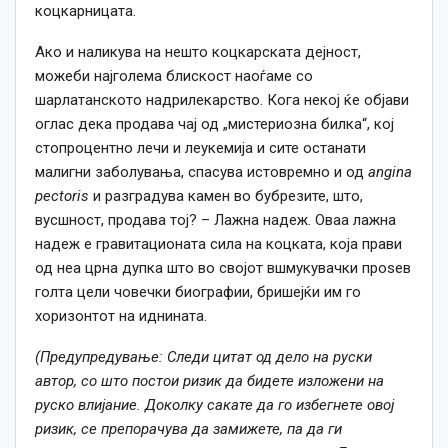
коцкарницата.
Ако и наликува на нешто коцкарската дејност,
можеби најголема блискост наоѓаме со
шарлатанското надрилекарство. Кога некој ќе објави
оглас дека продава чај од „мистериозна билка“, кој
стопроцентно лечи и леукемија и сите останати
малигни заболувања, спасува истовремно и од
angina
pectoris
и разградува камен во бубрезите, што,
вусшност, продава тој? – Лажна надеж. Оваа лажна
надеж е гравитационата сила на коцката, која прави
од неа црна дупка што во својот вшмукувачки проѕев
голта цели човечки биографии, бришејќи им го
хоризонтот на иднината.
(Предупредување: Следи цитат од дело на руски
автор, со што постои ризик да бидете изложени на
руско влијание. Доколку сакате да го избегнете овој
ризик, се препорачува да замижете, па да ги