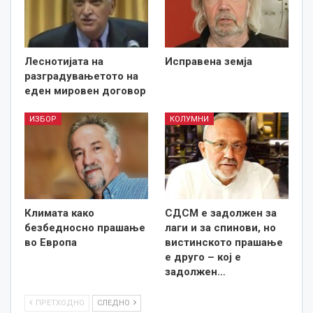
Леснотијата на
Исправена земја
разградувањетото на
еден мировен договор
ИЗБОР
КОЛУМНИ
Климата како
СДСМ е задолжен за
безбедносно прашање
лаги и за спинови, но
во Европа
вистинското прашање
е друго – кој е
задолжен…
ПРЕТХОДНО
СЛЕДНО