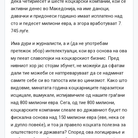
дека четириесет и шесте коцкарски компании, кои се
активни денес во Македонија, на име даноци,
давачки и придонеси годишно имаат исплатено над
сто и педесет милиони евра, а згора вработуваат 7.
745 луѓе.
Има дури и журналисти, а и (да не употребам
претежок збор) интелектуалци, кои врз основа на ова
му пееат славопојки на коцкарскиот бизнис. Пред
нивниот хор јас стојам збунет, не можејќи да сфатам
дали тие можеби се натпреваруваат да се надминат
самите себе си во тапоста или во цинизмот. Како што
видовме, минатата година коцкарниците паразитски
исцицале, вшмукале, испијавичиле од нашите граѓани
над 800 милиони евра. Сега, од тие 800 милиони,
коцкарските компании слеале во државниот буџет по
фискална основа над 150 милиони евра (еве, нека се
и дупло повеќе), и тоа ја правело коцката полезна за
општеството и државата? Според ова логицирање и