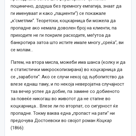
поцинично, додуша без премногу емпатија, знаат да
ги именуваат и како „пациенти“) се покажале
„к’сметлии“. Теоретски, коцкарница би можела да
пропадне ако немала доволен број на клиенти, па
приходите не ги покриле расходите, меѓутоа да
банкротира затоа што истите имале многу „среќа“, ви
се молам…
Патем, на втора мисла, можеби има шанса (колку и да
е статистички микроскопизирана) во коцкарница да
се „заработи“: Ако се случи некој од љубопитство да
влезе еднаш таму, и по некоја неверојатна случајност
таа вечер успее да добие, па замине со добиеното
за повеќе никогаш во животот да не стапне во
коцкарница… Влезе ли по вторпат, со сигурност ќе
пропадне. Токму ваква една „пропаст на рати“ ни
предочува Достоевски во својот роман
Коцкар
(1866):