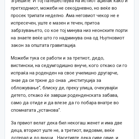
згрешите. И тој патешествува на истиот аџилак како и
претходниот, можеби не секојдневно, но веќе во
просек трипати неделно. Ама неговиот чекор не е
испресечен, уште е мазен и течен, притоа
забрзувањето, со кое тој минува низ неонските порти
на знаете веќе што го надминува она од Њутновиот
закон за општата гравитација.
Можеби тука се работи и за третиот, дедо,
вистински, на седумгодишно внуче, кого откако си го
испраќа на роденден на свое училишно другарче,
знае да си тркне до онаа „институција за
обложување“, блиску де, преку улица, очекувајќи
детето, откако ќе заврши роденденската забава,
само да отиде и да влезе да го побара внатре во
спомнатата „установа“.
За првиот велат дека бил некогаш женет и има две
деца, вториот уште не, а третиот, видовме, веќе
дотерал и до внуци… Насетивте дека сиве овие, и