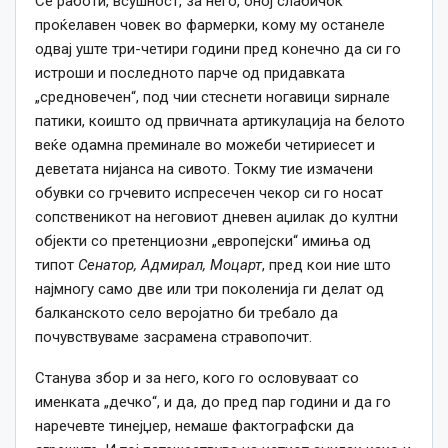
Се работи, всушност, за него, оној слабичок
проќелавен човек во фармерки, кому му останеле
одвај уште три-четири години пред конечно да си го
истроши и последното парче од придавката
„средновечен“, под чии стеснети ногавици ѕирнале
патики, коишто од првичната артикулација на белото
веќе одамна преминале во можеби четириесет и
деветата нијанса на сивото. Токму тие измачени
обувки со грчевито испресечен чекор си го носат
сопственикот на неговиот дневен аџилак до култни
објекти со претенциозни „европејски“ имиња од
типот
Сенатор, Адмирал, Моцарт
, пред кои ние што
најмногу само две или три поколенија ги делат од
балканското село веројатно би требало да
почувствуваме засрамена стравопочит.
Станува збор и за него, кого го ословуваат со
именката „дечко“, и да, до пред пар години и да го
наречевте тинејџер, немаше фактографски да