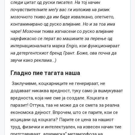
следи цитат од руски писател. На тој начин
почувствителните меѓу вас ги изложив на ризик
мозочното ткиво да им биде извалкано, опетнето,
контаминирано од руско влијание. Но и за тоа има
чаре! Мозочни ткива изгнасени со руско влијание
најефикасно се перат во машините за перење од
интернационалната марка
Engio
, кои функционираат
на детергентскиот бренд Грант. Боже, ова почна да
звучи како реклама…)
Гладно пие тагата наша
Заклучивме, коцкарниците не генерираат, не
додаваат никаква вредност, туку само ја вшмукуваат
вредноста, која ние сме ја создале. Коцката е
паразит! Оттука, таа не може да се смета за реална
економска дејност. Впрочем, што се парите, кои се
исцицани од коцката? Парите се цена за нашиот
труд, физички и интелектуален, на извесен начин тие
претставуваат „алхемиска“ метаморфоза на