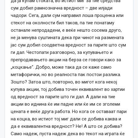
да ја купам стоката, во истиот миг за тие средства
сум добил рамнозначна вредност – две илјади
чадори. Сега, дали сум направил лоша проценка или
стекот на околности бил таков, па тие понатаму
останале непродадени, е веќе нешто сосема друго,
не ја менува суштината дека при чинот на размената
јас сум добил соодветна вредност за парите што сум
ги дал. Честопати разговорно, за купувањето и
препродавањето акции на берза се говори како за
„коцкање“. Добро, може така да се каже само
метафорички, но во реалноста пак постои разлика.
Зошто? Затоа што, повторно, во мигот кога некој
купува акции, тој добива точен еквивалент во хартии
од вредност за парите што ги дал. А дали на тие
акции во иднина ќе им падне или ќе им се зголеми
цената е веќе друга работа. Но кога се оставаат пари
на коцка, во истиот тој миг дали се добива каква и
да е еквивалентна вредност? Не! А што се добива?
Само надеж, пуста надеж дека во текот на играта ќе