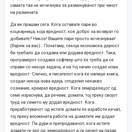
самата таа не исчезнува за разменувачот при чинот
на размената.
Да ве прашам сега: Кога оставате пари во
коцкарница, која вредност, кое добро за возврат го
добивате? Никое! Вашите пари просто исчезнуваат
(барем за вас)… Понатаму, секоја економска дејност
би требало да создава или додава вредност. Така,
програмерот создава софтвер што ќе треба да се
справи со некоја задача, и на тој начин создал нова
вредност. Слично, и писателот кога ќе напише книга,
создал некоја нова идеја, споделил некакво
сознание, креирал вредност. Кога земјоделецот од
семе израснува, да речеме, домати, тој преку својот
труд на семето му додал вредност. Кога
преработувачот од истите домати ќе изработи кечап,
тој преку вложената работа на доматите им додал
вредност. Па дури и препродавачот, кога истите
домати ги зел од земјоделецот и ги однел на пазар