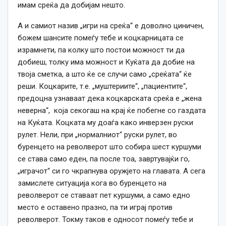
имам среќа да добијам нешто.
А и самиот назив „игри на среќа“ е доволно циничен,
божем шансите помеѓу тебе и коцкарницата се
израмнети, па колку што постои можност ти да
добиеш, толку има можност и Куќата да добие на
твоја сметка, а што ќе се случи само „среќата“ ќе
реши. Коцкарите, т.е. „муштериите“, „пациентите“,
предоцна узнаваат дека коцкарската среќа е „жена
неверна“, која секогаш на крај ќе побегне со газдата
на Куќата. Коцката му доаѓа како инверзен руски
рулет. Нели, при „нормалниот“ руски рулет, во
буренцето на револверот што собира шест куршуми
се става само еден, па после тоа, завртувајќи го,
„играчот“ си го чкрапнува оружјето на главата. А сега
замислете ситуација кога во буренцето на
револверот се ставаат пет куршуми, а само едно
место е оставено празно, па ти играј против
револверот. Токму таков е односот помеѓу тебе и