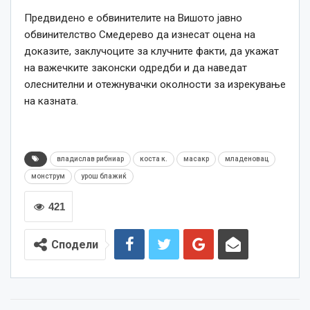
Предвидено е обвинителите на Вишото јавно
обвинителство Смедерево да изнесат оцена на
доказите, заклучоците за клучните факти, да укажат
на важечките законски одредби и да наведат
олеснителни и отежнувачки околности за изрекување
на казната.
владислав рибниар
коста к.
масакр
младеновац
монструм
урош блажиќ
421
Сподели