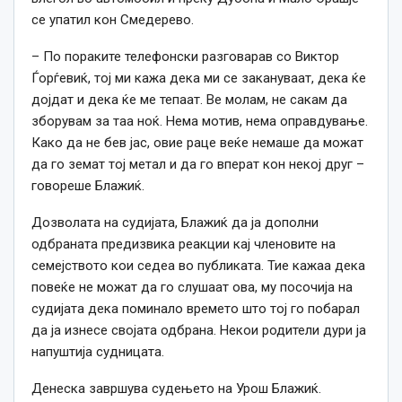
се упатил кон Смедерево.
– По пораките телефонски разговарав со Виктор
Ѓорѓевиќ, тој ми кажа дека ми се закануваат, дека ќе
дојдат и дека ќе ме тепаат. Ве молам, не сакам да
зборувам за таа ноќ. Нема мотив, нема оправдување.
Како да не бев јас, овие раце веќе немаше да можат
да го земат тој метал и да го вперат кон некој друг –
говореше Блажиќ.
Дозволата на судијата, Блажиќ да ја дополни
одбраната предизвика реакции кај членовите на
семејството кои седеа во публиката. Тие кажаа дека
повеќе не можат да го слушаат ова, му посочија на
судијата дека поминало времето што тој го побарал
да ја изнесе својата одбрана. Некои родители дури ја
напуштија судницата.
Денеска завршува судењето на Урош Блажиќ.