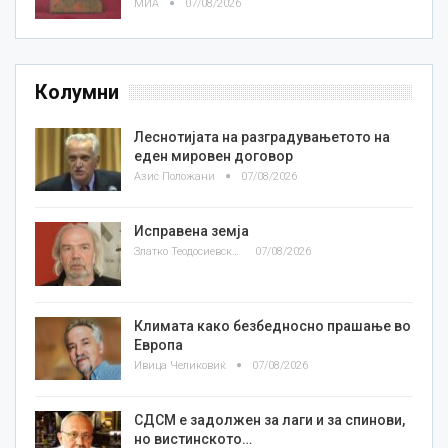
МИА
07/08/2026
Колумни
Леснотијата на разградувањетото на
еден мировен договор
Азис Положани
07/08/2026
Исправена земја
Златко Теодосиевски
07/08/2026
Климата како безбедносно прашање во
Европа
Ивица Челиковиќ
07/08/2026
СДСМ е задолжен за лаги и за спинови,
но вистинското…