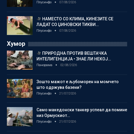
Плусинфо
07/08/2026
НАМЕСТО СО КЛИМА, КИНЕЗИТЕ СЕ
ЛАДАТ СО ЏИНОВСКИ ТИКВИ…
Плусинфо
07/08/2026
Хумор
ПРИРОДНА ПРОТИВ ВЕШТАЧКА
ИНТЕЛИГЕНЦИЈА • ЗНАЕ ЛИ НЕКОЈ…
Панорама
02/08/2026
Зошто мажот е љубоморен на момчето
што одржува базени?
Плусинфо
21/07/2026
Само македонски танкер успеал да помине
низ Ормускиот…
Плусинфо
21/07/2026