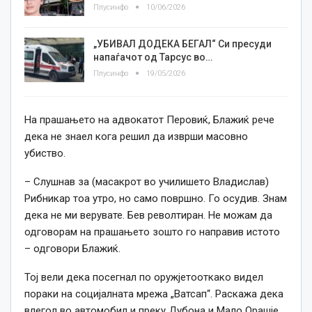
Плусинфо
10/06/2026
„УБИВАЛ ДОДЕКА БЕГАЛ“ Си пресуди
напаѓачот од Тарсус во…
Плусинфо
19/05/2026
На прашањето на адвокатот Перовиќ, Блажиќ рече
дека не знаел кога решил да изврши масовно
убиство.
– Слушнав за (масакрот во училишето Владислав)
Рибникар тоа утро, но само површно. Го осудив. Знам
дека не ми верувате. Бев револтиран. Не можам да
одговорам на прашањето зошто го направив истото
– одговори Блажиќ.
Тој вели дека посегнал по оружјетооткако видел
пораки на социјалната мрежа „Ватсап“. Раскажа дека
влегол во автомобил и преку Дубона и Мало Орашје