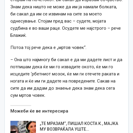
Знам дека ништо не може да им ја намали болката,
би сакал да им се извинам на сите за моето
однесување. Стојам пред вас – судете, мојата
судбина е во ваши раце. Осудете ме најстрого – рече
Блажиќ.
Потоа тој рече дека е „мртов човек“.
– Она што најмногу би сакал е да ми дадете лист и да
потпишам дека ќе ми го извадите окото, ќе ми го
исцедите ‘рбетниот мозок, ќе ми ги отечете раката и
ногата и ќе им ги дадете на повредените. Сакав на
сите да им дадам до знаење дека знам дека сега
сум мртов човек.
Можеби ќе ве интересира
„ТЕ МРАЗАМ“, ПИШАЛ КОСТА К., МАЈКА
МУ ВОЗВРАЌАЛА УШТЕ…