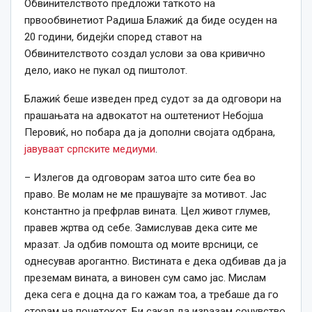
Обвинителството предложи таткото на
првообвинетиот Радиша Блажиќ да биде осуден на
20 години, бидејќи според ставот на
Обвинителството создал услови за ова кривично
дело, иако не пукал од пиштолот.
Блажиќ беше изведен пред судот за да одговори на
прашањата на адвокатот на оштетениот Небојша
Перовиќ, но побара да ја дополни својата одбрана,
јавуваат српските медиуми
.
– Излегов да одговорам затоа што сите беа во
право. Ве молам не ме прашувајте за мотивот. Јас
константно ја префрлав вината. Цел живот глумев,
правев жртва од себе. Замислував дека сите ме
мразат. Ја одбив помошта од моите врсници, се
однесував арогантно. Вистината е дека одбивав да ја
преземам вината, а виновен сум само јас. Мислам
дека сега е доцна да го кажам тоа, а требаше да го
сторам на почетокот. Би сакал да изразам сочувство.