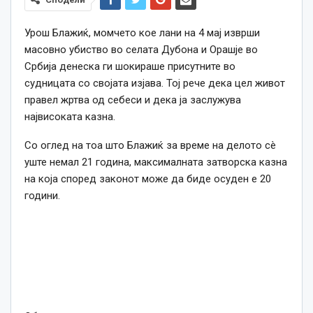
Урош Блажиќ, момчето кое лани на 4 мај изврши
масовно убиство во селата Дубона и Орашје во
Србија денеска ги шокираше присутните во
судницата со својата изјава. Тој рече дека цел живот
правел жртва од себеси и дека ја заслужува
највисоката казна.
Со оглед на тоа што Блажиќ за време на делото сè
уште немал 21 година, максималната затворска казна
на која според законот може да биде осуден е 20
години.