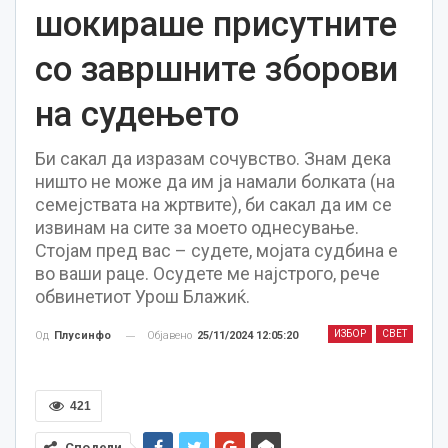
шокираше присутните
со завршните зборови
на судењето
Би сакал да изразам сочувство. Знам дека
ништо не може да им ја намали болката (на
семејствата на жртвите), би сакал да им се
извинам на сите за моето однесување.
Стојам пред вас – судете, мојата судбина е
во ваши раце. Осудете ме најстрого, рече
обвинетиот Урош Блажиќ.
ИЗБОР
СВЕТ
Објавено
25/11/2024 12:05:20
Од
Плусинфо
421
Сподели