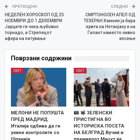
ПРЕТХОДНО
СЛЕДНО
НЕДЕЛЕН ХОРОСКОП ОД 25
СМРТОНОСЕН АПЕЛ ОД
НОЕМВРИ ДО 1 ДЕКЕМВРИ
ТЕХЕРАН Хамнеи ја бара
Јарците ги чека љубовно
крвта на Нетанјаху и на
торнадо, а Стрелецот
Галант наместо нивно
афера на патување
апсење
Поврзани содржини
СВЕТ
СВЕТ
МЕЛОНИ НЕ ПОПУШТА
ЗЕЛЕНСКИ
ПРЕД МАДРИД
ПРИСТИГНА ВО
Италија одбива да ги
ИСТОРИСКА ПОСЕТА
укине контролите со
НА БЕЛГРАД Вучиќ и
Шпанија
премиерот Мацут ќе