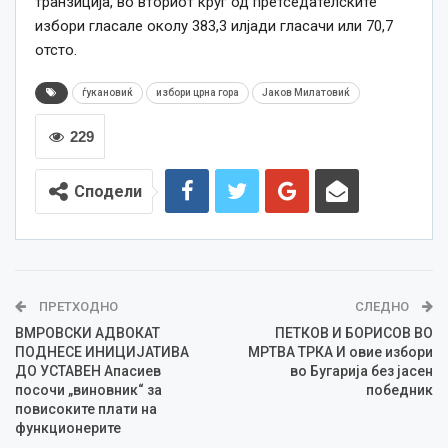
транзиција, во вториот круг од претседателските
избори гласале околу 383,3 илјади гласачи или 70,7
отсто.
ѓукановиќ
избори црна гора
Јаков Милатовиќ
229
Сподели
ПРЕТХОДНО
СЛЕДНО
ВМРОВСКИ АДВОКАТ
ПЕТКОВ И БОРИСОВ ВО
ПОДНЕСЕ ИНИЦИЈАТИВА
МРТВА ТРКА И овие избори
ДО УСТАВЕН Апасиев
во Бугарија без јасен
посочи „виновник“ за
победник
повисоките плати на
функционерите