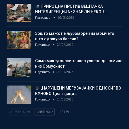
ПРИРОДНА ПРОТИВ ВЕШТАЧКА
ИНТЕЛИГЕНЦИЈА • ЗНАЕ ЛИ НЕКОЈ…
Панорама
02/08/2026
Зошто мажот е љубоморен на момчето
што одржува базени?
Плусинфо
21/07/2026
Само македонски танкер успеал да помине
низ Ормускиот…
Плусинфо
21/07/2026
„НАРУШЕНИ МЕЃУЗАЈАЧКИ ОДНОСИ“ ВО
КУНОВО Два зајаци…
Плусинфо
24/05/2026
ПРЕТХОДНО
СЛЕДНО
1 of 169