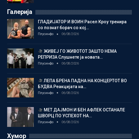
Галерија
ГЛАДИЈАТОР И ВОИН Расел Кроу тренира
со познат борач со кој…
Плусинфо
06/08/2026
ЖИВЕЈ ГО ЖИВОТОТ ЗАШТО НЕМА
РЕПРИЗА Слушнете ја новата…
Плусинфо
06/08/2026
ЛЕПА БРЕНА ПАДНА НА КОНЦЕРТОТ ВО
БУДВА Реакцијата на…
Плусинфо
06/08/2026
МЕТ ДАЈМОН И БЕН АФЛЕК ОСТАНАЛЕ
ШВОРЦ ПО УСПЕХОТ НА…
Плусинфо
06/08/2026
Хумор