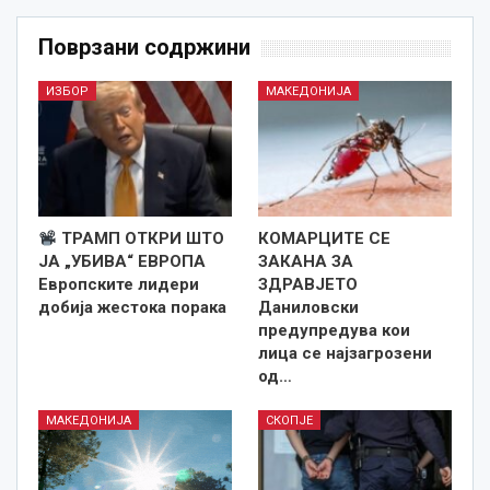
Поврзани содржини
ИЗБОР
МАКЕДОНИЈА
ТРАМП ОТКРИ ШТО
КОМАРЦИТЕ СЕ
ЈА „УБИВА“ ЕВРОПА
ЗАКАНА ЗА
Европските лидери
ЗДРАВЈЕТО
добија жестока порака
Даниловски
предупредува кои
лица се најзагрозени
од…
МАКЕДОНИЈА
СКОПЈЕ