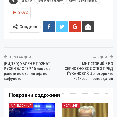
апасиев
вмровски адвокат
плати на функционери
3,072
Сподели
ПРЕТХОДНО
СЛЕДНО
(ВИДЕО) УБИЕН Е ПОЗНАТ
МИЛАТОВИЌ Е ВО
РУСКИ БЛОГЕР 16 лица се
СЕРИОЗНО ВОДСТВО ПРЕД
ранети во експлозија во
ЃУКАНОВИЌ Црногорците
кафулето
избираат претседател
Поврзани содржини
МАКЕДОНИЈА
КОЛУМНИ