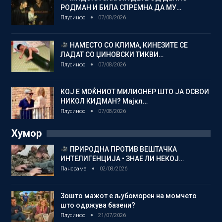
РОДМАН И БИЛА СПРЕМНА ДА МУ…
Плусинфо
07/08/2026
НАМЕСТО СО КЛИМА, КИНЕЗИТЕ СЕ
ЛАДАТ СО ЏИНОВСКИ ТИКВИ…
Плусинфо
07/08/2026
КОЈ Е МОЌНИОТ МИЛИОНЕР ШТО ЈА ОСВОИ
НИКОЛ КИДМАН? Мајкл…
Плусинфо
07/08/2026
Хумор
ПРИРОДНА ПРОТИВ ВЕШТАЧКА
ИНТЕЛИГЕНЦИЈА • ЗНАЕ ЛИ НЕКОЈ…
Панорама
02/08/2026
Зошто мажот е љубоморен на момчето
што одржува базени?
Плусинфо
21/07/2026