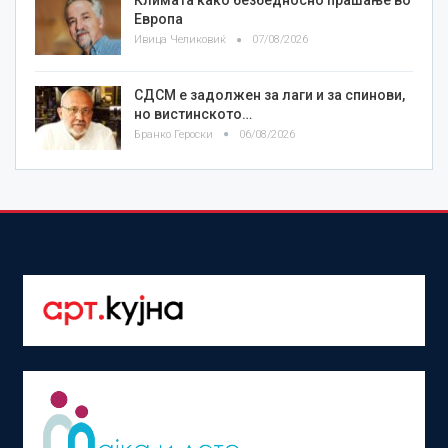
Климата како безбедносно прашање во
Европа
Ивица Челиковиќ
07/08/2026
СДСМ е задолжен за лаги и за спинови,
но вистинското…
Бранко Героски
06/08/2026