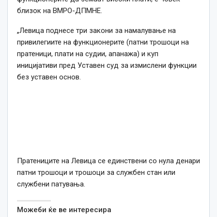
близок на ВМРО-ДПМНЕ.
„Левица поднесе три закони за намалување на
привилегиите на функционерите (патни трошоци на
пратеници, плати на судии, апанажа) и куп
иницијативи пред Уставен суд за измислени функции
без уставен основ.
Пратениците на Левица се единствени со нула денари
патни трошоци и трошоци за службен стан или
службени патувања.
Можеби ќе ве интересира