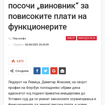
посочи „виновник“ за
повисоките плати на
функционерите
ИЗБОР
МАКЕДОНИЈА
Од
Плусинфо
Објавено
02/04/2023 20:20:09
3,072
Сподели
Лидерот на Левица, Димитар Апасиев, на својот
профил на Фејсбук попладнево објави дека
адвокатот кој поднел приватна иницијатива до
Уставен суд да се укинат законските ограничувања и
функционерите да земаат високи плати, е човек