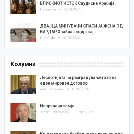
БЛИСКИОТ ИСТОК Саудиска Арабија…
Панорама
07/08/2026
ДВАЈЦА МИНУВАЧИ СПАСИЈА ЖЕНА ОД
ВАРДАР Храбра акција кај…
Плусинфо
07/08/2026
Колумни
Леснотијата на разградувањетото на
еден мировен договор
Азис Положани
07/08/2026
Исправена земја
Златко Теодосиевски
07/08/2026