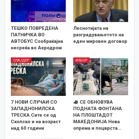
ТЕШКО ПОВРЕДЕНА
Леснотијата на
ПАТНИЧКА ВО
разградувањетото на
АВТОБУС Сообраќајна
еден мировен договор
несреќа во Аеродром
СЛАЈДЕР
ИЗБОР
7 НОВИ СЛУЧАИ СО
СЕ ОБНОВУВА
ЗАПАДНОНИЛСКА
ПОДНАТА ФОНТАНА
ТРЕСКА Сите се од
НА ПЛОШТАДОТ
Скопско и на возраст
МАКЕДОНИЈА Нова
над 60 години
опрема и поцврста…