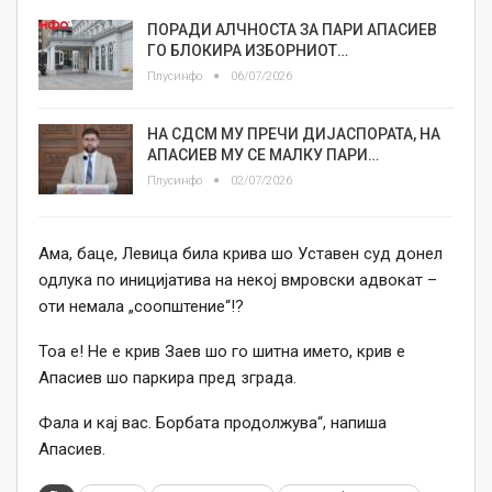
ПОРАДИ АЛЧНОСТА ЗА ПАРИ АПАСИЕВ
ГО БЛОКИРА ИЗБОРНИОТ…
Плусинфо
06/07/2026
НА СДСМ МУ ПРЕЧИ ДИЈАСПОРАТА, НА
АПАСИЕВ МУ СЕ МАЛКУ ПАРИ…
Плусинфо
02/07/2026
Ама, баце, Левица била крива шо Уставен суд донел
одлука по иницијатива на некој вмровски адвокат –
оти немала „соопштение“!?
Тоа е! Не е крив Заев шо го шитна името, крив е
Апасиев шо паркира пред зграда.
Фала и кај вас. Борбата продолжува“, напиша
Апасиев.