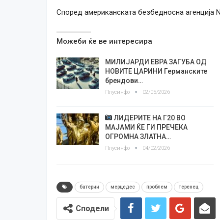
Според американската безбедносна агенција NH
Можеби ќе ве интересира
МИЛИЈАРДИ ЕВРА ЗАГУБА ОД
НОВИТЕ ЦАРИНИ Германските
брендови…
Плусинфо
02/05/2026
ЛИДЕРИТЕ НА Г20 ВО
МАЈАМИ ЌЕ ГИ ПРЕЧЕКА
ОГРОМНА ЗЛАТНА…
Плусинфо
04/02/2026
батерии
мерцедес
проблем
теренец
Сподели