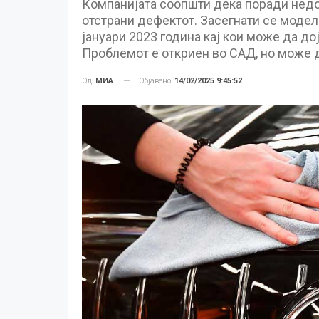
Компанијата соопшти дека поради нед
отстрани дефектот. Засегнати се моде
јануари 2023 година кај кои може да д
Проблемот е откриен во САД, но може д
Објавено
14/02/2025 9:45:52
Од
МИА