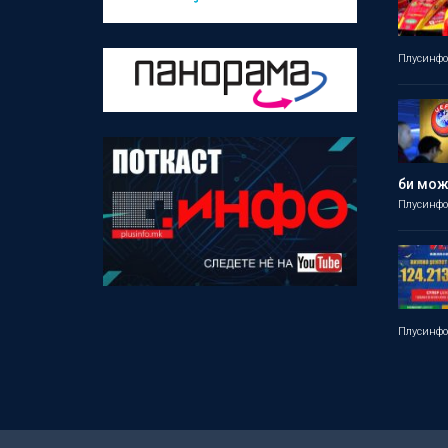
Плусинф
би мо
Плусинф
Плусинф