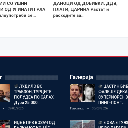
ИИ СО УШНИ
ДАНОЦИ ОД ДОБИВКИ, ДДВ,
И ОД УГИНАТИ ГРЛА
ПЛАТИ, ЦАРИНА Растат и
 злоупотреби се…
расходите за…
т
Галерија
ЛУДИЛО ВО
ЏАСТИН БИБ
ТРАБЗОН, ТУРЦИТЕ
ФАЛЕШЕ ДЕКА 
ПОЛУДЕА ПО САЛАХ
СУПЕРИОРЕН 
Дури 25.000…
ПИНГ-ПОНГ,…
о
05/08/2026
Плусинфо
06/08/2026
ИЏЕ Е ПРВ ВОЗАЧ ОД
Е ОВА Е ГУЖ