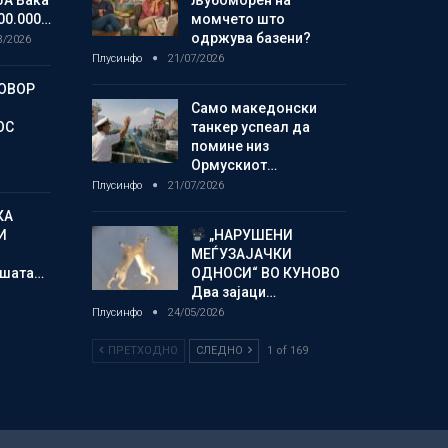
ЈА Вака
љубоморен на
00.000…
момчето што
одржува базени?
8/2026
Плусинфо
21/07/2026
ГОВОР
Само македонски
ОС
танкер успеал да
помине низ
Ормускиот…
Плусинфо
21/07/2026
КА
И
„НАРУШЕНИ
МЕЃУЗАЈАЧКИ
шата…
ОДНОСИ“ ВО КУНОВО
Два зајаци…
Плусинфо
24/05/2026
ПРЕТХОДНО
СЛЕДНО
1 of 169