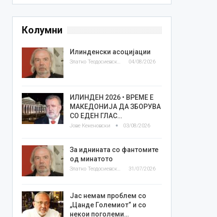
Колумни
Илинденски асоцијации
Златко Теодосиевски
04/08/2026
ИЛИНДЕН 2026 • ВРЕМЕ Е
МАКЕДОНИЈА ДА ЗБОРУВА
СО ЕДЕН ГЛАС…
Јове Кекеновски
03/08/2026
За иднината со фантомите
од минатото
Златко Теодосиевски
31/07/2026
Јас немам проблем со
„Цанде Големиот“ и со
некои поголеми…