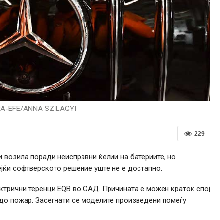
PA-EFE/ANNA SZILAGYI
229
 возила поради неисправни ќелии на батериите, но
јќи софтверското решение уште не е достапно.
ктрични теренци EQB во САД. Причината е можен краток спој
 до пожар. Засегнати се моделите произведени помеѓу