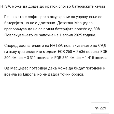
TSA, може да дојде до краток спој во батериските ќелии.
Решението е софтверско ажурирање за управување со
батеријата, но не е достапно. Дотогаш, Mерцедес
препорачува да не се полни батеријата повеќе од 80%.
Повлекувањето ќе започне на 1 април 2025 година.
Според соопштението на NHTSA, повлекувањето во САД
ги вклучува следните модели: EQB 250 – 2.636 возила, EQB
300 4Matic – 3.311 возила и EQB 350 4Matic – 1.415 возила
Од Мерцедес потврдија дека може да бидат погодени и
возила во Европа, но не дадоа точни бројки.
229