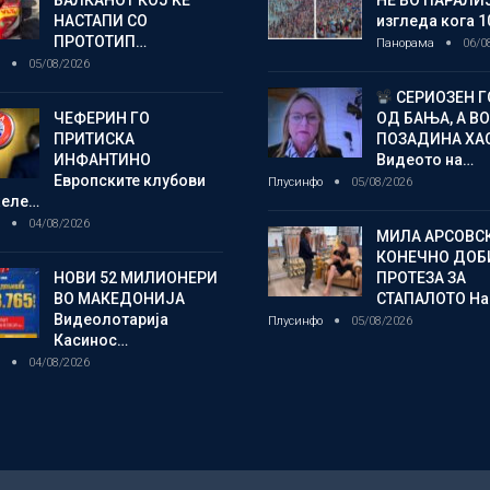
БАЛКАНОТ КОЈ ЌЕ
НЕ ВО ПАРАЛИ
НАСТАПИ СО
изгледа кога 1
ПРОТОТИП…
Панорама
06/0
о
05/08/2026
СЕРИОЗЕН 
ЧЕФЕРИН ГО
ОД БАЊА, А ВО
ПРИТИСКА
ПОЗАДИНА ХА
ИНФАНТИНО
Видеото на…
Европските клубови
Плусинфо
05/08/2026
желе…
о
04/08/2026
МИЛА АРСОВС
КОНЕЧНО ДОБ
НОВИ 52 МИЛИОНЕРИ
ПРОТЕЗА ЗА
ВО МАКЕДОНИЈА
СТАПАЛОТО На
Видеолотарија
Плусинфо
05/08/2026
Касинос…
о
04/08/2026