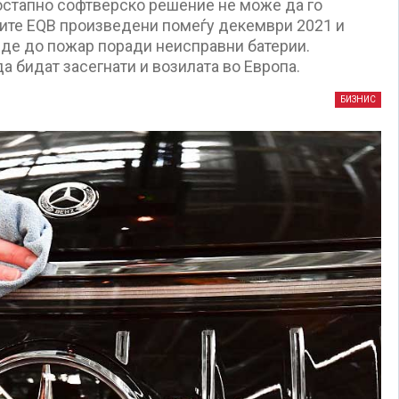
остапно софтверско решение не може да го
лите EQB произведени помеѓу декември 2021 и
ојде до пожар поради неисправни батерии.
а бидат засегнати и возилата во Европа.
БИЗНИС