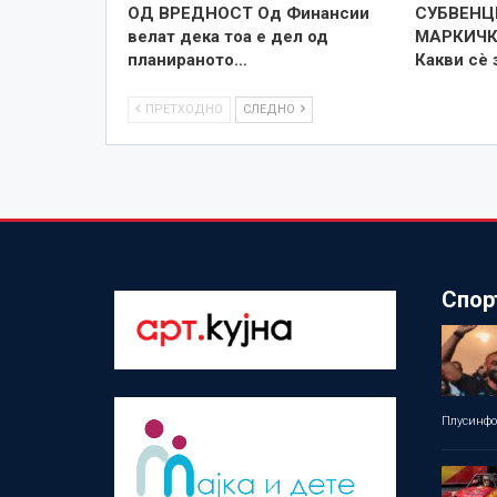
ОД ВРЕДНОСТ Од Финансии
СУБВЕНЦ
велат дека тоа е дел од
МАРКИЧК
планираното…
Какви сѐ
ПРЕТХОДНО
СЛЕДНО
Спор
Плусинф