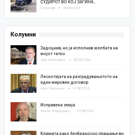
СУДИРОТ ВО КОЈ ЗАГИНА…
Плусинфо
08/08/2026
Колумни
Задоцнив, но ја исполнив желбата на
мојот татко
Јове Кекеновски
08/08/2026
Леснотијата на разградувањетото на
еден мировен договор
Азис Положани
07/08/2026
Исправена земја
Златко Теодосиевски
07/08/2026
Климата како безбедносно прашање во