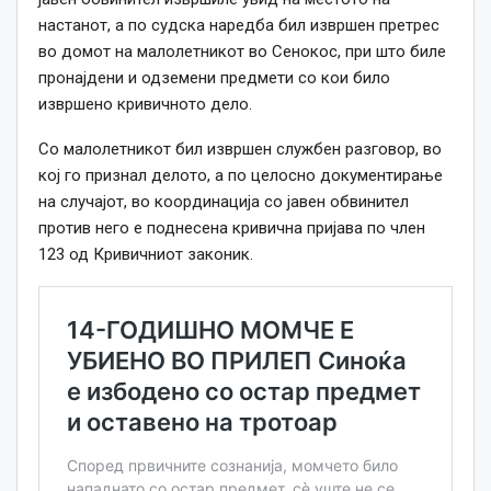
настанот, а по судска наредба бил извршен претрес
во домот на малолетникот во Сенокос, при што биле
пронајдени и одземени предмети со кои било
извршено кривичното дело.
Со малолетникот бил извршен службен разговор, во
кој го признал делото, а по целосно документирање
на случајот, во координација со јавен обвинител
против него е поднесена кривична пријава по член
123 од Кривичниот законик.