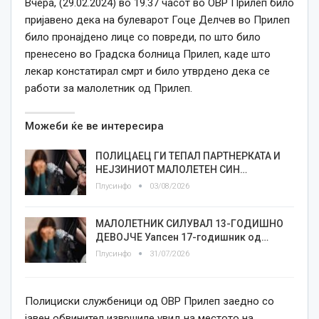
Вчера, (29.02.2024) во 19.37 часот во ОВР Прилеп било
пријавено дека на булеварот Гоце Делчев во Прилеп
било пронајдено лице со повреди, по што билo
пренесено во Градска болница Прилеп, каде што
лекар констатирал смрт и било утврдено дека се
работи за малолетник од Прилеп.
Можеби ќе ве интересира
ПОЛИЦАЕЦ ГИ ТЕПАЛ ПАРТНЕРКАТА И
НЕЈЗИНИОТ МАЛОЛЕТЕН СИН…
Плусинфо
03/08/2026
МАЛОЛЕТНИК СИЛУВАЛ 13-ГОДИШНО
ДЕВОЈЧЕ Уапсен 17-годишник од…
Плусинфо
31/07/2026
Полициски службеници од ОВР Прилеп заедно со
јавен обвинител извршиле увид на местото на