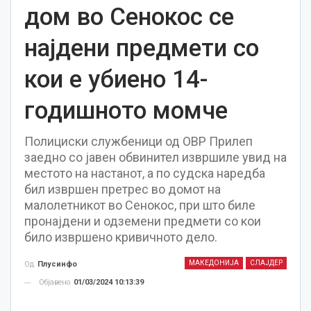
дом во Сенокос се
најдени предмети со
кои е убиено 14-
годишното момче
Полициски службеници од ОВР Прилеп
заедно со јавен обвинител извршиле увид на
местото на настанот, а по судска наредба
бил извршен претрес во домот на
малолетникот во Сенокос, при што биле
пронајдени и одземени предмети со кои
било извршено кривичното дело.
МАКЕДОНИЈА
СЛАЈДЕР
Од
Плусинфо
Објавено
01/03/2024 10:13:39