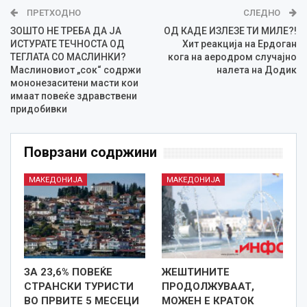
ПРЕТХОДНО
СЛЕДНО
ЗОШТО НЕ ТРЕБА ДА ЈА
ОД КАДЕ ИЗЛЕЗЕ ТИ МИЛЕ?!
ИСТУРАТЕ ТЕЧНОСТА ОД
Хит реакција на Ердоган
ТЕГЛАТА СО МАСЛИНКИ?
кога на аеродром случајно
Маслиновиот „сок“ содржи
налета на Додик
мононезаситени масти кои
имаат повеќе здравствени
придобивки
Поврзани содржини
МАКЕДОНИЈА
МАКЕДОНИЈА
ЗА 23,6% ПОВЕЌЕ
ЖЕШТИНИТЕ
СТРАНСКИ ТУРИСТИ
ПРОДОЛЖУВААТ,
ВО ПРВИТЕ 5 МЕСЕЦИ
МОЖЕН Е КРАТОК