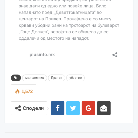
малолетник
Прилеп
убиство
1,572
Сподели