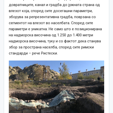
довратниците, канал и градба до јужната страна од
влезот која, според сите досегашни параметри,
зборува за репрезентативна градба, поврзана со
сегментот на влезот во населбата. Според сите
параметри е уникатна. Не само што е позиционирана
на надморска височина од 1.250 до 1.400 метри
надморска височина, туку и со фактот дека станува
збор за пространа населба, според сите римски
стандарди – рече Ристески.