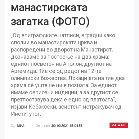
манастирската
загатка (ФОТО)
„Од епиграфските натписи, вградни како
сполии во манастирската црква и
распоредени во дворот на Манастирот,
дознаваме за постоење на два храма:
едниот посветен на Аполон, другиот на
Артемида. Тие се од редот на 12-те
олимписки божества. Локацијата на тие два
храма сè уште не ни е позната. За едниот
имаме сериозни индиции, а за другиот се
претпоставува дека е едно од платоата“,
изјави Кебакоски, асистент-истражувач од
Институтот.
МАГАЗИН
Објавено
30/10/2021 15:04:53
Од
МИА