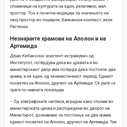
споменици на културата на еден, релативно, мал
простор. Тоа е почетна индиција за значењето на
овој простор во поширок, балкански контекст, вели
Ристески.
Незнајните храмови на Аполон и на
Артемида
Дејан Кебакоски, асистент-истражувач од
Институтот, потврдува дека во црквата и во
манастирскиот двор има потврда дека постоеле два
храма, а не еден, од хелинистичкиот период. Едниот
посветен на Аполон, другиот на Артемида. Сè уште се
трага по нивната локалција.
– Од епиграфските натписи, вградни
како
сполии во
манастирската црква и распоредени во дворот на
Манастирот, дознаваме за постоење на два храма:
едниот посветен на Аполон, другиот на Артемида. Тие