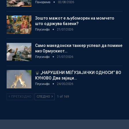
Панорама
02/08/2026
Зошто мажот е љубоморен на момчето
што одржува базени?
Плусинфо
21/07/2026
Само македонски танкер успеал да помине
низ Ормускиот…
Плусинфо
21/07/2026
„НАРУШЕНИ МЕЃУЗАЈАЧКИ ОДНОСИ“ ВО
КУНОВО Два зајаци…
Плусинфо
24/05/2026
ПРЕТХОДНО
СЛЕДНО
1 of 169