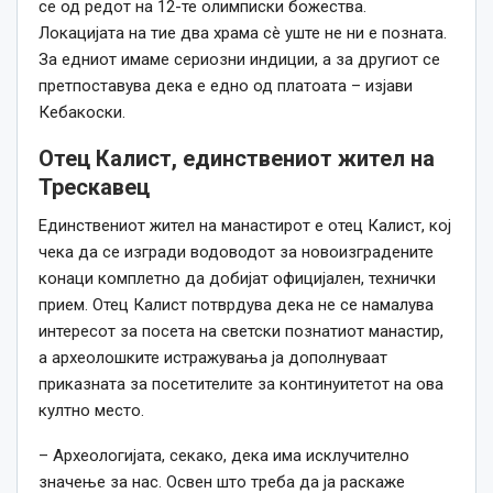
се од редот на 12-те олимписки божества.
Локацијата на тие два храма сè уште не ни е позната.
За едниот имаме сериозни индиции, а за другиот се
претпоставува дека е едно од платоата – изјави
Кебакоски.
Отец Калист, единствениот жител на
Трескавец
Единствениот жител на манастирот е отец Калист, кој
чека да се изгради водоводот за новоизградените
конаци комплетно да добијат официјален, технички
прием. Отец Калист потврдува дека не се намалува
интересот за посета на светски познатиот манастир,
а археолошките истражувања ја дополнуваат
приказната за посетителите за континуитетот на ова
култно место.
– Археологијата, секако, дека има исклучително
значење за нас. Освен што треба да ја раскаже