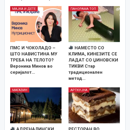
МАЈКА И ДЕТЕ
ПАНОРАМА ТОП
ПМС И ЧОКОЛАДО –
НАМЕСТО СО
ШТО НАВИСТИНА МУ
КЛИМА, КИНЕЗИТЕ СЕ
ТРЕБА НА ТЕЛОТО?
ЛАДАТ СО ЏИНОВСКИ
Вероника Минов во
ТИКВИ Стар
серијалот…
традиционален
метод…
МАГАЗИН
АРТКУЈНА
АДРЕНАЛИНСКИ
РЕСТОРАН ВО