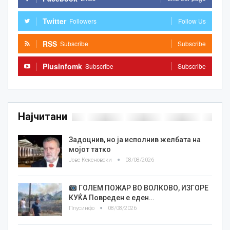
Twitter
Followers
Follow Us
RSS
Subscribe
Subscribe
Plusinfomk
Subscribe
Subscribe
Најчитани
Задоцнив, но ја исполнив желбата на
мојот татко
Јове Кекеновски
08/08/2026
ГОЛЕМ ПОЖАР ВО ВОЛКОВО, ИЗГОРЕ
КУЌА Повреден е еден…
Плусинфо
08/08/2026