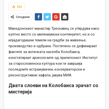
541
Сподели
Македонскиот манастир Трескавец се утврдува
како
култно место со милениумски континуитет, но и со
илјадагодишни темели на градби за живеење,
производство и одбрана. Постепено се дефинираат
фактите за античката населба Колобаиса,
констатираат археолозите од прилепскиот Институт
за старословенска култура кои ги завршија
последните истражувачки, конзерваторски и
реконструктивни зафати, јавува МИА.
Двата слоеви на Колобаиса зрачат со
мистерија