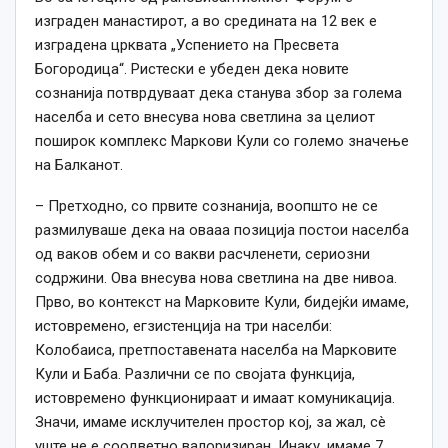
изграден манастирот, а во средината на 12
век
е
изградена црквата „Успението на Пресвета
Богородица“. Ристески е убеден дека новите
сознанија потврдуваат дека станува збор за голема
населба и сето внесува нова светлина за целиот
поширок комплекс Маркови Кули со големо значење
на Балканот.
– Претходно, со првите сознанија, воопшто не се
размилуваше дека на овааа позиција постои населба
од ваков обем и со вакви расчленети, сериозни
содржини. Ова внесува нова светлина на две нивоа.
Прво, во контекст на Марковите Кули, бидејќи имаме,
истовремено, егзистенција на три населби:
Колобаиса, претпоставената населба на Марковите
Кули и Баба. Различни се по својата функција,
истовремено функционираат и имаат комуникација.
Значи, имаме исклучителен простор кој, за жал, сè
уште не е соодветно валоризиран. Инаку, имаме 7