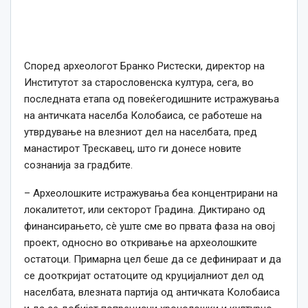
Според археологот Бранко Ристески, директор на
Институтот за старословенска култура, сега, во
последната етапа од повеќегодишните истражувања
на античката населба Колобаиса, се работеше на
утврдување на влезниот дел на населбата, пред
манастирот Трескавец, што ги донесе новите
сознанија за градбите.
– Археолошките истражувања беа концентрирани на
локалитетот, или секторот Градина. Диктирано од
финансирањето, сè уште сме во првата фаза на овој
проект, односно во откривање на археолошките
остатоци. Примарна цел беше да се дефинираат и да
се дооткријат остатоците од круцијалниот дел од
населбата, влезната партија од античката Колобаиса