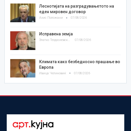
Леснотијата на разградувањетото на
еден мировен договор
Азис Положани
07/08/2026
Исправена земја
Златко Теодосиевски
07/08/2026
Климата како безбедносно прашање во
Европа
Ивица Челиковиќ
07/08/2026