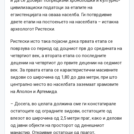
и да се добијат попрецизни хронолошки и културно-
цивилизациски податоци за етапите на
егзистенцијата на овааа населба. Ги потврдивме
двете етапи на постоењето на населбата – истакна
археологот Ристески.
Ристески исто така појасни дека првата етапа се
поврзува со период од доцниот прв до средината на
четвртиот
век
, а втората етапа со последните
децении на четвртиот до првите децении на седмиот
век
. За првата етапа се карактеристични масивните
ѕидови со широчина од 1,80 до два метри, при што
централно место во населбата заземаат храмовите
на Аполон и Артемида.
– Досега, во целата должина сме ги констатирале
остатоците од оградните ѕидови, остатоците од
влезот во широчина од 2,5 метри праг,
како
и делови
од јавни објекти на просторот од денешниот
манастир. Откривме остатоци од прагот,