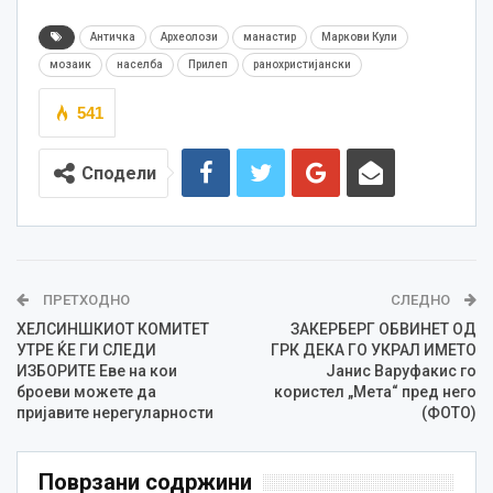
Античка
Археолози
манастир
Маркови Кули
мозаик
населба
Прилеп
ранохристијански
541
Сподели
ПРЕТХОДНО
СЛЕДНО
ХЕЛСИНШКИОТ КОМИТЕТ
ЗАКЕРБЕРГ ОБВИНЕТ ОД
УТРЕ ЌЕ ГИ СЛЕДИ
ГРК ДЕКА ГО УКРАЛ ИМЕТО
ИЗБОРИТЕ Еве на кои
Јанис Варуфакис го
броеви можете да
користел „Мета“ пред него
пријавите нерегуларности
(ФОТО)
Поврзани содржини