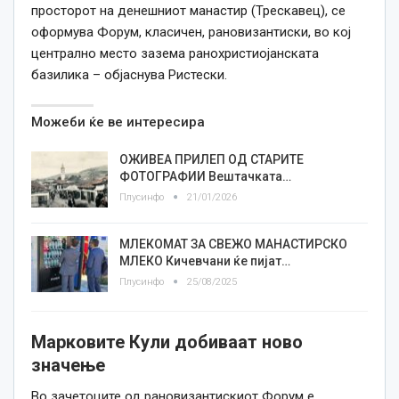
просторот на денешниот манастир (Трескавец), се
оформува Форум, класичен, рановизантиски, во кој
централно место зазема ранохристиојанската
базилика – објаснува Ристески.
Можеби ќе ве интересира
ОЖИВЕА ПРИЛЕП ОД СТАРИТЕ
ФОТОГРАФИИ Вештачката…
Плусинфо
21/01/2026
МЛЕКОМАТ ЗА СВЕЖО МАНАСТИРСКО
МЛЕКО Кичевчани ќе пијат…
Плусинфо
25/08/2025
Марковите Кули добиваат ново
значење
Во зачетоците од рановизантискиот Форум е