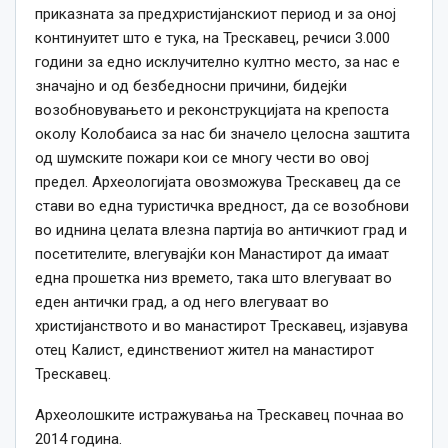
приказната за предхристијанскиот период и за оној
континуитет што е тука, на Трескавец, речиси 3.000
години
за едно исклучително култно место, за нас е
значајно и од безбедносни причини, бидејќи
возобновувањето и реконструкцијата на крепоста
околу Колобаиса за нас би значело целосна заштита
од шумските пожари
кои се
многу чести во овој
предел. Археологијата овозможува Трескавец да се
стави во една туристичка вредност, да се возобнови
во иднина целата влезна партија во античкиот град и
посетителите, влегувајќи кон Манастирот да имаат
една прошетка низ времето, така што влегуваат во
еден антички град, а од него влегуваат во
христијанството и во манастирот Трескавец, изјавува
отец Калист, единствениот жител на манастирот
Трескавец.
Археолошките истражувања на Трескавец почнаа во
2014
година
.