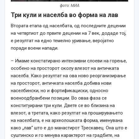
фото: МИА
Три кули и населба во форма на лав
Втората етапа од населбата, од последните децении
на четвртиот до првите децении на 7
век
, додаде тој,
е резултат на едно темелно уривање, веројатно
поради воени напади.
– Имаме констатирано интензивни слоеви на горење,
особено на просторот околу влезот на античката
населба. Како резултат на ова ново реорганизирање
на просторот, античката населба добива нови
населбински, но и фортификациски, односно
военоодбранбени позиции. Во оваа фаза се
конституирани три кули. Двете се во близина на
влезот, а третата,
како
резултат на проширувањето
на населбата, е на археолошката форма, именувана
како
„лав“ што е до манастирот Трескавец. Она што е
суштинско и го менува карактерот на градбите, на