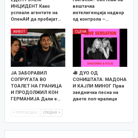
ИНЦИДЕНТ Како
вештачка
успеале агентите на
интелигенција надвор
ОпенАИ да пробијат…
од контрола –…
ЖИВОТ
СЦЕНА
ЈА ЗАБОРАВИЛ
ДУО ОД
СОПРУГАТА ВО
СОНИШТАТА: МАДОНА
ТОАЛЕТ НА ГРАНИЦА
И КАЈЛИ МИНОГ Прва
И ПРОДОЛЖИЛ КОН
заедничка песна на
ГЕРМАНИЈА Дали е…
двете поп-кралици
ПРЕТХОДНО
СЛЕДНО