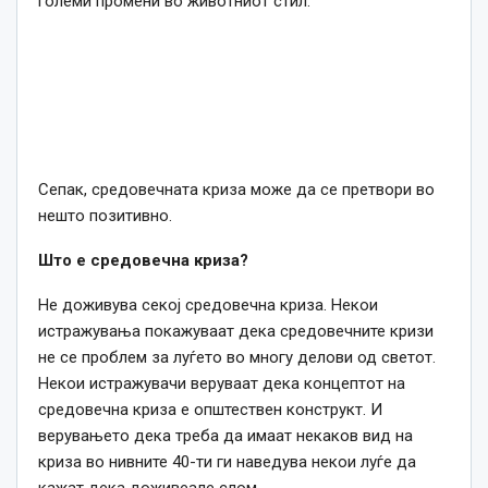
големи промени во животниот стил.
Сепак, средовечната криза може да се претвори во
нешто позитивно.
Што е средовечна криза?
Не доживува секој средовечна криза. Некои
истражувања покажуваат дека средовечните кризи
не се проблем за луѓето во многу делови од светот.
Некои истражувачи веруваат дека концептот на
средовечна криза е општествен конструкт. И
верувањето дека треба да имаат некаков вид на
криза во нивните 40-ти ги наведува некои луѓе да
кажат дека доживеале слом.