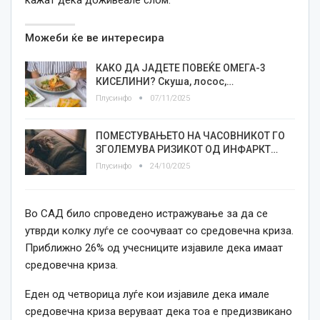
Можеби ќе ве интересира
КАКО ДА ЈАДЕТЕ ПОВЕЌЕ ОМЕГА-3
КИСЕЛИНИ? Скуша, лосос,…
Плусинфо
07/11/2025
ПОМЕСТУВАЊЕТО НА ЧАСОВНИКОТ ГО
ЗГОЛЕМУВА РИЗИКОТ ОД ИНФАРКТ…
Плусинфо
24/10/2025
Во САД било спроведено истражување за да се
утврди колку луѓе се соочуваат со средовечна криза.
Приближно 26% од учесниците изјавиле дека имаат
средовечна криза.
Еден од четворица луѓе кои изјавиле дека имале
средовечна криза веруваат дека тоа е предизвикано