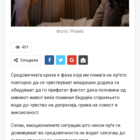
Фото: Pexels
457
Сподели
Средовечната криза е фаза која им помага на луѓето
повторно да се чувствуваат младешки додека се
обидуваат да го прифатат фактот дека половина од
нивниот живот веќе поминал бидејќи стареењето
води до чувство на депресија, грижа на совест и
анксиозност.
Сепак, емоционалните ситуации што некои луѓе ги
доживуваат во средовечноста не водат секогаш до