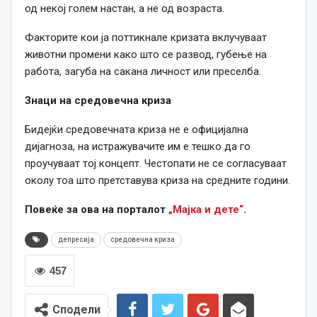
од некој голем настан, а не од возраста.
Факторите кои ја поттикнале кризата вклучуваат
животни промени како што се развод, губење на
работа, загуба на сакана личност или преселба.
Знаци на средовечна криза
Бидејќи средовечната криза не е официјална
дијагноза, на истражувачите им е тешко да го
проучуваат тој концепт. Честопати не се согласуваат
околу тоа што претставува криза на средните години.
Повеќе за ова на порталот
„Мајка и дете“
.
депресија
средовечна криза
457
Сподели