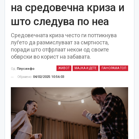
на средовечна криза и
што следува по неа
Средовечната криза често ги поттикнува
луѓето да размислуваат за смртноста,
поради што отфрлаат некои од своите
обврски во корист на забавата.
ЖИВОТ
МАЈКА И ДЕТЕ
ПАНОРАМА ТОП
Од
Плусинфо
Објавено
04/02/2025 10:56:03