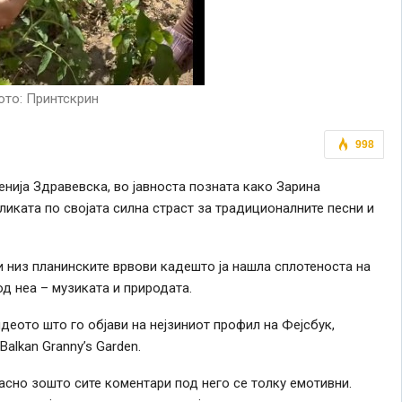
то: Принтскрин
998
енија Здравевска, во јавноста позната како Зарина
ликата по својата силна страст за традиционалните песни и
и низ планинските врвови кадешто ја нашла сплотеноста на
д неа – музиката и природата.
идеото што го објави на нејзиниот профил на Фејсбук,
alkan Granny’s Garden.
јасно зошто сите коментари под него се толку емотивни.