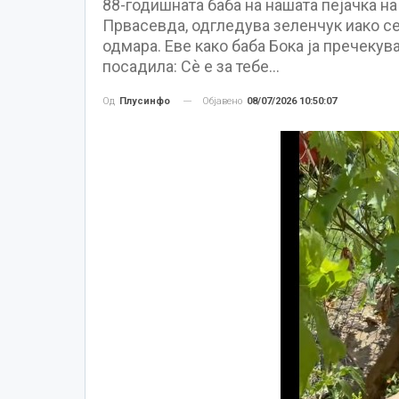
88-годишната баба на нашата пејачка на
Првасевда, одгледува зеленчук иако сем
одмара. Еве како баба Бока ја пречекув
посадила: Сѐ е за тебе...
Објавено
08/07/2026 10:50:07
Од
Плусинфо