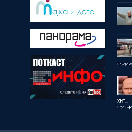
Панорам
ХИТ…
Плусинф