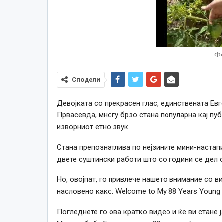
Фо
Сподели
Девојката со прекрасен глас, единствената Евг
Првасевда, многу брзо стана популарна кај пуб
изворниот етно звук.
Стана препознатлива по нејзините мини-настап
двете суштински работи што со години се дел о
Но, овојпат, го привлече нашето внимание со в
насловено како: Welcome to My 88 Years Young B
Погледнете го ова кратко видео и ќе ви стане 