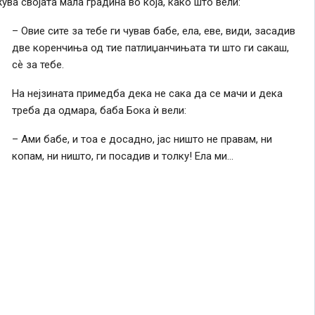
ува својата мала градина во која, како што вели:
– Овие сите за тебе ги чував бабе, ела, еве, види, засадив
две коренчиња од тие патлиџанчињата ти што ги сакаш,
сѐ за тебе.
На нејзината примедба дека не сака да се мачи и дека
треба да одмара, баба Бока ѝ вели:
– Ами бабе, и тоа е досадно, јас ништо не правам, ни
копам, ни ништо, ги посадив и толку! Ела ми…