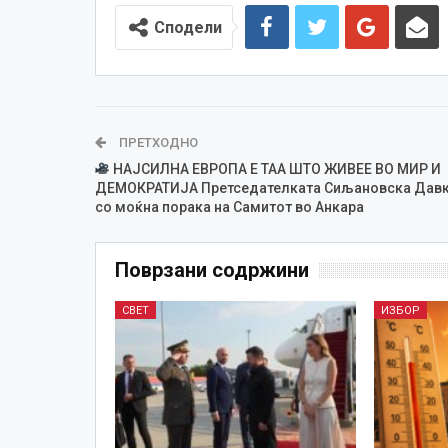
Сподели
ПРЕТХОДНО
НАЈСИЛНА ЕВРОПА Е ТАА ШТО ЖИВЕЕ ВО МИР И
ДЕМОКРАТИЈА Претседателката Сиљановска Дав
со моќна порака на Самитот во Анкара
Поврзани содржини
СВЕТ
ИЗБОР