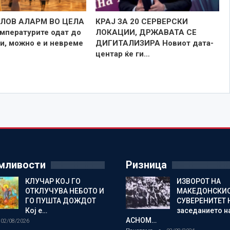
ЛОВ АЛАРМ ВО ЦЕЛА
КРАЈ ЗА 20 СЕРВЕРСКИ
мпературите одат до
ЛОКАЦИИ, ДРЖАВАТА СЕ
и, можно е и невреме
ДИГИТАЛИЗИРА Новиот дата-
центар ќе ги…
мливости
Ризница
КЛУЧАР КОЈ ГО
ИЗВОРОТ НА
ОТКЛУЧУВА НЕБОТО И
МАКЕДОНСКИ
ГО ПУШТА ДОЖДОТ
СУВЕРЕНИТЕТ 
Кој е…
заседанието н
АСНОМ…
02/08/2026