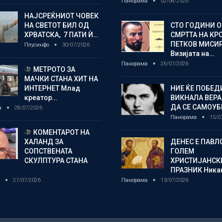
Панорама
02/08/2026
НАЈСРЕЌНИОТ ЧОВЕК
НА СВЕТОТ БИЛ ОД
СТО ГОДИНИ 
ХРВАТСКА, 7 ПАТИ Ѝ…
СМРТТА НА КР
ПЕТКОВ МИСИ
Плусинфо
30/07/2026
Визијата на…
Панорама
26/07/2026
МЕТРОТО ЗА
МАЧКИ СТАНА ХИТ НА
ИНТЕРНЕТ Млад
НИЕ ЌЕ ПОБЕД
креатор…
ВИКНАЛА ВЕРА
ДА СЕ САМОУБ
а
28/07/2026
Панорама
15/0
КОМЕНТАРОТ НА
ХАЛАНД ЗА
ДЕНЕС Е ПАВЛ
СОПСТВЕНАТА
ГОЛЕМ
СКУЛПТУРА СТАНА
ХРИСТИЈАНСК
ПРАЗНИК Ника
о
27/07/2026
Панорама
13/07/2026