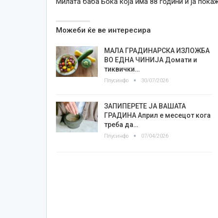
Милата баба Бока која има 88 години ѝ ја покаж
Можеби ќе ве интересира
МАЛА ГРАДИНАРСКА ИЗЛОЖБА
ВО ЕДНА ЧИНИЈА Домати и
тиквички…
Плусинфо
30/07/2026
ЗАПИПЕРЕТЕ ЈА ВАШАТА
ГРАДИНА Април е месецот кога
треба да…
Плусинфо
07/04/2026