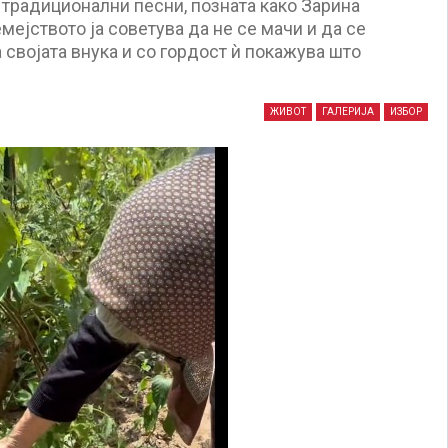
 традиционални песни, позната како Зарина
ејството ја советува да не се мачи и да се
а својата внука и со гордост ѝ покажува што
ЖИВОТ
ГАЛЕРИЈА
ИЗБОР