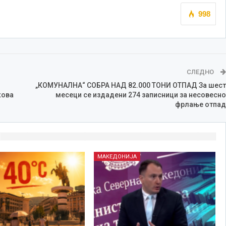
998
СЛЕДНО
„КОМУНАЛНА“ СОБРА НАД 82.000 ТОНИ ОТПАД За шест
кова
месеци се издадени 274 записници за несовесно
фрлање отпад
МАКЕДОНИЈА